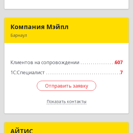
Компания Мэйпл
Компания Мэйпл
Барнаул
656038, Алтайский край, Барнаул г,
Комсомольский пр-кт, дом № 112
Клиентов на сопровождении
607
Подробнее
1С:Специалист
7
Отправить заявку
Отправить заявку
Показать контакты
Назад
АЙТИС
АЙТИС