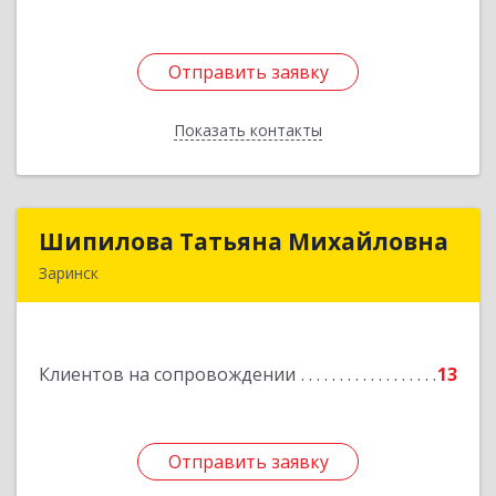
Отправить заявку
Отправить заявку
Показать контакты
Назад
Шипилова Татьяна Михайловна
Шипилова Татьяна Михайловна
Заринск
Подробнее
Клиентов на сопровождении
13
Отправить заявку
Отправить заявку