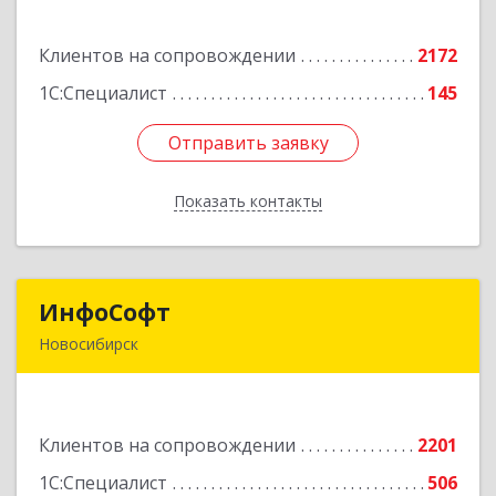
Планетная ул, дом № 30,производственный
корпус 2Б, пом.5а
Клиентов на сопровождении
2172
Подробнее
1С:Специалист
145
Отправить заявку
Отправить заявку
Показать контакты
Назад
ИнфоСофт
ИнфоСофт
Новосибирск
630091, Новосибирская обл, Новосибирск г,
Крылова ул, дом № 31
Клиентов на сопровождении
2201
Подробнее
1С:Специалист
506