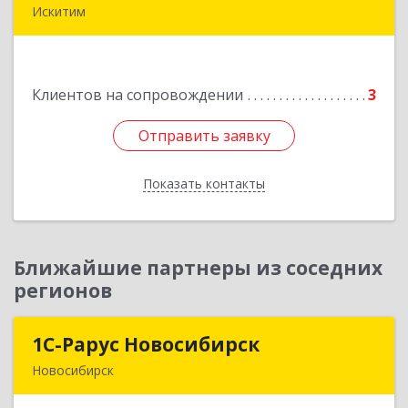
Искитим
Подробнее
Клиентов на сопровождении
3
Отправить заявку
Отправить заявку
Показать контакты
Назад
Ближайшие партнеры из соседних
регионов
1С-Рарус Новосибирск
1С-Рарус Новосибирск
Новосибирск
630015, Новосибирская обл, Новосибирск г,