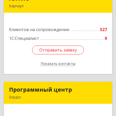
Барнаул
656067, Алтайский край, Барнаул г, Взлетная ул,
дом № 65
Клиентов на сопровождении
527
Подробнее
1С:Специалист
9
Отправить заявку
Отправить заявку
Показать контакты
Назад
Программный центр
Программный центр
Бердск
633004, Новосибирская обл, Бердск г,
Химзаводская ул, дом № 9/4