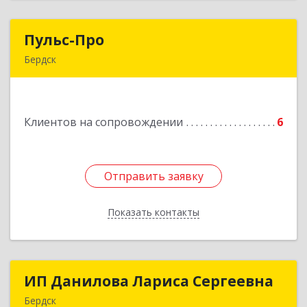
Пульс-Про
Пульс-Про
Бердск
633010, Новосибирская обл, Бердск, Ленина,
дом № 89/8, оф.509
Клиентов на сопровождении
6
Подробнее
Отправить заявку
Отправить заявку
Показать контакты
Назад
ИП Данилова Лариса Сергеевна
ИП Данилова Лариса Сергеевна
Бердск