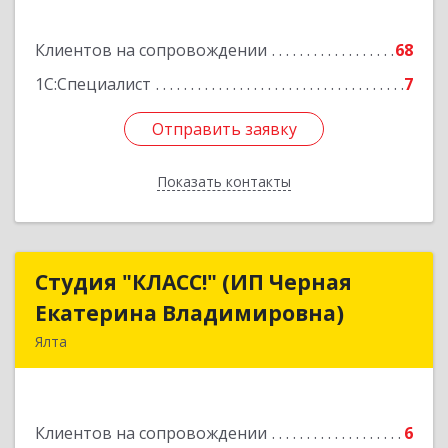
Подробнее
Клиентов на сопровождении
68
1С:Специалист
7
Отправить заявку
Отправить заявку
Показать контакты
Назад
Студия "КЛАСС!" (ИП Черная
Студия "КЛАСС!" (ИП Черная
Екатерина Владимировна)
Екатерина Владимировна)
Ялта
98600, г. Ялта, ул. Свердлова, 24
Подробнее
Клиентов на сопровождении
6