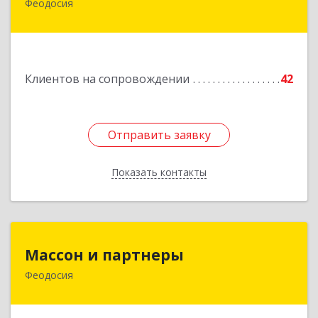
Феодосия
Подробнее
Клиентов на сопровождении
42
Отправить заявку
Отправить заявку
Показать контакты
Назад
Массон и партнеры
Массон и партнеры
Феодосия
298112, Крым Респ, Феодосия г, Крымская ул,
дом № 31