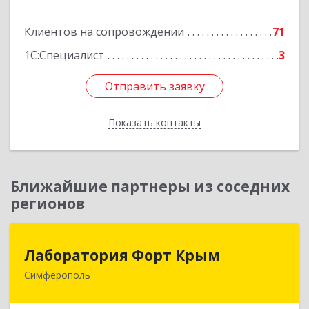
Подробнее
Клиентов на сопровождении
71
1С:Специалист
3
Отправить заявку
Отправить заявку
Показать контакты
Назад
Ближайшие партнеры из соседних
регионов
Лаборатория Форт Крым
Лаборатория Форт Крым
Симферополь
295034, Крым Респ, Симферополь г, Киевская
ул, дом № 79, оф.902