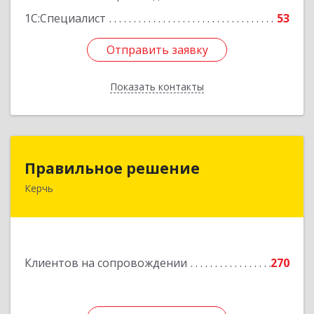
1С:Специалист
53
Отправить заявку
Отправить заявку
Показать контакты
Назад
Правильное решение
Правильное решение
Керчь
298330, Крым Респ, Керчь г, Адмиралтейский
проезд, дом № 1
Подробнее
Клиентов на сопровождении
270