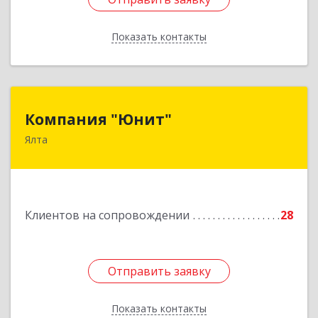
Показать контакты
Назад
Компания "Юнит"
Компания "Юнит"
Ялта
298600, Крым Респ, Ялта г, Васильева ул, дом №
16, оф.400
Подробнее
Клиентов на сопровождении
28
Отправить заявку
Отправить заявку
Показать контакты
Назад