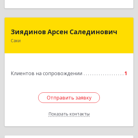
Зиядинов Арсен Салединович
Зиядинов Арсен Салединович
Саки
г.Саки, Интернациональная, 5/2, кв.1
Подробнее
Клиентов на сопровождении
1
Отправить заявку
Отправить заявку
Показать контакты
Назад