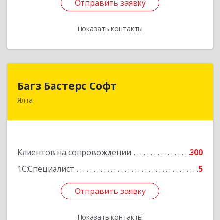
Отправить заявку
Отправить заявку
Показать контакты
Назад
Багз Бастерс Софт
Багз Бастерс Софт
Ялта
298603, Крым Респ, Ялта г, Свердлова ул, дом №
34
Подробнее
Клиентов на сопровождении
300
1С:Специалист
5
Отправить заявку
Отправить заявку
Показать контакты
Назад