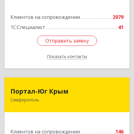
Подробнее
Клиентов на сопровождении
2079
1С:Специалист
41
Отправить заявку
Отправить заявку
Показать контакты
Назад
Портал-Юг Крым
Портал-Юг Крым
Симферополь
295015, Крым Респ, Симферополь г, Козлова ул,
дом № 27
Подробнее
Клиентов на сопровождении
146