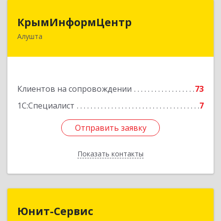
КрымИнформЦентр
КрымИнформЦентр
Алушта
298500, Крым Респ, Алушта г, Горького ул, дом
№ 34А, оф.7
Подробнее
Клиентов на сопровождении
73
1С:Специалист
7
Отправить заявку
Отправить заявку
Показать контакты
Назад
Юнит-Сервис
Юнит-Сервис