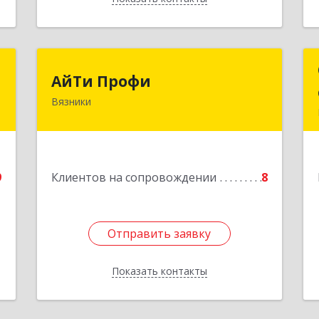
г
АйТи Профи
АйТи Профи
Вязники
,
Подробнее
1
е
9
Клиентов на сопровождении
8
Отправить заявку
Отправить заявку
Показать контакты
Назад