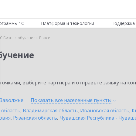
ограммы 1С
Платформа и технологии
Поддержка 
С:Бизнес-обучение в Выксе
бучение
очками, выберите партнёра и отправьте заявку на ко
Заволжье
Показать все населенные
пункты
 область
,
Владимирская область
,
Ивановская область
,
К
овия
,
Рязанская область
,
Чувашская Республика - Чуваш