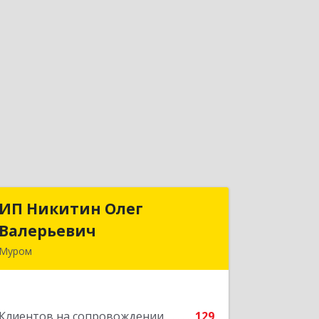
ИП Никитин Олег
ИП Никитин Олег
Валерьевич
Валерьевич
Муром
602267, Владимирская обл, Муром г,
Коммунистическая ул., дом № 36
Клиентов на сопровождении
129
Подробнее