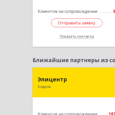
Клиентов на сопровождении
Подробне
Отправить заявку
Отправить заявку
Показать контакты
Назад
Ближайшие партнеры из со
Эпицент
Эпицентр
Ковров
601900, Владимирская обл, Ковров г
Барсукова ул, дом № 1
Подробне
Клиентов на сопровождении
18