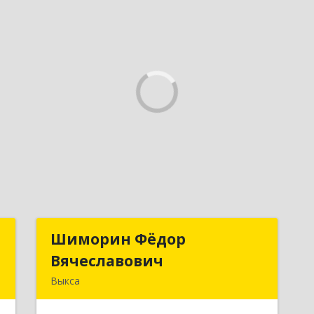
й
Шиморин Фёдор
Шиморин Фёдор
ч
Вячеславович
Вячеславович
Выкса
,
Подробнее
1