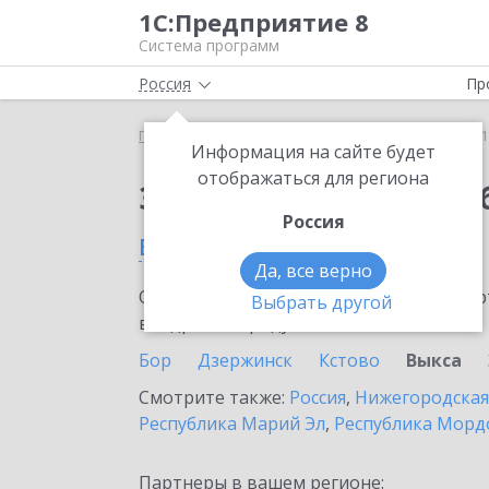
1С:Предприятие 8
Система программ
Россия
Пр
Главная
Сервисы ИТС
1С:Бизнес-обучение
1
Информация на сайте будет
отображаться для региона
Заказать 1С:Бизнес-о
Россия
в Выксе
Да, все верно
Ознакомьтесь с информационными карт
Выбрать другой
внедрение продукта.
Бор
Дзержинск
Кстово
Выкса
Смотрите также:
Россия
,
Нижегородская
Республика Марий Эл
,
Республика Морд
Партнеры в вашем регионе: