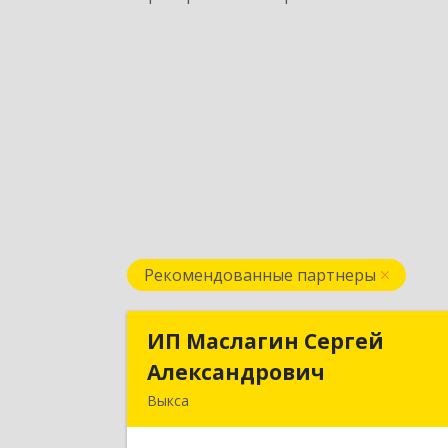
Рекомендованные партнеры
ИП Маслагин Сергей
ИП Маслагин Серге
Александрович
Александрови
Выкса
607060, Нижегородская обл, , Выкса г
Красная пл., 16/6