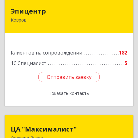
Эпицентр
Эпицентр
Ковров
601900, Владимирская обл, Ковров г, Барсукова
ул, дом № 17
Подробнее
Клиентов на сопровождении
182
1С:Специалист
5
Отправить заявку
Отправить заявку
Показать контакты
Назад
ЦА "Максималист"
ЦА "Максималист"
Орехово-Зуево