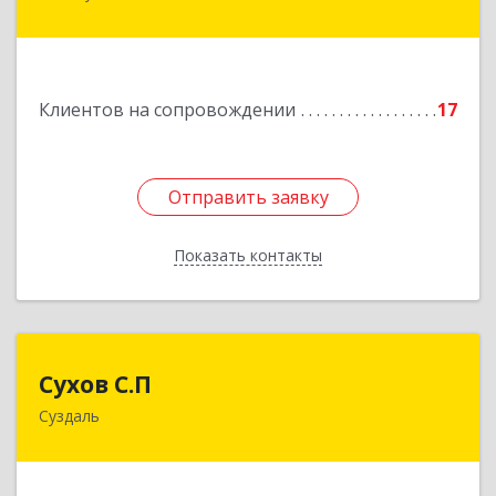
ул.Больничная, д.20
Подробнее
Клиентов на сопровождении
17
Отправить заявку
Отправить заявку
Показать контакты
Назад
Сухов С.П
Сухов С.П
Суздаль
Подробнее