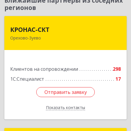
Ближайшие партнеры из соседних
регионов
КРОНАС-СКТ
КРОНАС-СКТ
Орехово-Зуево
142600, Московская обл, Орехово-Зуево г,
Бабушкина ул, дом № 2А, пом.31
Подробнее
Клиентов на сопровождении
298
1С:Специалист
17
Отправить заявку
Отправить заявку
Показать контакты
Назад