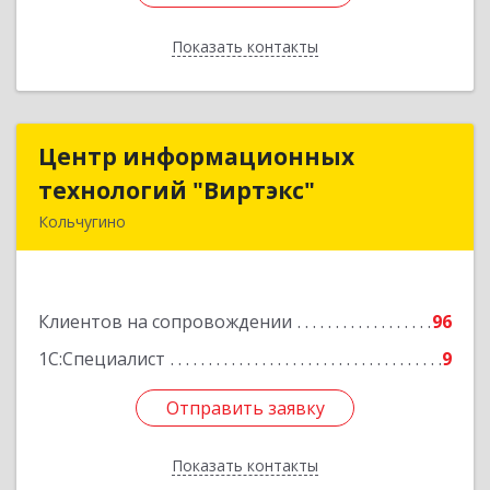
Показать контакты
Назад
Центр информационных
Центр информационных
технологий "Виртэкс"
технологий "Виртэкс"
Кольчугино
601785, Владимирская обл, Кольчугинский р-н,
Кольчугино г, Добровольского ул, дом № 11
Клиентов на сопровождении
96
Подробнее
1С:Специалист
9
Отправить заявку
Отправить заявку
Показать контакты
Назад