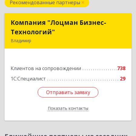
Рекомендованные партнеры
Компания "Лоцман Бизнес-
Компания "Лоцман Бизнес-
Технологий"
Технологий"
Владимир
600015, Владимирская обл, Владимир г,
Чайковского ул, дом № 40А, оф.21
Клиентов на сопровождении
738
Подробнее
1С:Специалист
29
Отправить заявку
Отправить заявку
Показать контакты
Назад