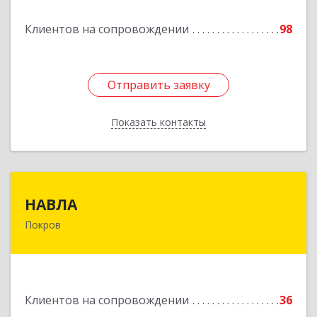
Подробнее
Клиентов на сопровождении
98
Отправить заявку
Отправить заявку
Показать контакты
Назад
НАВЛА
НАВЛА
Покров
601120, Владимирская обл, Петушинский р-н,
Покров г, Ленина ул, дом № 98, пом.6
Подробнее
Клиентов на сопровождении
36