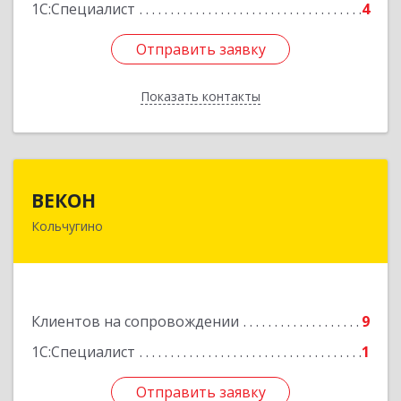
1С:Специалист
4
Отправить заявку
Отправить заявку
Показать контакты
Назад
ВЕКОН
ВЕКОН
Кольчугино
601785, Владимирская обл, Кольчугинский р-н,
Кольчугино г, 3 Интернационала ул, дом № 38
Подробнее
Клиентов на сопровождении
9
1С:Специалист
1
Отправить заявку
Отправить заявку