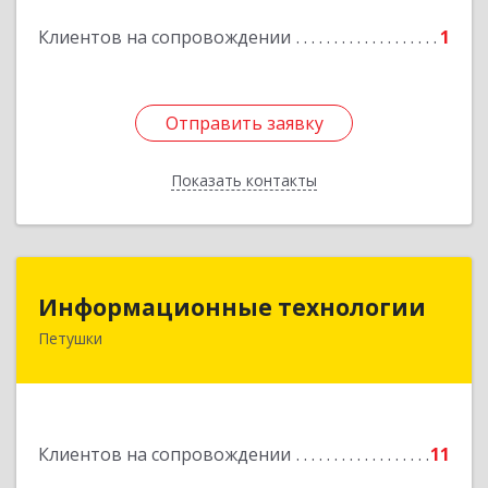
Клиентов на сопровождении
1
Отправить заявку
Отправить заявку
Показать контакты
Назад
Информационные технологии
Информационные технологии
Петушки
601144, Владимирская обл, Петушки г,
Маяковского ул, дом № 19
Подробнее
Клиентов на сопровождении
11