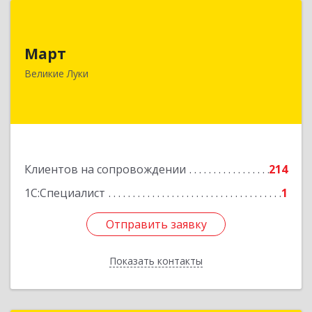
Март
Март
182113, Псковская обл, Великие Луки г,
Ботвина ул, дом № 17 А, пом.1003
Великие Луки
Подробнее
Клиентов на сопровождении
214
1С:Специалист
1
Отправить заявку
Отправить заявку
Показать контакты
Назад