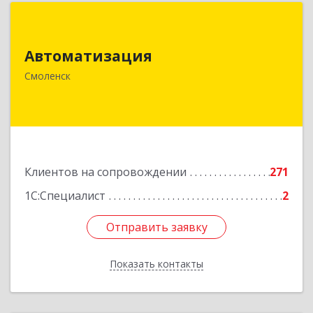
Автоматизация
Автоматизация
214019, Смоленская обл, Смоленск г, Марии
Октябрьской ул, дом № 16, оф.107
Смоленск
Подробнее
Клиентов на сопровождении
271
1С:Специалист
2
Отправить заявку
Отправить заявку
Показать контакты
Назад