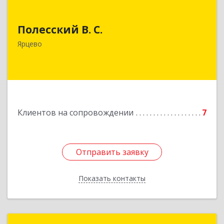
Полесский В. С.
Полесский В. С.
215800,Смоленская обл. г. Ярцево,
ул.Краснофлотская д.30
Ярцево
Подробнее
Клиентов на сопровождении
7
Отправить заявку
Отправить заявку
Показать контакты
Назад