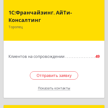
1С:Франчайзинг. АйТи-
1С:Франчайзинг. АйТи-
Консалтинг
Консалтинг
172840, Тверская обл, Торопец г, Гоголя ул,
Торопец
дом № 13
Подробнее
Клиентов на сопровождении
49
Отправить заявку
Отправить заявку
Показать контакты
Назад