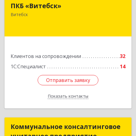
ПКБ «Витебск»
Республика Беларусь, 210026, г. Витебск, ул.
Замковая, д. 4-3, каб. 304
Витебск
Подробнее
Клиентов на сопровождении
32
1С:Специалист
14
Отправить заявку
Отправить заявку
Показать контакты
Назад
Коммунальное консалтинговое
Коммунальное консалтинговое