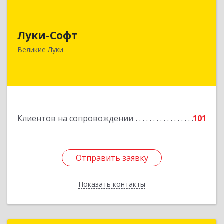
Луки-Софт
Луки-Софт
182113, Псковская обл, Великие Луки г,
Октябрьский пр-кт, дом № 56А, оф.2
Великие Луки
Подробнее
Клиентов на сопровождении
101
Отправить заявку
Отправить заявку
Показать контакты
Назад