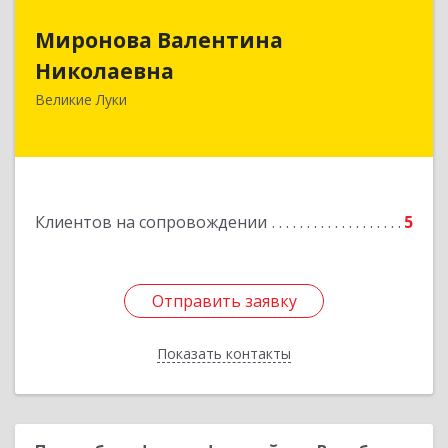
Миронова Валентина
Миронова Валентина
Николаевна
Николаевна
Великие Луки
Подробнее
Клиентов на сопровождении
5
Отправить заявку
Отправить заявку
Показать контакты
Назад