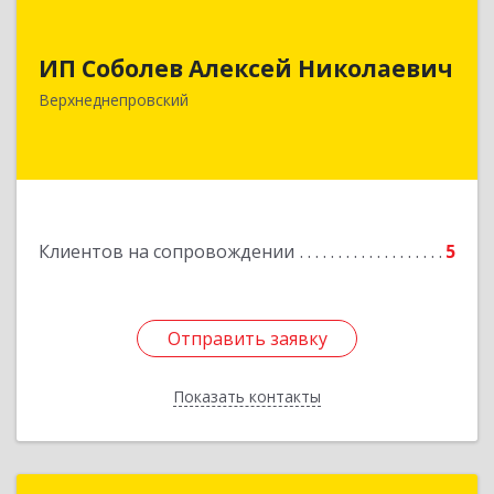
ИП Соболев Алексей Николаевич
ИП Соболев Алексей Николаевич
Подробнее
Верхнеднепровский
Клиентов на сопровождении
5
Отправить заявку
Отправить заявку
Показать контакты
Назад