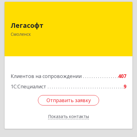
Легасофт
Легасофт
214018, Смоленская обл, Смоленск г, Ново-
Рославльская ул, дом № 13
Смоленск
Подробнее
Клиентов на сопровождении
407
1С:Специалист
9
Отправить заявку
Отправить заявку
Показать контакты
Назад