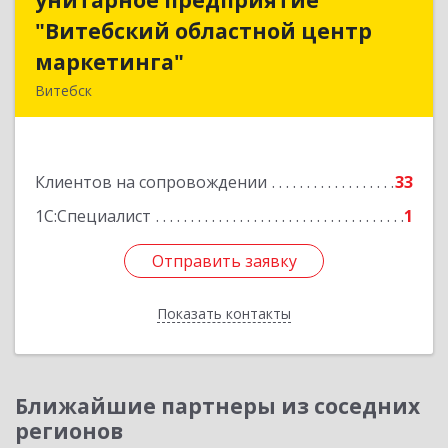
унитарное предприятие
унитарное предприятие
"Витебский областной центр
"Витебский областной центр
маркетинга"
маркетинга"
Витебск
Республика Беларусь, 210015, Витебская
область, г. Витебск, пр-д Гоголя, д. 5
Клиентов на сопровождении
33
Подробнее
1С:Специалист
1
Отправить заявку
Отправить заявку
Показать контакты
Назад
Ближайшие партнеры из соседних
регионов