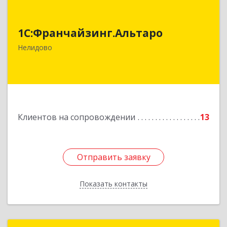
1С:Франчайзинг.Альтаро
1С:Франчайзинг.Альтаро
172527, Тверская обл, Нелидово г, Матросова
ул, дом № 22, оф.1
Нелидово
Подробнее
Клиентов на сопровождении
13
Отправить заявку
Отправить заявку
Показать контакты
Назад