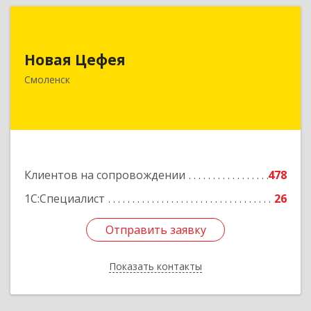
Новая Цефея
Новая Цефея
214018, Смоленская обл, Смоленск г, Раевского
ул, дом № 10
Смоленск
Подробнее
Клиентов на сопровождении
478
1С:Специалист
26
Отправить заявку
Отправить заявку
Показать контакты
Назад