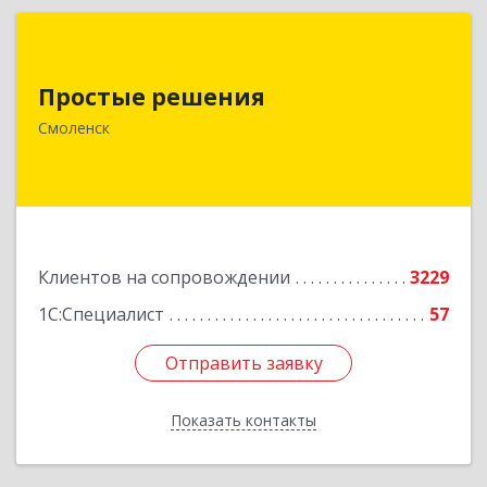
Простые решения
Простые решения
214015, Смоленская обл, Смоленск г, Большая
Краснофлотская ул, дом № 17
Смоленск
Подробнее
Клиентов на сопровождении
3229
1С:Специалист
57
Отправить заявку
Отправить заявку
Показать контакты
Назад