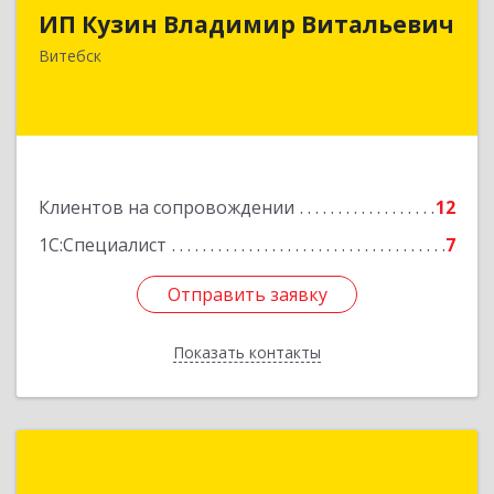
ИП Кузин Владимир Витальевич
Беларусь, 210001, г.Витебск, ул. Ильинского,
д.31, кв.77
Витебск
Подробнее
Клиентов на сопровождении
12
1С:Специалист
7
Отправить заявку
Отправить заявку
Показать контакты
Назад
ПКБ «Витебск»