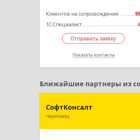
Подробне
Клиентов на сопровождении
9
1С:Специалист
Отправить заявку
Отправить заявку
Показать контакты
Назад
Ближайшие партнеры из со
СофтКонсал
СофтКонсалт
Череповец
162614, Вологодская обл, Черепове
г, М.Горького ул, дом № 32, оф.611/