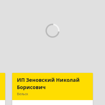
Р
ИП Зеновский Николай
ИП Зеновский Николай
Борисович
Борисович
й
Вельск
,
165150, Архангельская обл, Вельский
2
р-н, Лукинская д, Надежды ул, дом №