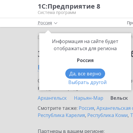
1С:Предприятие 8
Система программ
Россия
Пр
Главная
Сервисы ИТС
1С:Бизнес-обучение
1
Информация на сайте будет
отображаться для региона
Заказать 1С:Бизнес-о
Россия
в Вельске
Да, все верно
Ознакомьтесь с информационными карт
Выбрать другой
внедрение продукта.
Архангельск
Нарьян-Мар
Вельск
Смотрите также:
Россия
,
Архангельская 
Республика Карелия
,
Республика Коми
,
Т
Партнеры в вашем регионе: