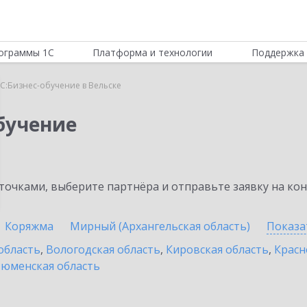
ограммы 1С
Платформа и технологии
Поддержка 
С:Бизнес-обучение в Вельске
бучение
очками, выберите партнёра и отправьте заявку на ко
Коряжма
Мирный (Архангельская область)
Показа
область
,
Вологодская область
,
Кировская область
,
Красн
юменская область