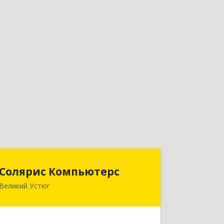
Солярис Компьютерс
Солярис Компьютерс
Великий Устюг
162390, Вологодская обл, Великий
Устюг г, Виноградова ул, дом № 87