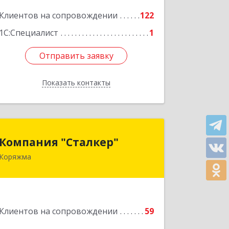
Подробнее
Клиентов на сопровождении
122
1С:Специалист
1
Отправить заявку
Отправить заявку
Показать контакты
Назад
Компания "Сталкер"
Компания "Сталкер"
Коряжма
165651, Архангельская обл, Коряжма г,
Архангельская ул, дом № 14
Подробнее
Клиентов на сопровождении
59