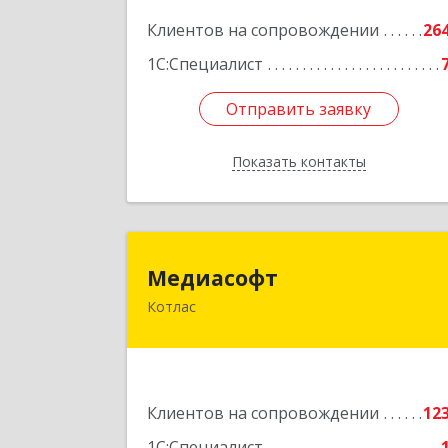
Подробне
Клиентов на сопровождении
26
1С:Специалист
Отправить заявку
Отправить заявку
Показать контакты
Назад
Медиасоф
Медиасофт
Котлас
165300, Архангельская обл, Котлас г
Маяковского ул, дом № 
Подробне
Клиентов на сопровождении
12
1С:Специалист