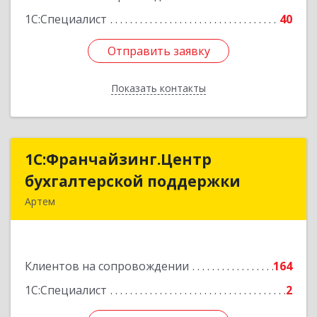
1С:Специалист
40
Отправить заявку
Отправить заявку
Показать контакты
Назад
1С:Франчайзинг.Центр
1С:Франчайзинг.Центр
бухгалтерской поддержки
бухгалтерской поддержки
Артем
692760, Приморский край, Артем г, Фрунзе ул,
дом № 54А, каб.21
Клиентов на сопровождении
164
Подробнее
1С:Специалист
2