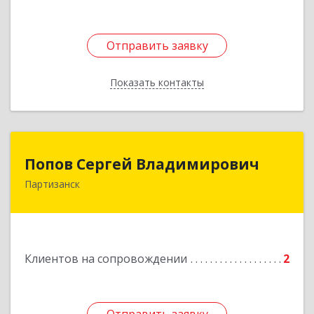
Отправить заявку
Отправить заявку
Показать контакты
Назад
Попов Сергей Владимирович
Попов Сергей Владимирович
Партизанск
692922, Приморский край, г. Находка, ул.
Пограничная, 30-18
Подробнее
Клиентов на сопровождении
2