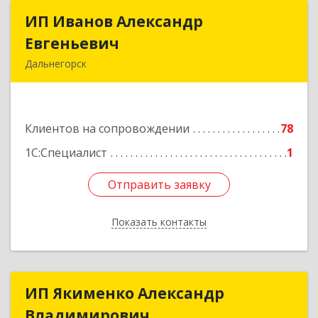
ИП Иванов Александр
ИП Иванов Александр
Евгеньевич
Евгеньевич
Дальнегорск
692446, Приморский край, Дальнегорск г,
Инженерная ул, дом № 28, кв.1
Клиентов на сопровождении
78
Подробнее
1С:Специалист
1
Отправить заявку
Отправить заявку
Показать контакты
Назад
ИП Якименко Александр
ИП Якименко Александр
Владимирович
Владимирович