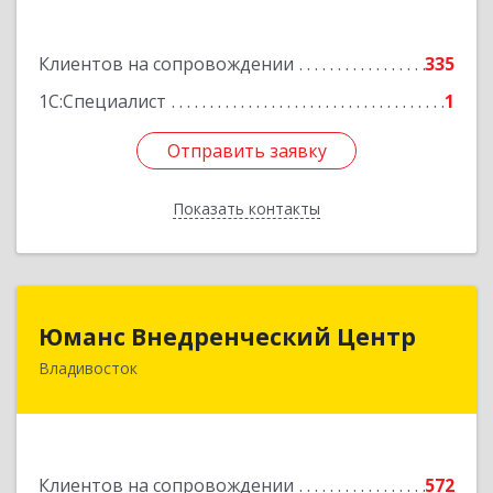
Подробнее
Клиентов на сопровождении
335
1С:Специалист
1
Отправить заявку
Отправить заявку
Показать контакты
Назад
Юманс Внедренческий Центр
Юманс Внедренческий Центр
Владивосток
690014, Приморский край, Владивосток г,
Некрасовская ул, дом № 48а
Подробнее
Клиентов на сопровождении
572