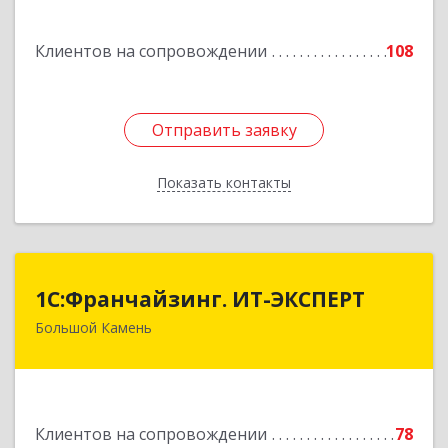
Подробнее
Клиентов на сопровождении
108
Отправить заявку
Отправить заявку
Показать контакты
Назад
1С:Франчайзинг. ИТ-ЭКСПЕРТ
1С:Франчайзинг. ИТ-ЭКСПЕРТ
Большой Камень
692806, Приморский край, Большой Камень г,
Карла Маркса ул, дом № 57, этаж 3
Подробнее
Клиентов на сопровождении
78