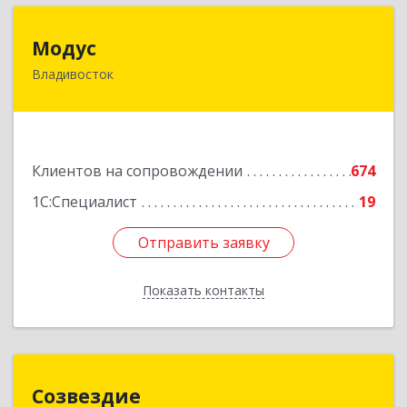
Модус
Модус
Владивосток
690091, Приморский край, Владивосток г, ул.
Фадеева, д. 10
Подробнее
Клиентов на сопровождении
674
1С:Специалист
19
Отправить заявку
Отправить заявку
Показать контакты
Назад
Созвездие
Созвездие