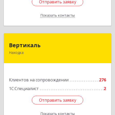
Отправить заявку
Отправить заявку
Показать контакты
Назад
Вертикаль
Вертикаль
Находка
692928, Приморский край, Находка г,
Постышева ул, дом № 27
Подробнее
Клиентов на сопровождении
276
1С:Специалист
2
Отправить заявку
Отправить заявку
Показать контакты
Назад