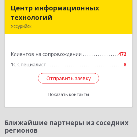
Центр информационных
Центр информационных
технологий
технологий
Уссурийск
692512, Приморский край, Уссурийск г,
Пушкина ул, дом № 1, пом.2
Клиентов на сопровождении
472
Подробнее
1С:Специалист
8
Отправить заявку
Отправить заявку
Показать контакты
Назад
Ближайшие партнеры из соседних
регионов