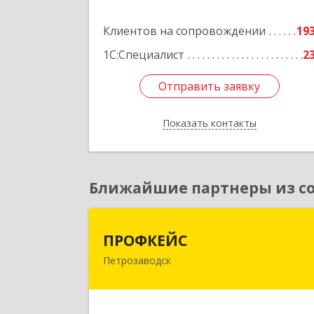
оф.40
Клиентов на сопровождении
19
Подробне
1С:Специалист
2
Отправить заявку
Отправить заявку
Показать контакты
Назад
Ближайшие партнеры из со
ПРОФКЕЙ
ПРОФКЕЙС
Петрозаводск
185035, Карелия Респ, Петрозаводск г
Красная ул, дом № 1