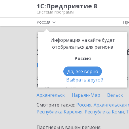
1С:Предприятие 8
Система программ
Россия
Пр
Главная
Сервисы ИТС
1С:Бизнес-обучение
1
Информация на сайте будет
отображаться для региона
Заказать 1С:Бизнес-о
Россия
в Северодвинске
Да, все верно
Ознакомьтесь с информационными карт
Выбрать другой
внедрение продукта.
Архангельск
Нарьян-Мар
Вельск
Смотрите также:
Россия
,
Архангельская 
Республика Карелия
,
Республика Коми
,
Т
Партнеры в вашем регионе: