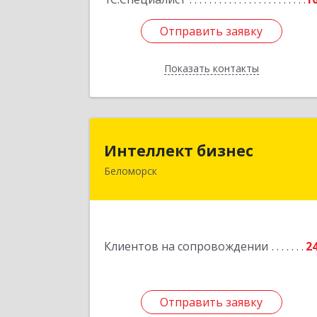
Отправить заявку
Отправить заявку
Показать контакты
Назад
Интеллект бизне
Интеллект бизнес
Беломорск
г. Беломорск, Портовое шоссе, д.
Подробне
Клиентов на сопровождении
2
Отправить заявку
Отправить заявку