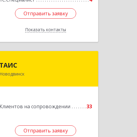
Отправить заявку
Отправить заявку
Показать контакты
Назад
ТАИС
ТАИС
Новодвинск
164902, Архангельская обл,
Новодвинск г, Димитрова ул, дом №
4а
Подробнее
Клиентов на сопровождении
33
Отправить заявку
Отправить заявку