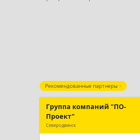
Рекомендованные партнеры
Группа компаний "ПО-
Группа компаний "ПО
Проект"
Проект
Северодвинск
164500, Архангельская обл
Северодвинск г, Бойчука ул, дом № 3