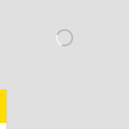
-
"
,
,