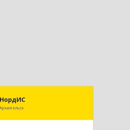
НордИС
НордИС
Архангельск
163071, Архангельская обл,
Архангельск г, Гайдара ул, дом № 55,
оф.18