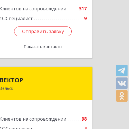
Подробнее
Клиентов на сопровождении
317
1С:Специалист
9
Отправить заявку
Отправить заявку
Показать контакты
Назад
ВЕКТОР
ВЕКТОР
Вельск
165150, Архангельская обл, Вельский
р-н, Вельск г, Конева ул, дом № 16А,
строение 2
Подробнее
Клиентов на сопровождении
98
1С:Специалист
4