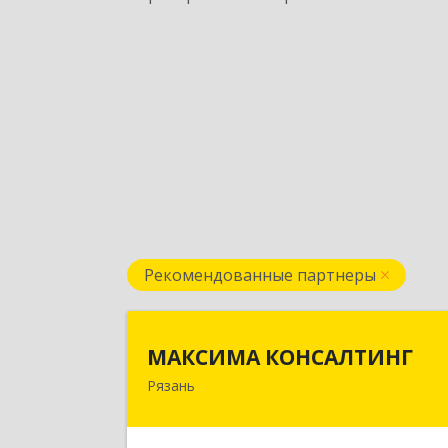
Рекомендованные партнеры
МАКСИМА КОНСАЛТИН
МАКСИМА КОНСАЛТИНГ
Рязань
390006, Рязанская обл, г.о.горо
Рязань, Рязань г, Грибоедова ул, до
№ 22, пом.H1