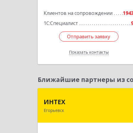
Подробне
Клиентов на сопровождении
194
1С:Специалист
Отправить заявку
Отправить заявку
Показать контакты
Назад
Ближайшие партнеры из со
ИНТЕ
ИНТЕХ
Егорьевск
140300, Московская обл, Егорьевск г
5-й мкр, дом № 10, оф.