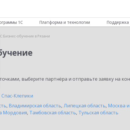
ограммы 1С
Платформа и технологии
Поддержка 
С:Бизнес-обучение в Рязани
бучение
очками, выберите партнёра и отправьте заявку на ко
Спас-Клепики
сть
,
Владимирская область
,
Липецкая область
,
Москва и
а Мордовия
,
Тамбовская область
,
Тульская область