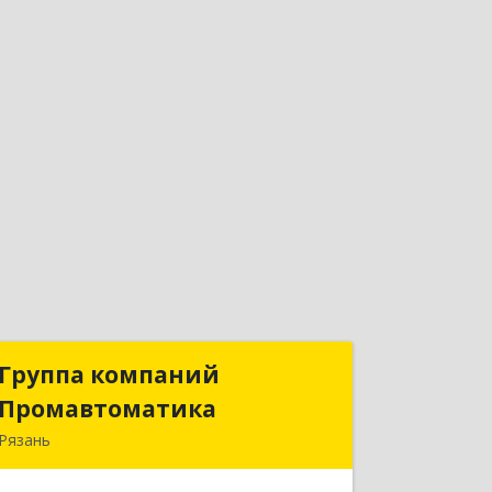
Группа компаний
Группа компаний
Промавтоматика
Промавтоматика
Рязань
390005, Рязанская обл, Рязань г,
Татарская ул, дом № 21