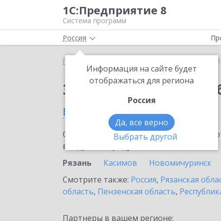
1С:Предприятие 8
Система программ
Россия
Пр
Главная
Сервисы ИТС
1С:Бизнес-обучение
1
Информация на сайте будет
отображаться для региона
Заказать 1С:Бизнес-о
Россия
в Рязани
Да, все верно
Ознакомьтесь с информационными карт
Выбрать другой
внедрение продукта.
Рязань
Касимов
Новомичуринск
Смотрите также:
Россия
,
Рязанская обла
область
,
Пензенская область
,
Республик
Партнеры в вашем регионе: