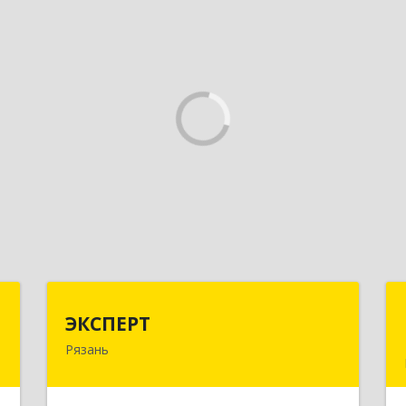
Г
ЭКСПЕРТ
ЭКСПЕРТ
Рязань
д
390000, Рязанская обл, Рязань г,
м
Кудрявцева ул, дом № 66
3