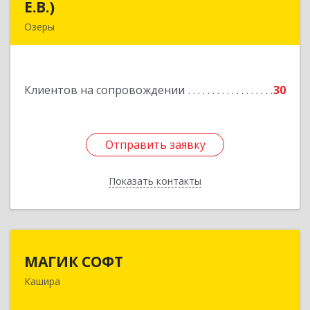
Е.В.)
Е.В.)
Озеры
140563, Московская обл, Озерский р-н, Озеры г,
им Маршала Катукова мкр, дом № 16, кв.27
Клиентов на сопровождении
30
Подробнее
Отправить заявку
Отправить заявку
Показать контакты
Назад
МАГИК СОФТ
МАГИК СОФТ
Кашира
Подробнее