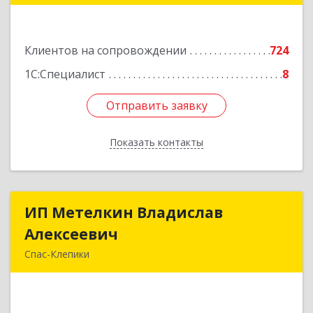
Подробнее
Клиентов на сопровождении
724
1С:Специалист
8
Отправить заявку
Отправить заявку
Показать контакты
Назад
ИП Метелкин Владислав
ИП Метелкин Владислав
Алексеевич
Алексеевич
Спас-Клепики
391030, Рязанская обл, Спас-Клепики г, 1 Мая ул,
дом № 10