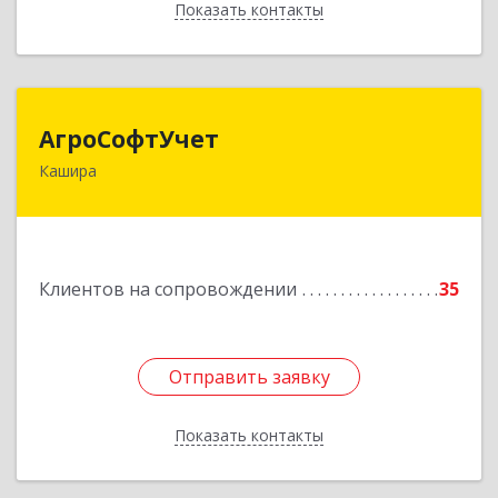
Показать контакты
Назад
АгроСофтУчет
АгроСофтУчет
Кашира
142932, Московская обл, г.о.Кашира, Каменка д,
Парковая ул, дом № 37
Подробнее
Клиентов на сопровождении
35
Отправить заявку
Отправить заявку
Показать контакты
Назад