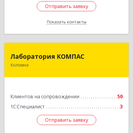
Отправить заявку
Отправить заявку
Показать контакты
Назад
Лаборатория КОМПАС
Лаборатория КОМПАС
Коломна
140415, Московская обл, Коломна г, Л.Толстого
ул, дом № 2
Подробнее
Клиентов на сопровождении
50
1С:Специалист
3
Отправить заявку
Отправить заявку