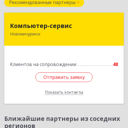
Рекомендованные партнеры
Компьютер-сервис
Компьютер-сервис
Новомичуринск
391160, Рязанская обл, Пронский р-н,
Новомичуринск г, Смирягина пр-кт, дом № 27-
46
Подробнее
Клиентов на сопровождении
48
Отправить заявку
Отправить заявку
Показать контакты
Назад
Ближайшие партнеры из соседних
регионов