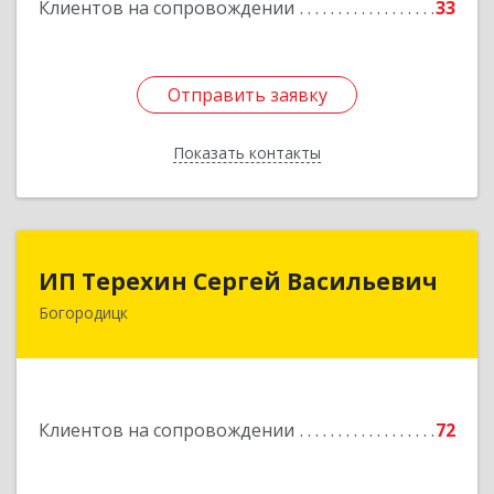
Клиентов на сопровождении
33
Подробнее
Отправить заявку
Отправить заявку
Показать контакты
Назад
ИП Терехин Сергей Васильевич
ИП Терехин Сергей Васильевич
Богородицк
301831, Тульская обл, Богородицкий р-н,
Богородицк г, Полевая ул, дом № 32, кв.92
Подробнее
Клиентов на сопровождении
72