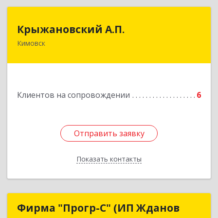
Крыжановский А.П.
Крыжановский А.П.
Кимовск
301720, Тульская область, г.Кимовск ,
ул.Белинского, д.16, кв.1
Подробнее
Клиентов на сопровождении
6
Отправить заявку
Отправить заявку
Показать контакты
Назад
Фирма "Прогр-С" (ИП Жданов
Фирма "Прогр-С" (ИП Жданов