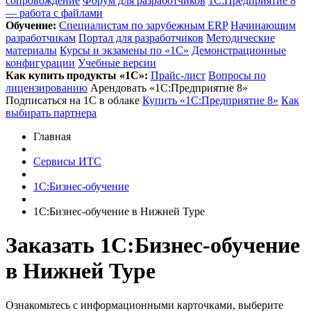
сопровождение
Форум для разработчиков
1С:Предприятие 8
— работа с файлами
Обучение:
Cпециалистам по зарубежным ERP
Начинающим
разработчикам
Портал для разработчиков
Методические
материалы
Курсы и экзамены по «1С»
Демонстрационные
конфигурации
Учебные версии
Как купить продукты «1С»:
Прайс-лист
Вопросы по
лицензированию
Арендовать «1С:Предприятие 8»
Подписаться на 1С в облаке
Купить «1С:Предприятие 8»
Как
выбирать партнера
Главная
Сервисы ИТС
1С:Бизнес-обучение
1С:Бизнес-обучение в Нижней Туре
Заказать 1С:Бизнес-обучение
в Нижней Туре
Ознакомьтесь с информационными карточками, выберите