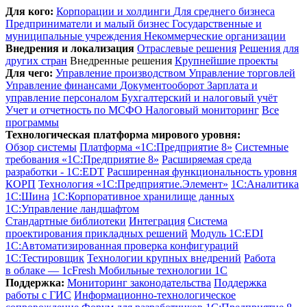
Для кого:
Корпорации и холдинги
Для среднего бизнеса
Предприниматели и малый бизнес
Государственные и
муниципальные учреждения
Некоммерческие организации
Внедрения и локализация
Отраслевые решения
Решения для
других стран
Внедренные решения
Крупнейшие проекты
Для чего:
Управление производством
Управление торговлей
Управление финансами
Документооборот
Зарплата и
управление персоналом
Бухгалтерский и налоговый учёт
Учет и отчетность по МСФО
Налоговый мониторинг
Все
программы
Технологическая платформа мирового уровня:
Обзор системы
Платформа «1С:Предприятие 8»
Системные
требования «1С:Предприятие 8»
Расширяемая среда
разработки - 1C:EDT
Расширенная функциональность уровня
КОРП
Технология «1С:Предприятие.Элемент»
1C:Аналитика
1С:Шина
1С:Корпоративное хранилище данных
1С:Управление ландшафтом
Стандартные библиотеки
Интеграция
Система
проектирования прикладных решений
Модуль 1C:EDI
1С:Автоматизированная проверка конфигураций
1С:Тестировщик
Технологии крупных внедрений
Работа
в облаке — 1cFresh
Мобильные технологии 1С
Поддержка:
Мониторинг законодательства
Поддержка
работы с ГИС
Информационно-технологическое