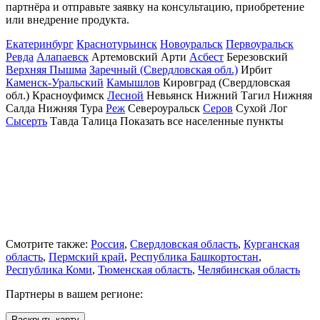
партнёра и отправьте заявку на консультацию, приобретение
или внедрение продукта.
Екатеринбург
Краснотурьинск
Новоуральск
Первоуральск
Ревда
Алапаевск
Артемовский
Арти
Асбест
Березовский
Верхняя Пышма
Заречный (Свердловская обл.)
Ирбит
Каменск-Уральский
Камышлов
Кировград (Свердловская
обл.)
Красноуфимск
Лесной
Невьянск
Нижний Тагил
Нижняя
Салда
Нижняя Тура
Реж
Североуральск
Серов
Сухой Лог
Сысерть
Тавда
Талица
Показать все населенные
пункты
Смотрите также:
Россия
,
Свердловская область
,
Курганская
область
,
Пермский край
,
Республика Башкортостан
,
Республика Коми
,
Тюменская область
,
Челябинская область
Партнеры в вашем регионе:
Раскрыть карту