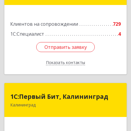
дом № 42г
Подробнее
Клиентов на сопровождении
729
1С:Специалист
4
Отправить заявку
Отправить заявку
Показать контакты
Назад
1С:Первый Бит, Калининград
1С:Первый Бит, Калининград
Калининград
236006, Калининградская обл, Калининград г,
Ленинский пр-кт, дом № 30
Подробнее