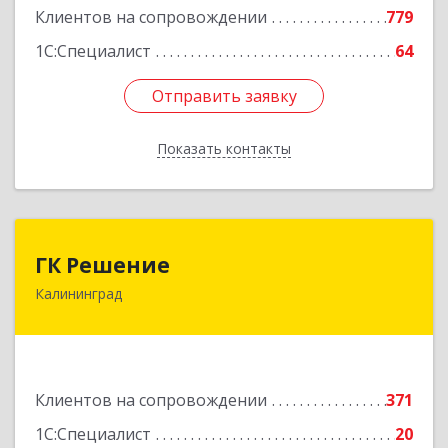
Клиентов на сопровождении
779
1С:Специалист
64
Отправить заявку
Отправить заявку
Показать контакты
Назад
ГК Решение
ГК Решение
Калининград
236038, Калининградская обл, Калининград г,
Липовая аллея ул, дом № 2
Подробнее
Клиентов на сопровождении
371
1С:Специалист
20