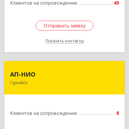
Клиентов на сопровождении
49
Подробнее
Отправить заявку
Отправить заявку
Показать контакты
Назад
АП-НИО
АП-НИО
Гурьевск
238300 Калининградская обл, Гурьевск г,
Советская ул, дом № 22, кв. № 26
Подробнее
Клиентов на сопровождении
8