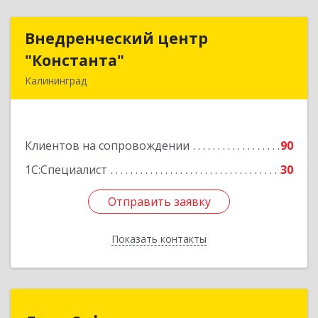
Внедренческий центр
Внедренческий центр
"Константа"
"Константа"
Калининград
236006, Калининградская обл, Калининград г,
К.Маркса ул, дом № 18, оф.701
Клиентов на сопровождении
90
Подробнее
1С:Специалист
30
Отправить заявку
Отправить заявку
Показать контакты
Назад
Луки-Софт