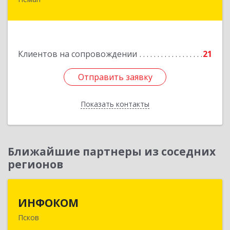
238710, Калининградская обл, Неман г,
Красноармейская ул, дом № 8, кв.60
Подробнее
Клиентов на сопровождении
21
Отправить заявку
Отправить заявку
Показать контакты
Назад
Ближайшие партнеры из соседних
регионов
ИНФОКОМ
ИНФОКОМ
Псков
180000, Псковская обл, Псков г, Советская ул,