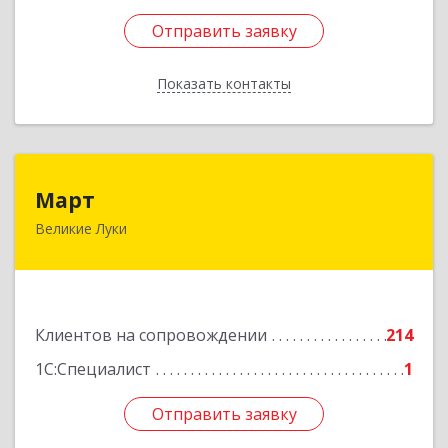
Отправить заявку
Отправить заявку
Показать контакты
Назад
Март
Март
Великие Луки
182113, Псковская обл, Великие Луки г,
Ботвина ул, дом № 17 А, пом.1003
Подробнее
Клиентов на сопровождении
214
1С:Специалист
1
Отправить заявку
Отправить заявку