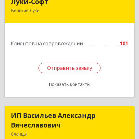
Луки-Софт
Великие Луки
182113, Псковская обл, Великие Луки г,
Октябрьский пр-кт, дом № 56А, оф.2
Подробнее
Клиентов на сопровождении
101
Отправить заявку
Отправить заявку
Показать контакты
Назад
ИП Васильев Александр
ИП Васильев Александр
Вячеславович
Вячеславович
Сланцы