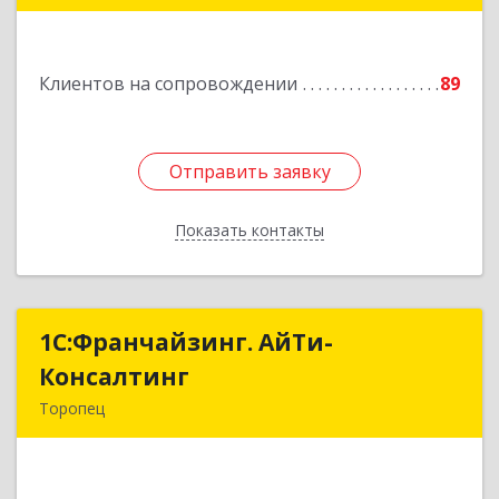
Ленинградская обл, Сланцы г, Спортивная ул,
дом № 2
Клиентов на сопровождении
89
Подробнее
Отправить заявку
Отправить заявку
Показать контакты
Назад
1С:Франчайзинг. АйТи-
1С:Франчайзинг. АйТи-
Консалтинг
Консалтинг
Торопец
172840, Тверская обл, Торопец г, Гоголя ул,
дом № 13