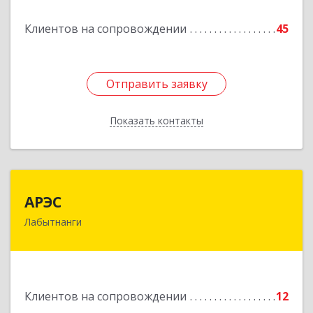
Подробнее
Клиентов на сопровождении
45
Отправить заявку
Отправить заявку
Показать контакты
Назад
АРЭС
АРЭС
Лабытнанги
629400, Ямало-Ненецкий АО, Лабытнанги г,
Дзержинского ул, дом № 8, кв.62
Подробнее
Клиентов на сопровождении
12