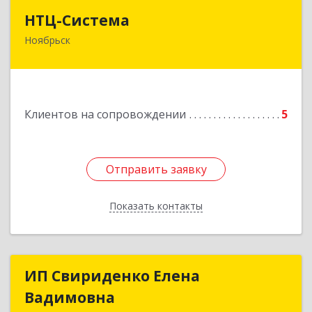
НТЦ-Система
НТЦ-Система
Ноябрьск
629804, Ямало-Ненецкий АО, Ноябрьск г, 60 лет
СССР ул, дом № 39
Подробнее
Клиентов на сопровождении
5
Отправить заявку
Отправить заявку
Показать контакты
Назад
ИП Свириденко Елена
ИП Свириденко Елена
Вадимовна
Вадимовна