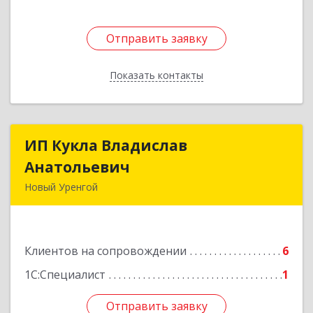
Отправить заявку
Отправить заявку
Показать контакты
Назад
ИП Кукла Владислав
ИП Кукла Владислав
Анатольевич
Анатольевич
Новый Уренгой
629306, Ямало-Ненецкий АО, Новый Уренгой г,
Интернациональная ул, дом № 2, кв.57
Клиентов на сопровождении
6
Подробнее
1С:Специалист
1
Отправить заявку
Отправить заявку