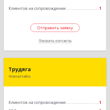
Подробнее
Клиентов на сопровождении
1
Отправить заявку
Отправить заявку
Показать контакты
Назад
Трудяга
Трудяга
Новоалтайск
658080, Алтайский край, Новоалтайск г,
Прудская ул, дом № 10-21
Подробнее
Клиентов на сопровождении
1