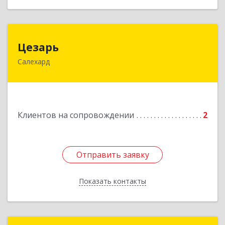
Цезарь
Цезарь
Салехард
629008, Ямало-Ненецкий АО, Салехард г,
Глазкова ул, дом № 4 б
Подробнее
Клиентов на сопровождении
2
Отправить заявку
Отправить заявку
Показать контакты
Назад