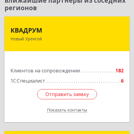
Ближайшие партнеры из соседних
регионов
КВАДРУМ
КВАДРУМ
Новый Уренгой
629309, Ямало-Ненецкий АО, Новый Уренгой г,
Северное Кольцо ул, дом № 14
Подробнее
Клиентов на сопровождении
182
1С:Специалист
6
Отправить заявку
Отправить заявку
Показать контакты
Назад