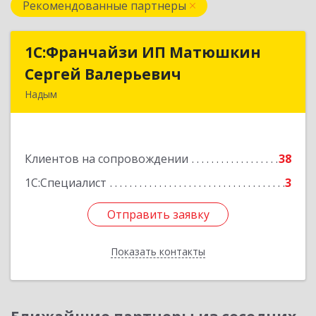
Рекомендованные партнеры
1С:Франчайзи ИП Матюшкин
1С:Франчайзи ИП Матюшкин
Сергей Валерьевич
Сергей Валерьевич
Надым
629730, Ямало-Ненецкий АО, Надым г, ул.
Зверева, дом № 47, кв.28
Клиентов на сопровождении
38
Подробнее
1С:Специалист
3
Отправить заявку
Отправить заявку
Показать контакты
Назад