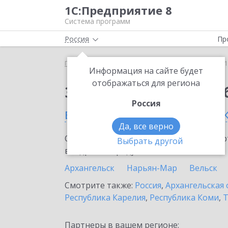
1С:Предприятие 8
Система программ
Россия
Пр
Главная
Сервисы ИТС
1С:Бизнес-обучение
1
Информация на сайте будет
отображаться для региона
Заказать 1С:Бизнес-о
Россия
в Мирном (Архангельск
Да, все верно
Ознакомьтесь с информационными карт
Выбрать другой
внедрение продукта.
Архангельск
Нарьян-Мар
Вельск
Смотрите также:
Россия
,
Архангельская 
Республика Карелия
,
Республика Коми
,
Т
Партнеры в вашем регионе: