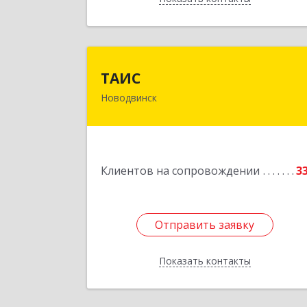
ТАИ
ТАИС
Новодвинск
164902, Архангельская обл
Новодвинск г, Димитрова ул, дом 
4
Подробне
Клиентов на сопровождении
3
Отправить заявку
Отправить заявку
Показать контакты
Назад