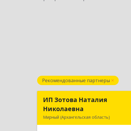
Рекомендованные партнеры
ИП Зотова Наталия
ИП Зотова Натали
Николаевна
Николаевн
Мирный (Архангельская область)
164170, г.Мирный, Архангельско
обл., ул.Советская, д.8, кв.8