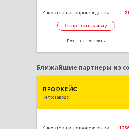
Клиентов на сопровождении
2
Подробне
Отправить заявку
Отправить заявку
Показать контакты
Назад
Ближайшие партнеры из со
ПРОФКЕЙ
ПРОФКЕЙС
Петрозаводск
185035, Карелия Респ, Петрозаводск г
Красная ул, дом № 1
Подробне
Клиентов на сопровождении
125