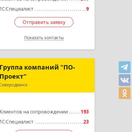
1С:Специалист
9
Отправить заявку
Отправить заявку
Показать контакты
Назад
Группа компаний "ПО-
Группа компаний "ПО-
Проект"
Проект"
Северодвинск
164500, Архангельская обл,
Северодвинск г, Бойчука ул, дом № 3,
оф.401
Клиентов на сопровождении
193
Подробнее
1С:Специалист
23