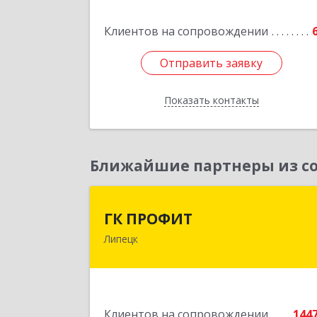
Подробне
Клиентов на сопровождении
Отправить заявку
Отправить заявку
Показать контакты
Назад
Ближайшие партнеры из со
ГК ПРОФИ
ГК ПРОФИТ
Липецк
398001, Липецкая обл, Липецк г
Советская ул, дом № 66Б, пом.
Подробне
Клиентов на сопровождении
144