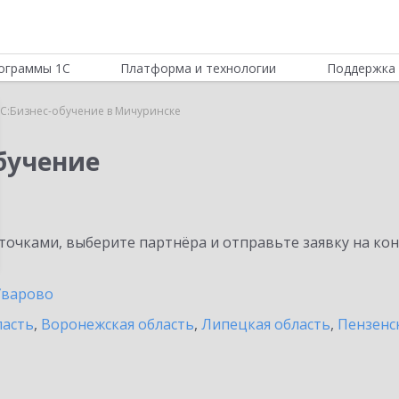
ограммы 1С
Платформа и технологии
Поддержка 
С:Бизнес-обучение в Мичуринске
бучение
очками, выберите партнёра и отправьте заявку на ко
Уварово
ласть
,
Воронежская область
,
Липецкая область
,
Пензенс