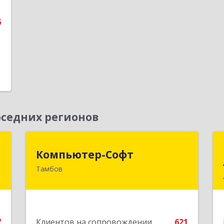
е
6
седних регионов
Т
Компьютер-Софт
Компьютер-Софт
Тамбов
,
392000, Тамбовская обл, Тамбов г,
8
Советская ул, дом № 191
е
Подробнее
7
Клиентов на сопровождении
621