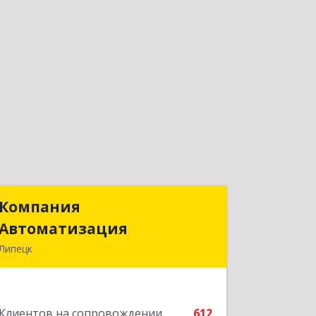
Компания
Компания
Автоматизация
Автоматизация
Липецк
398001, Липецкая обл, Липецк г,
Победы пл, дом № 8
Клиентов на сопровождении
612
Подробнее