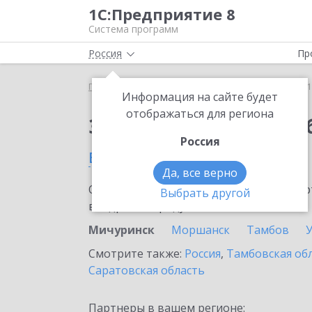
1С:Предприятие 8
Система программ
Россия
Пр
Главная
Сервисы ИТС
1С:Бизнес-обучение
1
Информация на сайте будет
отображаться для региона
Заказать 1С:Бизнес-о
Россия
в Мичуринске
Да, все верно
Ознакомьтесь с информационными карт
Выбрать другой
внедрение продукта.
Мичуринск
Моршанск
Тамбов
Смотрите также:
Россия
,
Тамбовская об
Саратовская область
Партнеры в вашем регионе: