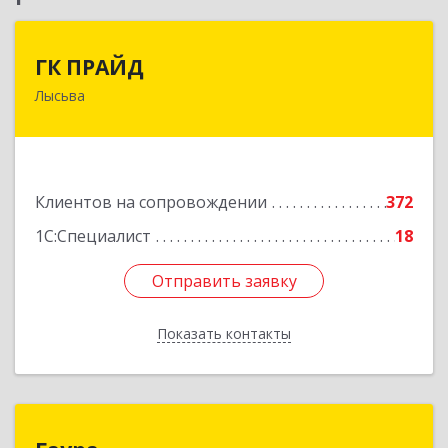
ГК ПРАЙД
ГК ПРАЙД
Лысьва
618909, Пермский край, Лысьва г, Репина ул,
дом № 41
Подробнее
Клиентов на сопровождении
372
1С:Специалист
18
Отправить заявку
Отправить заявку
Показать контакты
Назад
Гаура