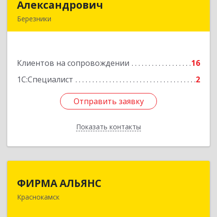
Александрович
Александрович
Березники
618400, Пермский край, Березники г, Карла
Маркса ул, дом № 48, оф.431
Клиентов на сопровождении
16
Подробнее
1С:Специалист
2
Отправить заявку
Отправить заявку
Показать контакты
Назад
ФИРМА АЛЬЯНС
ФИРМА АЛЬЯНС
Краснокамск
Подробнее