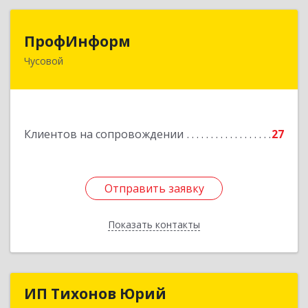
ПрофИнформ
ПрофИнформ
Чусовой
618204, Пермский край, г.о. Чусовской, Чусовой
г, Коммунистическая ул, дом № 8, оф.24
Подробнее
Клиентов на сопровождении
27
Отправить заявку
Отправить заявку
Показать контакты
Назад
ИП Тихонов Юрий
ИП Тихонов Юрий