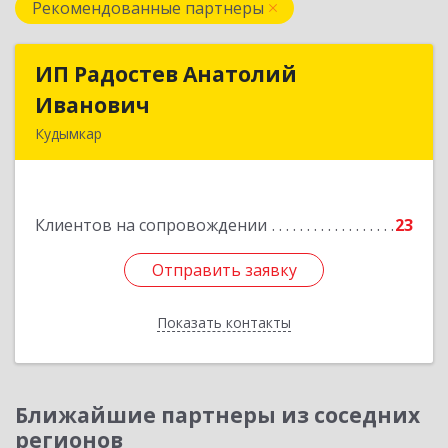
Рекомендованные партнеры
ИП Радостев Анатолий
ИП Радостев Анатолий
Иванович
Иванович
Кудымкар
619000, Пермский край, Кудымкар г, Герцена
ул, дом № 52
Клиентов на сопровождении
23
Подробнее
Отправить заявку
Отправить заявку
Показать контакты
Назад
Ближайшие партнеры из соседних
регионов