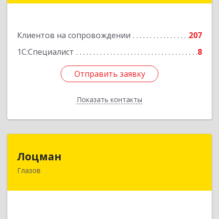
Подробнее
Клиентов на сопровождении
207
1С:Специалист
8
Отправить заявку
Отправить заявку
Показать контакты
Назад
Лоцман
Лоцман
Глазов
427620, Удмуртская Респ, Глазов г, Сибирская
ул, дом № 20
Подробнее