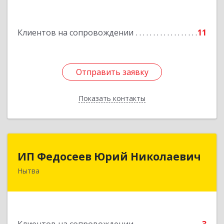
Клиентов на сопровождении
11
Отправить заявку
Отправить заявку
Показать контакты
Назад
ИП Федосеев Юрий Николаевич
ИП Федосеев Юрий Николаевич
Нытва
617000, Пермский край, Нытвенский р-н,
Нытва г, Ленина пр-кт, дом № 36 8
Подробнее