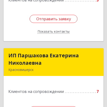
Клиентов на сопровождении
3
Отправить заявку
Отправить заявку
Показать контакты
Назад
ИП Паршакова Екатерина
ИП Паршакова Екатерина
Николаевна
Николаевна
Красновишерск
618590, Пермский край, Красновишерск г,
Карла Маркса ул, дом № 27, кв.8
Клиентов на сопровождении
7
Подробнее