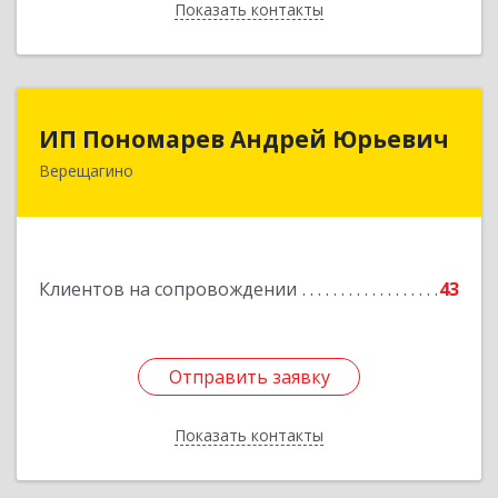
Показать контакты
Назад
ИП Пономарев Андрей Юрьевич
ИП Пономарев Андрей Юрьевич
Верещагино
617120, Пермский край, Верещагинский р-н,
Верещагино г, Октябрьская ул, дом № 68, оф.1
Подробнее
Клиентов на сопровождении
43
Отправить заявку
Отправить заявку
Показать контакты
Назад