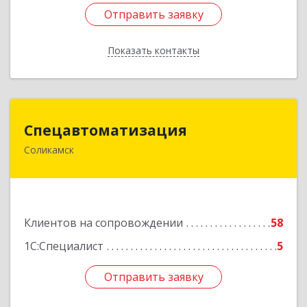
Отправить заявку
Отправить заявку
Показать контакты
Назад
Спецавтоматизация
Спецавтоматизация
Соликамск
618547, Пермский край, Соликамск г,
Транспортная ул, дом № 4
Подробнее
Клиентов на сопровождении
58
1С:Специалист
5
Отправить заявку
Отправить заявку