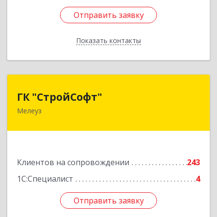
Отправить заявку
Отправить заявку
Показать контакты
Назад
ГК "СтройСофт"
ГК "СтройСофт"
Мелеуз
453852, Башкортостан Респ, Мелеуз г, Ленина
ул, дом № 160а, кв.4
Подробнее
Клиентов на сопровождении
243
1С:Специалист
4
Отправить заявку
Отправить заявку