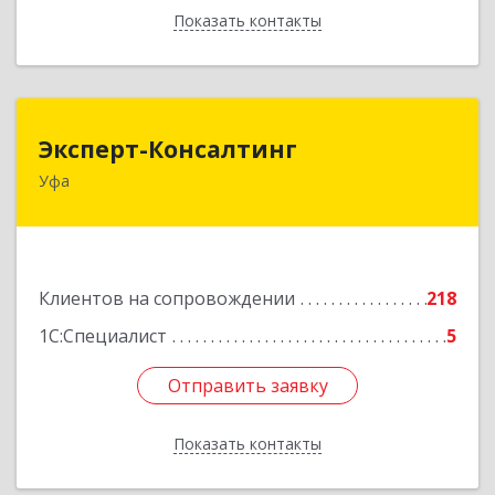
Показать контакты
Назад
Эксперт-Консалтинг
Эксперт-Консалтинг
Уфа
450059, Башкортостан Респ, Уфимский р-н, Уфа
г, Малая Гражданская ул, дом № 35А
Подробнее
Клиентов на сопровождении
218
1С:Специалист
5
Отправить заявку
Отправить заявку
Показать контакты
Назад