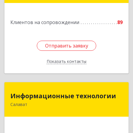
Подробнее
Клиентов на сопровождении
89
Отправить заявку
Отправить заявку
Показать контакты
Назад
Информационные технологии
Информационные технологии
Салават
453259, Башкортостан Респ, Салават г,
Северная ул, дом № 15, оф.108
Подробнее