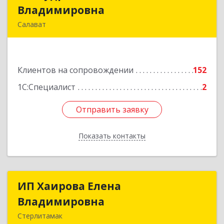
Владимировна
Владимировна
Салават
453265, Башкортостан Респ, Салават г,
Бекетова ул, дом № 10, кв.87
Клиентов на сопровождении
152
Подробнее
1С:Специалист
2
Отправить заявку
Отправить заявку
Показать контакты
Назад
ИП Хаирова Елена
ИП Хаирова Елена
Владимировна
Владимировна
Стерлитамак