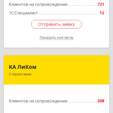
Клиентов на сопровождении
721
1С:Специалист
12
Отправить заявку
Отправить заявку
Показать контакты
Назад
КА ЛиКом
КА ЛиКом
Стерлитамак
453115, Башкортостан Респ, г.о. город
Стерлитамак, Стерлитамак г, Республиканская
ул, дом № 9в
Подробнее
Клиентов на сопровождении
308