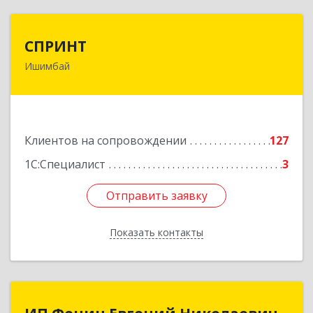
СПРИНТ
СПРИНТ
Ишимбай
453201, Башкортостан Респ, Ишимбайский р-н,
Ишимбай г, Якупа Кулмыя ул, дом № 25
Подробнее
Клиентов на сопровождении
127
1С:Специалист
3
Отправить заявку
Отправить заявку
Показать контакты
Назад
ИП Фенин Евгений Николаевич