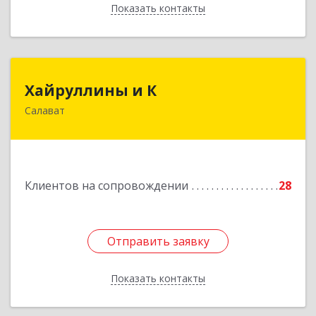
Показать контакты
Назад
Хайруллины и К
Хайруллины и К
Салават
453251, Башкортостан Респ, Салават г,
Островского ул, дом № 61
Подробнее
Клиентов на сопровождении
28
Отправить заявку
Отправить заявку
Показать контакты
Назад