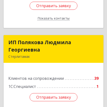
Отправить заявку
Отправить заявку
Показать контакты
Назад
ИП Полякова Людмила
ИП Полякова Людмила
Георгиевна
Георгиевна
Стерлитамак
453120, Башкортостан Респ, Стерлитамак г,
Имая Насыри ул, дом № 1, кв.74
Клиентов на сопровождении
39
Подробнее
1С:Специалист
1
Отправить заявку
Отправить заявку