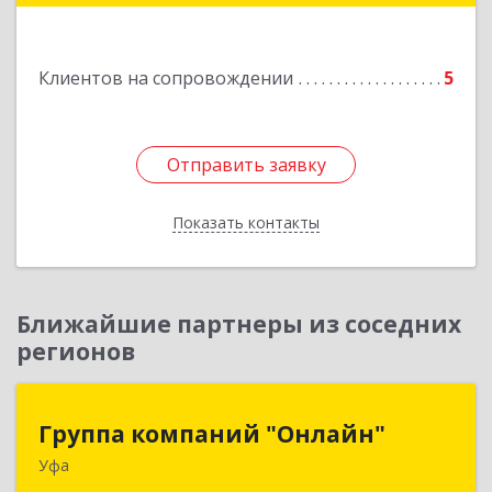
Подробнее
Клиентов на сопровождении
5
Отправить заявку
Отправить заявку
Показать контакты
Назад
Ближайшие партнеры из соседних
регионов
Группа компаний "Онлайн"
Группа компаний "Онлайн"
Уфа
450006, Башкортостан Респ, г.о. город Уфа, Уфа