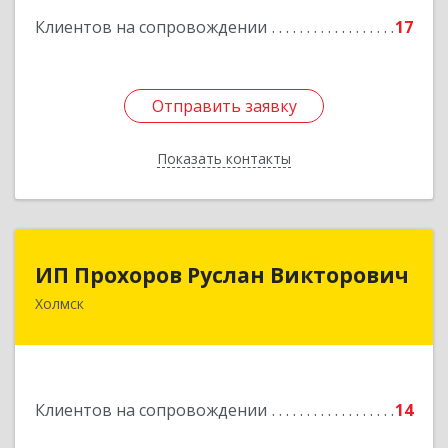
кв.9
Клиентов на сопровождении
17
Подробнее
Отправить заявку
Отправить заявку
Показать контакты
Назад
ИП Прохоров Руслан Викторович
ИП Прохоров Руслан Викторович
Холмск
694620, Сахалинская обл, Холмский р-н, Холмск
г, Александра Матросова ул, дом № 6Б, кв.32
Подробнее
Клиентов на сопровождении
14