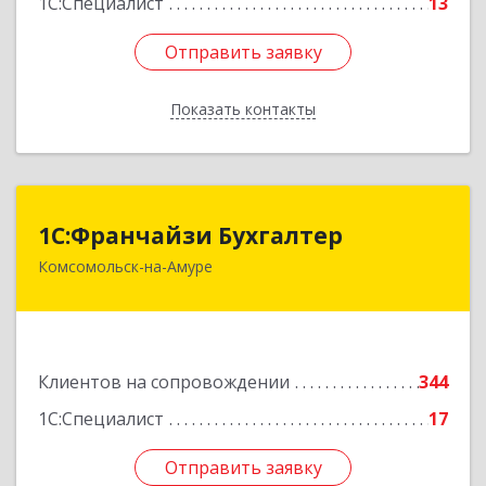
1С:Специалист
13
Отправить заявку
Отправить заявку
Показать контакты
Назад
1С:Франчайзи Бухгалтер
1С:Франчайзи Бухгалтер
Комсомольск-на-Амуре
681000, Хабаровский край, Комсомольск-на-
Амуре г, Красногвардейская ул, дом № 14,
оф.202
Подробнее
Клиентов на сопровождении
344
1С:Специалист
17
Отправить заявку
Отправить заявку