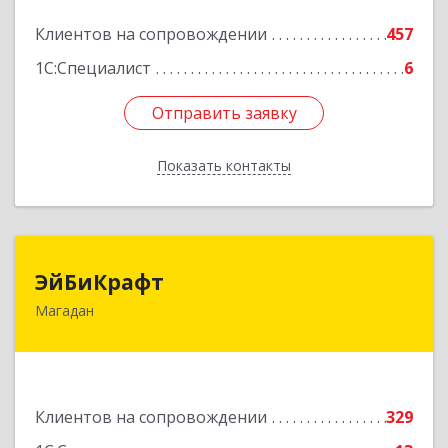
Подробнее
Клиентов на сопровождении
457
1С:Специалист
6
Отправить заявку
Отправить заявку
Показать контакты
Назад
ЭйБиКрафт
ЭйБиКрафт
Магадан
685000, Магаданская обл, Магадан г, Полярная
ул, дом № 21А
Подробнее
Клиентов на сопровождении
329