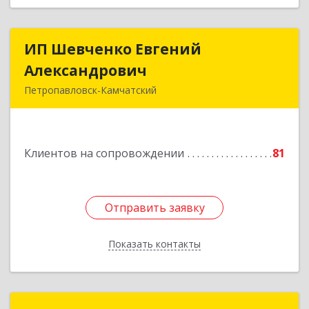
ИП Шевченко Евгений
ИП Шевченко Евгений
Александрович
Александрович
Петропавловск-Камчатский
683010, Камчатский край, Петропавловск-
Камчатский г, Капитана Драбкина ул, дом № 14,
кв.3
Клиентов на сопровождении
81
Подробнее
Отправить заявку
Отправить заявку
Показать контакты
Назад