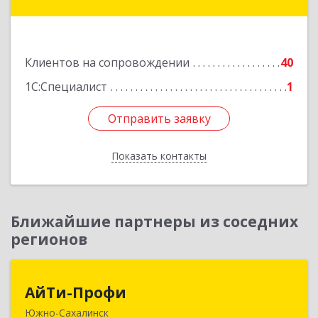
Вулканный рп, Центральная ул, дом № 23, кв.1
Подробнее
Клиентов на сопровождении
40
1С:Специалист
1
Отправить заявку
Отправить заявку
Показать контакты
Назад
Ближайшие партнеры из соседних
регионов
АйТи-Профи
АйТи-Профи
Южно-Сахалинск
693023, Сахалинская обл, город Южно-