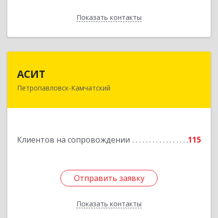
Показать контакты
Назад
АСИТ
АСИТ
Петропавловск-Камчатский
683031, Камчатский край, Петропавловск-
Камчатский г, Топоркова ул, дом № 9/8, офис
"С"
Подробнее
Клиентов на сопровождении
115
Отправить заявку
Отправить заявку
Показать контакты
Назад