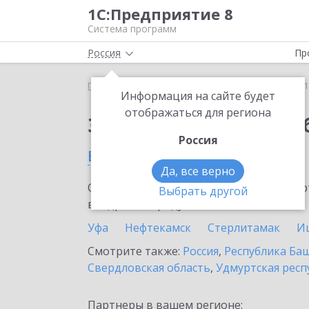
1С:Предприятие 8
Система программ
Россия
Пр
Главная
Сервисы ИТС
1С:Бизнес-обучение
1
Информация на сайте будет
отображаться для региона
Заказать 1С:Бизнес-о
Россия
в Белорецке
Да, все верно
Ознакомьтесь с информационными карт
Выбрать другой
внедрение продукта.
Уфа
Нефтекамск
Стерлитамак
И
Смотрите также:
Россия
,
Республика Ба
Свердловская область
,
Удмуртская респ
Партнеры в вашем регионе: