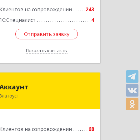
Подробнее
Клиентов на сопровождении
243
1С:Специалист
4
Отправить заявку
Отправить заявку
Показать контакты
Назад
Аккаунт
Аккаунт
Златоуст
456200, Челябинская обл, Златоуст г,
40-летия Победы ул, дом № 54, кв.8
Подробнее
Клиентов на сопровождении
68