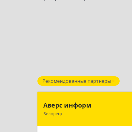
Рекомендованные партнеры
Аверс инфор
Аверс информ
Белорецк
453500, Башкортостан Респ
Белорецкий р-н, Белорецк г, 50 ле
Октября ул, дом № 55, корпус 