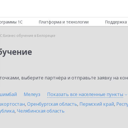
ограммы 1С
Платформа и технологии
Поддержка 
С:Бизнес-обучение в Белорецке
бучение
очками, выберите партнёра и отправьте заявку на ко
шимбай
Мелеуз
Показать все населенные
пункты
шкортостан
,
Оренбургская область
,
Пермский край
,
Респ
ублика
,
Челябинская область