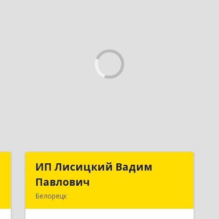
м
ИП Лисицкий Вадим
ИП Лисицкий Вадим
Павлович
Павлович
,
Белорецк
т
453501, Башкортостан Респ, Белорецк
1
г, Кооперативная ул, дом № 4, корпус