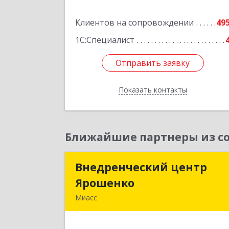
Подробне
Клиентов на сопровождении
49
1С:Специалист
Отправить заявку
Отправить заявку
Показать контакты
Назад
Ближайшие партнеры из со
Внедренческий центр
Внедренческий цент
Ярошенко
Ярошенк
Миасс
456300, Челябинская обл, Миасс г
Романенко ул, дом № 9