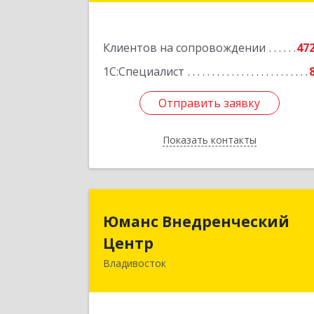
Подробне
Клиентов на сопровождении
47
1С:Специалист
Отправить заявку
Отправить заявку
Показать контакты
Назад
Юманс Внедренчески
Юманс Внедренческий
Цент
Центр
Владивосток
690014, Приморский край
Владивосток г, Некрасовская ул, до
№ 48