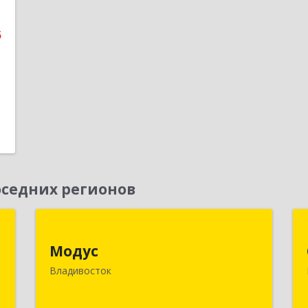
5
1
седних регионов
х
Модус
й
Модус
690091, Приморский край,
Владивосток
Владивосток г, ул. Фадеева, д. 10
к
2