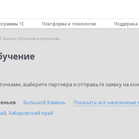
ограммы 1С
Платформа и технологии
Поддержка 
С:Бизнес-обучение в Арсеньеве
бучение
очками, выберите партнёра и отправьте заявку на ко
сеньев
Большой Камень
Показать все населенные
рай
,
Хабаровский край