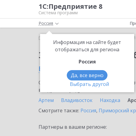
1С:Предприятие 8
Система программ
Россия
Пр
Главная
Сервисы ИТС
1С:Бизнес-обучение
1
Информация на сайте будет
отображаться для региона
Заказать 1С:Бизнес-о
Россия
в Арсеньеве
Да, все верно
Ознакомьтесь с информационными карт
Выбрать другой
внедрение продукта.
Артем
Владивосток
Находка
Ар
Смотрите также:
Россия
,
Приморский к
Партнеры в вашем регионе: