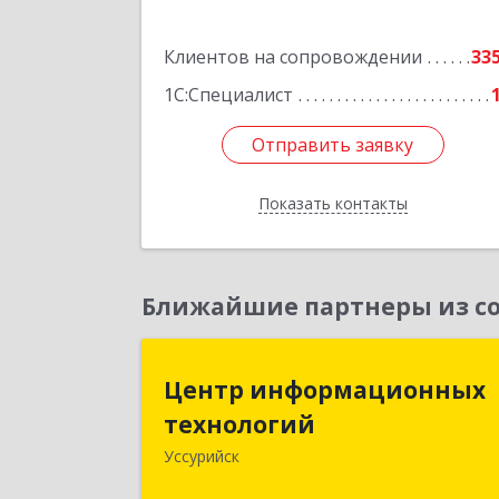
Клиентов на сопровождении
33
1С:Специалист
Отправить заявку
Отправить заявку
Показать контакты
Назад
Ближайшие партнеры из со
Центр информационны
Центр информационных
технологи
технологий
Уссурийск
692512, Приморский край, Уссурийс
г, Пушкина ул, дом № 1, пом.