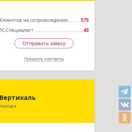
Подробнее
Клиентов на сопровождении
575
1С:Специалист
43
Отправить заявку
Отправить заявку
Показать контакты
Назад
Вертикаль
Вертикаль
692928, Приморский край, Находка г,
Находка
Постышева ул, дом № 27
Подробнее