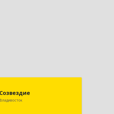
Созвездие
Созвездие
690069, Приморский край,
Владивосток
Владивосток г, Тухачевского ул, дом
№ 62, кв.94