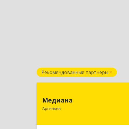
Рекомендованные партнеры
Медиан
Медиана
692330, Приморский край, Арсеньев г
Арсеньев
Ломоносова ул, дом № 24, кв.
Подробне