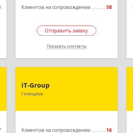
3
Клиентов на сопровождении
58
Отправить заявку
Отправить заявку
Показать контакты
Назад
-
iT-Group
т
iT-Group
353460, Краснодарский край,
Геленджик
Геленджик г, Керченская ул, дом № 4,
,
оф.6
7
Подробнее
е
7
Клиентов на сопровождении
16