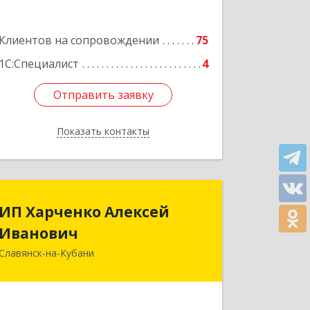
Подробнее
Клиентов на сопровождении
75
1С:Специалист
4
Отправить заявку
Отправить заявку
Показать контакты
Назад
ИП Харченко Алексей
ИП Харченко Алексей
Иванович
Иванович
Славянск-на-Кубани
353 579, Краснодарский край,
ст.Петровская, ул.Кирпичная д.32
Подробнее