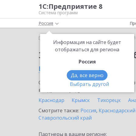
1С:Предприятие 8
Система программ
Россия
Пр
Главная
Сервисы ИТС
1С:Бизнес-обучение
1
Информация на сайте будет
отображаться для региона
Заказать 1С:Бизнес-о
Россия
в Абинске
Да, все верно
Ознакомьтесь с информационными карт
Выбрать другой
внедрение продукта.
Краснодар
Крымск
Тихорецк
Ан
Смотрите также:
Россия
,
Краснодарский
Ставропольский край
Партнеры в вашем регионе: