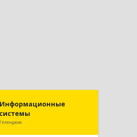
Информационные
Информационные
системы
системы
Геленджик
353475, Краснодарский край,
Геленджик г, Нахимова ул, дом № 2