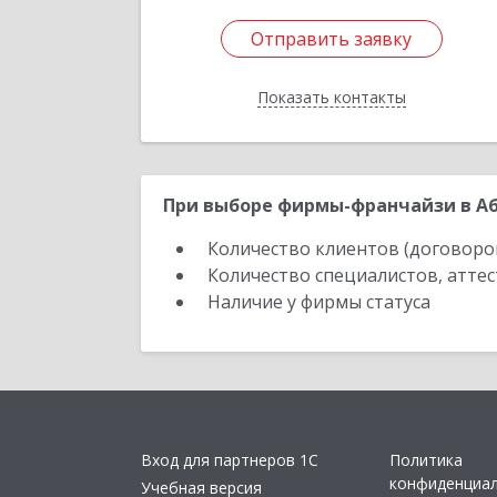
Отправить заявку
Отправить заявку
Показать контакты
Назад
При выборе фирмы-франчайзи в Аб
Количество клиентов (договоро
Количество специалистов, атте
Наличие у фирмы статуса
Вход для партнеров 1С
Политика
конфиденциа
Учебная версия