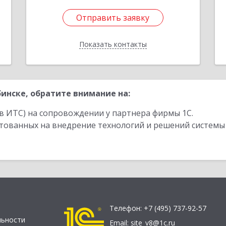
Отправить заявку
Отправить заявку
Показать контакты
Назад
инске, обратите внимание на:
в ИТС) на сопровождении у партнера фирмы 1С.
стованных на внедрение технологий и решений системы
Телефон:
+7 (495) 737-92-57
льности
Email:
site_v8@1c.ru