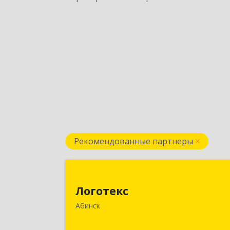
Рекомендованные партнеры
Логотек
Логотекс
353320, Краснодарский край
Абинск
Абинский р-н, Абинск г, Парижско
Коммуны ул, дом № 16, этаж 3, оф.30