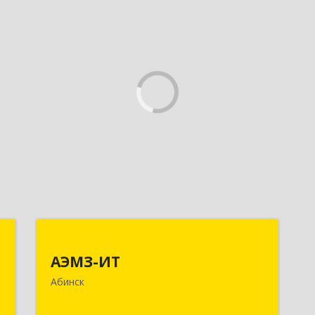
с
АЭМЗ-ИТ
АЭМЗ-ИТ
,
353320, Краснодарский край, м.р-н
Абинск
й
Абинский, г.п. Абинское, Абинск г,
1
Промышленная ул, дом № 4, каб.311