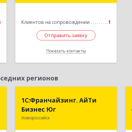
е
Подробнее
6
Клиентов на сопровождении
1
Отправить заявку
Отправить заявку
Показать контакты
Назад
седних регионов
,
1С:Франчайзинг. АйТи
1С:Франчайзинг. АйТи
й
Бизнес Юг
Бизнес Юг
с
Новороссийск
353907, Краснодарский край,
Новороссийск г, Видова ул, дом № 65,
,