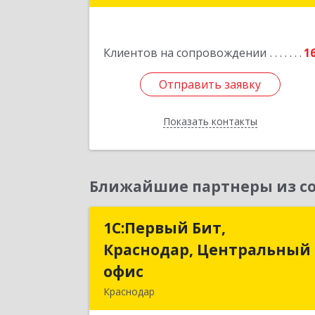
Подробне
Клиентов на сопровождении
1
Отправить заявку
Отправить заявку
Показать контакты
Назад
Ближайшие партнеры из со
1С:Первый Бит,
1С:Первый Бит
Краснодар, Центральный
Краснодар, Центральны
офис
офи
Краснодар
350051, Краснодарский край