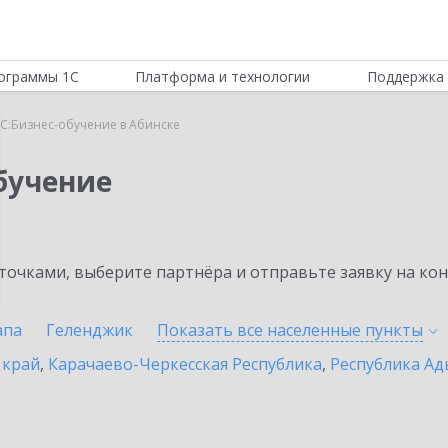
ограммы 1С
Платформа и технологии
Поддержка 
С:Бизнес-обучение в Абинске
бучение
очками, выберите партнёра и отправьте заявку на ко
апа
Геленджик
Показать все населенные
пункты
 край
,
Карачаево-Черкесская Республика
,
Республика Ад