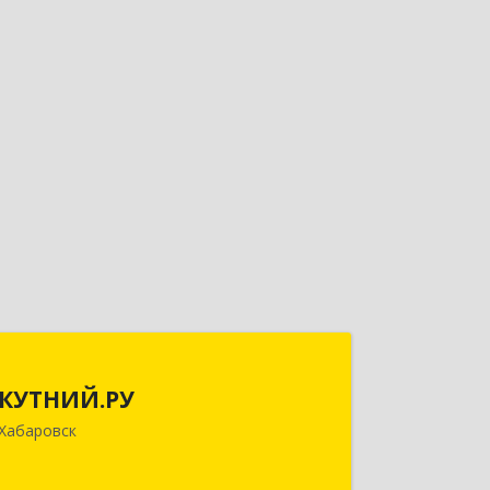
КУТНИЙ.РУ
КУТНИЙ.РУ
680007, Хабаровский край, Хабаровск
Хабаровск
г, Шевчука ул, дом № 42, оф.505