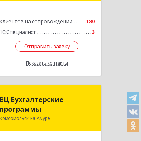
Подробнее
Клиентов на сопровождении
180
1С:Специалист
3
Отправить заявку
Отправить заявку
Показать контакты
Назад
ВЦ Бухгалтерские
ВЦ Бухгалтерские
программы
программы
Комсомольск-на-Амуре
681000, Хабаровский край,
Комсомольск-на-Амуре г, Сидоренко
ул, дом № 1А