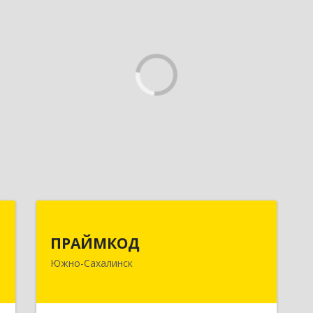
и
ПРАЙМКОД
ПРАЙМКОД
д
693020, Сахалинская обл, г.о. Город
Южно-Сахалинск
-
Южно-Сахалинск, Южно-Сахалинск г,
м
Мира пр-кт, дом № 56/2, корпус 1,
4
этаж 2