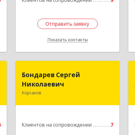
0
Клиентов на сопровождении
9
Отправить заявку
Отправить заявку
Показать контакты
Назад
н
Бондарев Сергей
Бондарев Сергей
ч
Николаевич
Николаевич
Корсаков
-
Подробнее
,
2
е
4
Клиентов на сопровождении
7