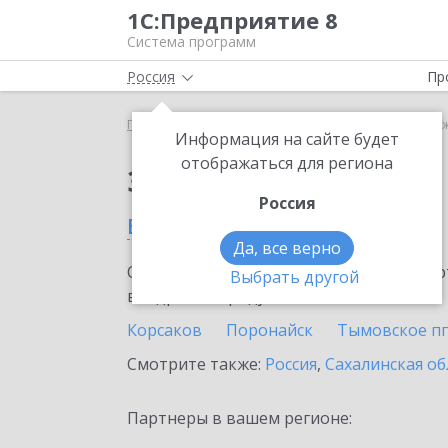
1С:Предприятие 8
Система программ
Россия
Пр
Главная
Сервисы ИТС
1С:АУСН
1С:АУСН в Ю
Информация на сайте будет
отображаться для региона
Заказать 1С:АУСН
Россия
в Южно-Сахалинске
Да, все верно
Ознакомьтесь с информационными карт
Выбрать другой
внедрение продукта.
Корсаков
Поронайск
Тымовское пг
Смотрите также:
Россия
,
Сахалинская об
Партнеры в вашем регионе: