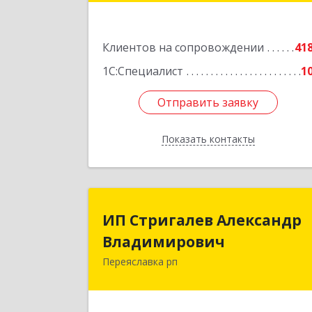
Подробне
Клиентов на сопровождении
41
1С:Специалист
1
Отправить заявку
Отправить заявку
Показать контакты
Назад
ИП Стригалев Александ
ИП Стригалев Александр
Владимирови
Владимирович
Переяславка рп
682910, Хабаровский край, Имен
Лазо р-н, Переяславка рп, Ленина ул
дом № 30, оф.