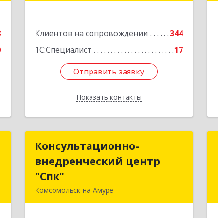
оф.202
е
Подробнее
8
Клиентов на сопровождении
344
0
1С:Специалист
17
Отправить заявку
Отправить заявку
Показать контакты
Назад
р
Консультационно-
Консультационно-
ч
внедренческий центр
внедренческий центр
"Спк"
"Спк"
и
Комсомольск-на-Амуре
,
681013, Хабаровский край,
1
Комсомольск-на-Амуре г, Димитрова,