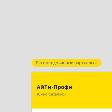
Рекомендованные партнеры
АйТи-Проф
АйТи-Профи
693023, Сахалинская обл, горо
Южно-Сахалинск
Южно-Сахалинск г.о., Южно
Сахалинск г, Емельянова А.О. ул, до
№ 