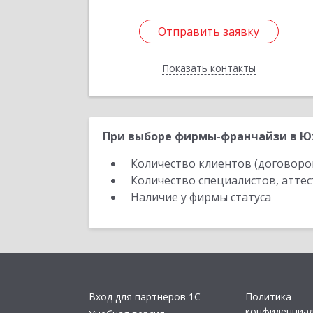
Отправить заявку
Отправить заявку
Показать контакты
Назад
При выборе фирмы-франчайзи в Юж
Количество клиентов (договоро
Количество специалистов, атте
Наличие у фирмы статуса
Вход для партнеров 1С
Политика
конфиденциа