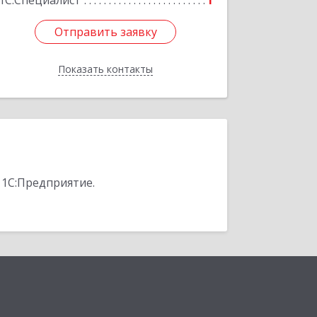
1С:Специалист
1
Отправить заявку
Отправить заявку
Показать контакты
Назад
 1С:Предприятие.