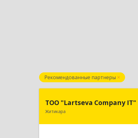
Рекомендованные партнеры
ТОО "Lartseva Company IT
ТОО "Lartseva Company IT"
Житикара
110700, Республика Казахстан
Костанайская область, г. Житикара, 
мкр., дом 10, кв. 