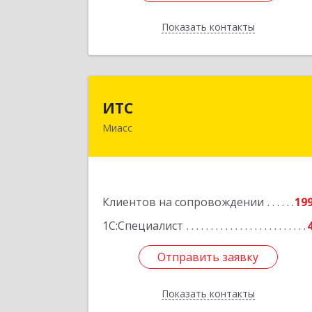
Показать контакты
Назад
ИТ
ИТС
Миасс
456300, Челябинская обл, Миасс г
Романенко ул, дом № 50
Подробне
Клиентов на сопровождении
19
1С:Специалист
Отправить заявку
Отправить заявку
Показать контакты
Назад