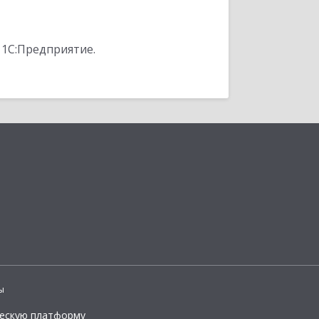
 1С:Предприятие.
ы
ческую платформу