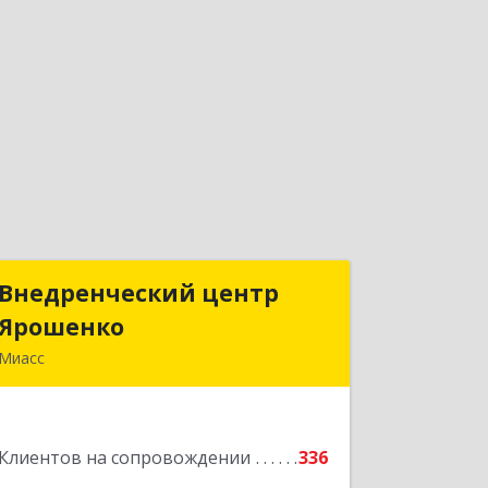
Внедренческий центр
Внедренческий центр
Ярошенко
Ярошенко
Миасс
456300, Челябинская обл, Миасс г,
Романенко ул, дом № 97
Клиентов на сопровождении
336
Подробнее