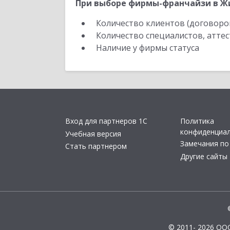
При выборе фирмы-франчайзи в Жи
Количество клиентов (договоро
Количество специалистов, атте
Наличие у фирмы статуса
Вход для партнеров 1С
Политика
конфиденциа
Учебная версия
Замечания по
Стать партнером
Другие сайты
© 2011- 2026 ОО