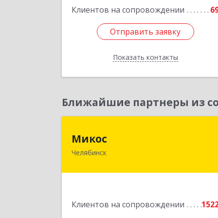
Подробне
Клиентов на сопровождении
6
Отправить заявку
Отправить заявку
Показать контакты
Назад
Ближайшие партнеры из со
Мико
Микос
Челябинск
454126, Челябинская обл, Челябинск г
Энтузиастов ул, дом № 28, корпус А
этаж 
Подробне
Клиентов на сопровождении
152