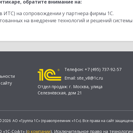
тикаре, обратите внимание на:
в ИТС) на сопровождении у партнера фирмы 1С.
стованных на внедрение технологий и решений системы
Телефон:
+7 (495) 737-92-57
льности
Email:
site_v8@1c.ru
 сайту
Отдел продаж:
г. Москва
,
улица
Селезнёвская, дом 21
© 2026 АО «Группа 1С» (правопреемник «1С»). Все права на сайт защищен
О «1С-Софт» (
о компании
). Исключительное право на технологи