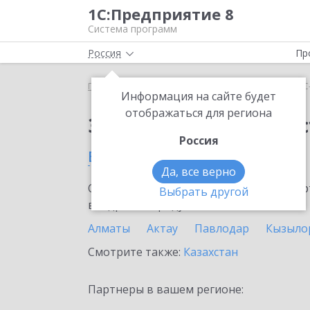
1С:Предприятие 8
Система программ
Россия
Пр
Главная
Сервисы ИТС
1С-Администратор
1С
Информация на сайте будет
отображаться для региона
Заказать 1С-Админис
Россия
в Житикаре
Да, все верно
Ознакомьтесь с информационными карт
Выбрать другой
внедрение продукта.
Алматы
Актау
Павлодар
Кызыло
Смотрите также:
Казахстан
Партнеры в вашем регионе: