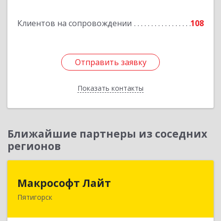
Подробнее
Клиентов на сопровождении
108
Отправить заявку
Отправить заявку
Показать контакты
Назад
Ближайшие партнеры из соседних
регионов
Макрософт Лайт
Макрософт Лайт
Пятигорск
357501, Ставропольский край, Пятигорск г,
Коста Хетагурова ул, дом № 4