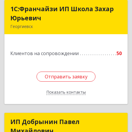
1С:Франчайзи ИП Школа Захар
1С:Франчайзи ИП Школа Захар
Юрьевич
Юрьевич
Георгиевск
357840, Ставропольский край, Георгиевский р-
н, Александрийская ст-ца, Курдюмовский пер,
дом № 10
Клиентов на сопровождении
50
Подробнее
Отправить заявку
Отправить заявку
Показать контакты
Назад
ИП Добрынин Павел
ИП Добрынин Павел
Михайлович
Михайлович