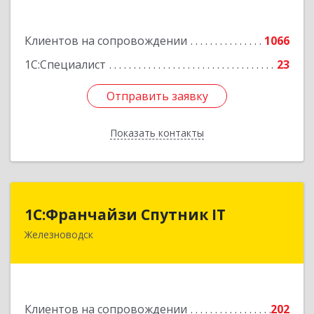
Подробнее
Клиентов на сопровождении
1066
1С:Специалист
23
Отправить заявку
Отправить заявку
Показать контакты
Назад
1С:Франчайзи Спутник IT
1С:Франчайзи Спутник IT
Железноводск
357430, Ставропольский край, город-курорт
Железноводск, Иноземцево п, Свободы ул, дом
№ 136
Подробнее
Клиентов на сопровождении
202