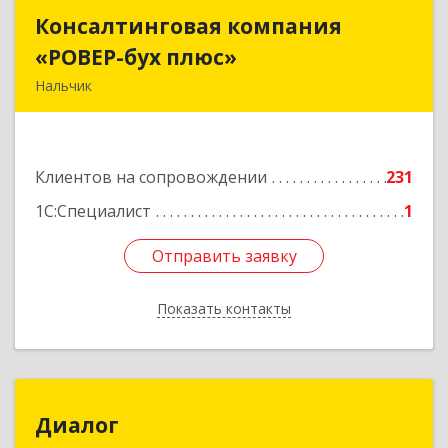
Консалтинговая компания
Консалтинговая компания
«РОВЕР-бух плюс»
«РОВЕР-бух плюс»
Нальчик
360004, Кабардино-Балкарская Респ, Нальчик г,
Кирова ул, дом № 233
Клиентов на сопровождении
231
Подробнее
1С:Специалист
1
Отправить заявку
Отправить заявку
Показать контакты
Назад
Диалог
Диалог