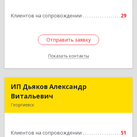
Подробнее
Клиентов на сопровождении
29
Отправить заявку
Отправить заявку
Показать контакты
Назад
ИП Дьяков Александр
ИП Дьяков Александр
Витальевич
Витальевич
Георгиевск
Подробнее
Клиентов на сопровождении
51