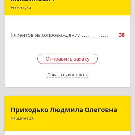
Ессентуки
Подробнее
Клиентов на сопровождении
38
Отправить заявку
Отправить заявку
Показать контакты
Назад
Приходько Людмила Олеговна
Приходько Людмила Олеговна
Лермонтов
357341, Лермонтов г, П.Лумумбы ул, дом №
43/2, кв.44