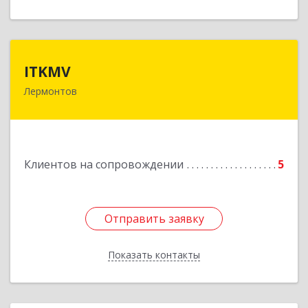
ITKMV
ITKMV
Лермонтов
Подробнее
Клиентов на сопровождении
5
Отправить заявку
Отправить заявку
Показать контакты
Назад