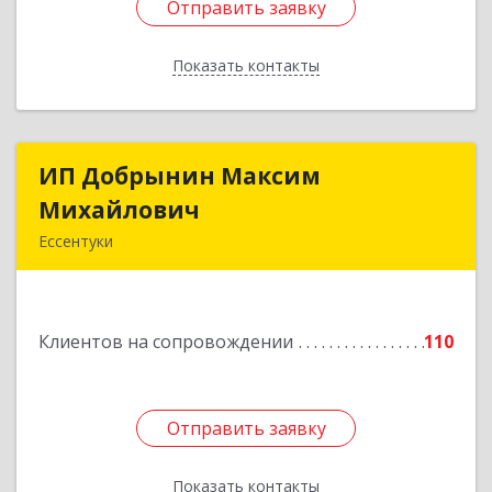
Отправить заявку
Отправить заявку
Показать контакты
Назад
ИП Добрынин Максим
ИП Добрынин Максим
Михайлович
Михайлович
Ессентуки
357601, Ставропольский край, Ессентуки,
Спасателей, дом № 5, кв.43
Клиентов на сопровождении
110
Подробнее
Отправить заявку
Отправить заявку
Показать контакты
Назад