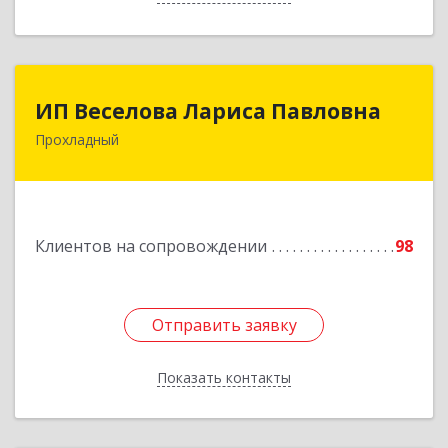
ИП Веселова Лариса Павловна
ИП Веселова Лариса Павловна
Прохладный
361045, Кабардино-Балкарская Респ,
Прохладный г, Добровольская ул, дом № 31
Подробнее
Клиентов на сопровождении
98
Отправить заявку
Отправить заявку
Показать контакты
Назад