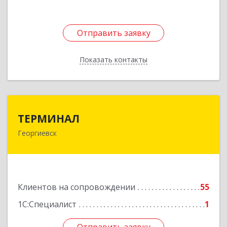
Отправить заявку
Отправить заявку
Показать контакты
Назад
ТЕРМИНАЛ
ТЕРМИНАЛ
Георгиевск
357820, Ставропольский край, Георгиевск г,
Калинина ул, дом № 109
Подробнее
Клиентов на сопровождении
55
1С:Специалист
1