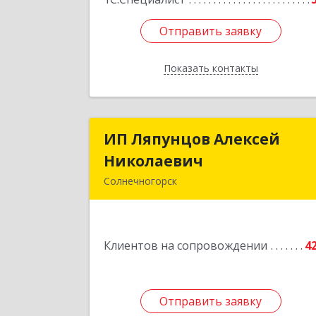
Отправить заявку
Отправить заявку
Показать контакты
Назад
ИП Ляпунцов Алексей
ИП Ляпунцов Алексе
Николаевич
Николаеви
Солнечногорск
Подробне
Клиентов на сопровождении
4
Отправить заявку
Отправить заявку