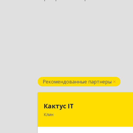
Рекомендованные партнеры
Кактус I
Кактус IT
Клин
141607, Московская обл, г.о.Клин
Клин г, Дзержинского ул, дом № 22
пом.1