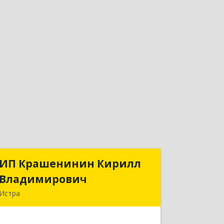
ИП Крашенинин Кирилл
ИП Крашенинин Кирилл
Владимирович
Владимирович
Истра
143500, Московская обл, Истра г, 9
Гвардейской Дивизии ул, дом № 62,