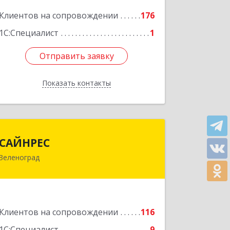
корпус В, кв.68
Клиентов на сопровождении
176
Подробнее
1С:Специалист
1
Отправить заявку
Отправить заявку
Показать контакты
Назад
САЙНРЕС
САЙНРЕС
Зеленоград
124365, Москва г, Зеленоград г,
корпус 2307А, кв.37
Подробнее
Клиентов на сопровождении
116
1С:Специалист
9