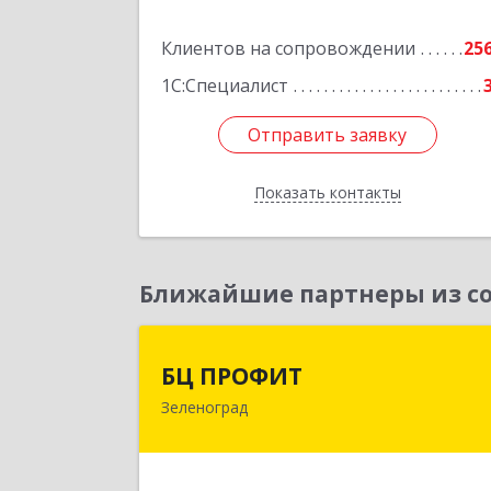
Подробне
Клиентов на сопровождении
25
1С:Специалист
Отправить заявку
Отправить заявку
Показать контакты
Назад
Ближайшие партнеры из со
БЦ ПРОФИ
БЦ ПРОФИТ
Зеленоград
124482, Москва г, Зеленоград г
корпус 340, этаж 1, пом.Х, ком.1-