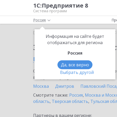
1С:Предприятие 8
Система программ
Россия
Пр
Главная
Сервисы ИТС
1С-Администратор
1С
Информация на сайте будет
отображаться для региона
Заказать 1С-Админис
Россия
в Клину
Да, все верно
Ознакомьтесь с информационными карт
Выбрать другой
внедрение продукта.
Москва
Дмитров
Павловский Поса
Смотрите также:
Россия
,
Москва и Моск
область
,
Тверская область
,
Тульская об
Партнеры в вашем регионе: