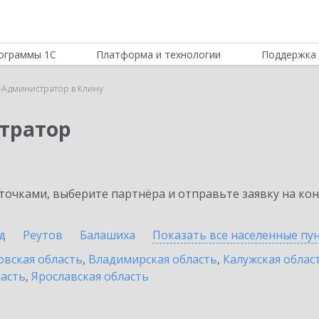
ограммы 1С
Платформа и технологии
Поддержка 
-Администратор в Клину
тратор
очками, выберите партнёра и отправьте заявку на ко
д
Реутов
Балашиха
Показать все населенные
пу
овская область
,
Владимирская область
,
Калужская облас
ласть
,
Ярославская область