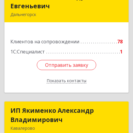
Евгеньевич
Евгеньевич
Дальнегорск
692446, Приморский край, Дальнегорск г,
Инженерная ул, дом № 28, кв.1
Клиентов на сопровождении
78
Подробнее
1С:Специалист
1
Отправить заявку
Отправить заявку
Показать контакты
Назад
ИП Якименко Александр
ИП Якименко Александр
Владимирович
Владимирович
Кавалерово