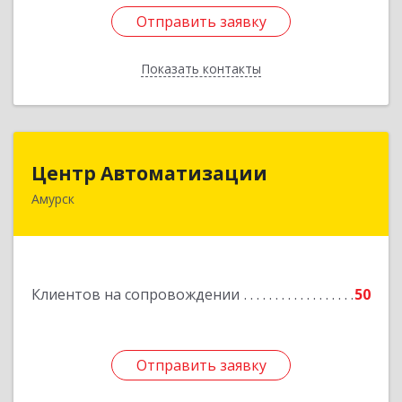
Отправить заявку
Отправить заявку
Показать контакты
Назад
Центр Автоматизации
Центр Автоматизации
Амурск
682640, Хабаровский край, Амурск г, Мира пр-
кт, дом № 55, оф.2
Подробнее
Клиентов на сопровождении
50
Отправить заявку
Отправить заявку