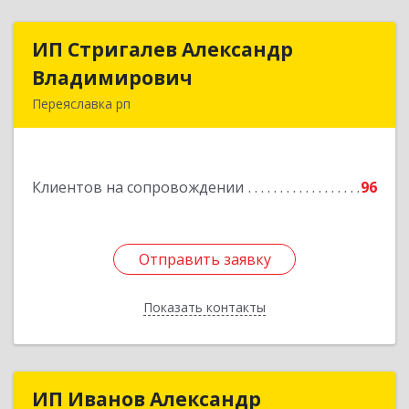
ИП Стригалев Александр
ИП Стригалев Александр
Владимирович
Владимирович
Переяславка рп
682910, Хабаровский край, Имени Лазо р-н,
Переяславка рп, Ленина ул, дом № 30, оф.1
Клиентов на сопровождении
96
Подробнее
Отправить заявку
Отправить заявку
Показать контакты
Назад
ИП Иванов Александр
ИП Иванов Александр