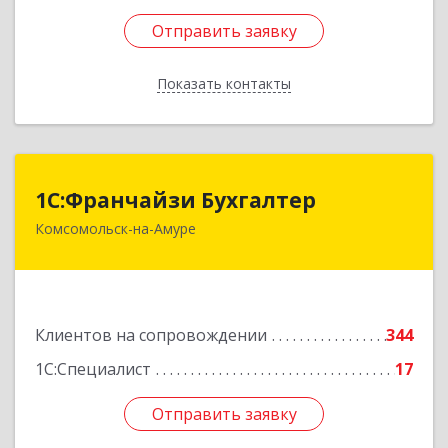
Отправить заявку
Отправить заявку
Показать контакты
Назад
1С:Франчайзи Бухгалтер
1С:Франчайзи Бухгалтер
Комсомольск-на-Амуре
681000, Хабаровский край, Комсомольск-на-
Амуре г, Красногвардейская ул, дом № 14,
оф.202
Подробнее
Клиентов на сопровождении
344
1С:Специалист
17
Отправить заявку
Отправить заявку