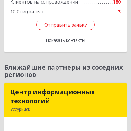
Клиентов на сопровождении
180
1С:Специалист
3
Отправить заявку
Отправить заявку
Показать контакты
Назад
Ближайшие партнеры из соседних
регионов
Центр информационных
Центр информационных
технологий
технологий
Уссурийск
692512, Приморский край, Уссурийск г,
Пушкина ул, дом № 1, пом.2