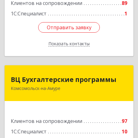
Клиентов на сопровождении
89
Подробнее
1С:Специалист
1
Отправить заявку
Отправить заявку
Показать контакты
Назад
ВЦ Бухгалтерские программы
ВЦ Бухгалтерские программы
Комсомольск-на-Амуре
681000, Хабаровский край, Комсомольск-на-
Амуре г, Сидоренко ул, дом № 1А
Подробнее
Клиентов на сопровождении
97
1С:Специалист
10