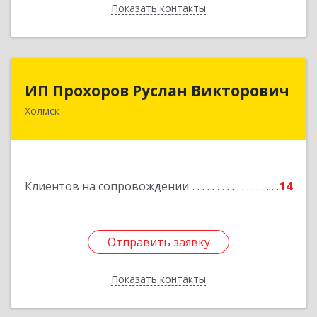
Показать контакты
Назад
ИП Прохоров Руслан Викторович
ИП Прохоров Руслан Викторович
Холмск
694620, Сахалинская обл, Холмский р-н, Холмск
г, Александра Матросова ул, дом № 6Б, кв.32
Подробнее
Клиентов на сопровождении
14
Отправить заявку
Отправить заявку
Показать контакты
Назад