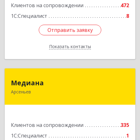
Клиентов на сопровождении
472
Подробнее
1С:Специалист
8
Отправить заявку
Отправить заявку
Показать контакты
Назад
Медиана
Медиана
Арсеньев
692330, Приморский край, Арсеньев г,
Ломоносова ул, дом № 24, кв.1
Подробнее
Клиентов на сопровождении
335
1С:Специалист
1