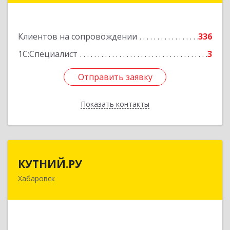
Подробнее
Клиентов на сопровождении
336
1С:Специалист
3
Отправить заявку
Отправить заявку
Показать контакты
Назад
КУТНИЙ.РУ
КУТНИЙ.РУ
Хабаровск
680007, Хабаровский край, Хабаровск г,
Шевчука ул, дом № 42, оф.505
Подробнее