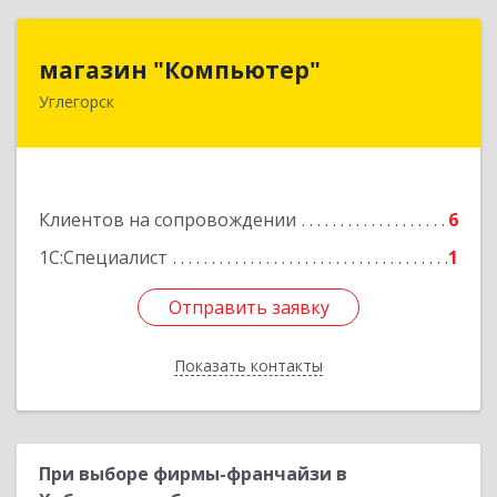
магазин "Компьютер"
магазин "Компьютер"
Углегорск
694920, Сахалинская обл, Углегорский р-н,
Углегорск г, Победы ул, дом № 169, оф.4
Подробнее
Клиентов на сопровождении
6
1С:Специалист
1
Отправить заявку
Отправить заявку
Показать контакты
Назад
При выборе фирмы-франчайзи в