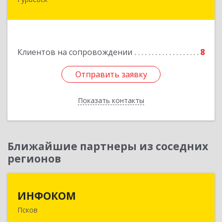
238300 Калининградская обл, Гурьевск г,
Советская ул, дом № 22, кв. № 26
Подробнее
Клиентов на сопровождении
8
Отправить заявку
Отправить заявку
Показать контакты
Назад
Ближайшие партнеры из соседних
регионов
ИНФОКОМ
ИНФОКОМ
Псков
180000, Псковская обл, Псков г, Советская ул,