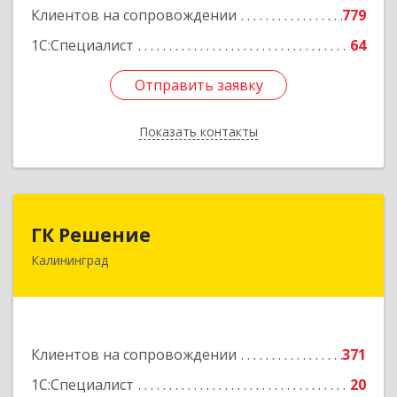
Клиентов на сопровождении
779
1С:Специалист
64
Отправить заявку
Отправить заявку
Показать контакты
Назад
ГК Решение
ГК Решение
Калининград
236038, Калининградская обл, Калининград г,
Липовая аллея ул, дом № 2
Подробнее
Клиентов на сопровождении
371
1С:Специалист
20