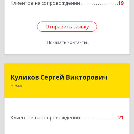
Клиентов на сопровождении
19
Отправить заявку
Отправить заявку
Показать контакты
Назад
Куликов Сергей Викторович
Куликов Сергей Викторович
Неман
238710, Калининградская обл, Неман г,
Красноармейская ул, дом № 8, кв.60
Подробнее
Клиентов на сопровождении
21