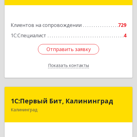
дом № 42г
Подробнее
Клиентов на сопровождении
729
1С:Специалист
4
Отправить заявку
Отправить заявку
Показать контакты
Назад
1С:Первый Бит, Калининград
1С:Первый Бит, Калининград
Калининград
236006, Калининградская обл, Калининград г,
Ленинский пр-кт, дом № 30
Подробнее