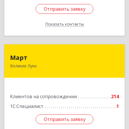
Отправить заявку
Отправить заявку
Показать контакты
Назад
Март
Март
Великие Луки
182113, Псковская обл, Великие Луки г,
Ботвина ул, дом № 17 А, пом.1003
Подробнее
Клиентов на сопровождении
214
1С:Специалист
1
Отправить заявку
Отправить заявку