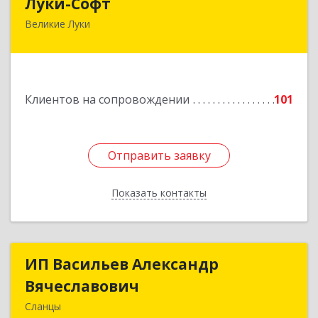
Луки-Софт
Великие Луки
182113, Псковская обл, Великие Луки г,
Октябрьский пр-кт, дом № 56А, оф.2
Подробнее
Клиентов на сопровождении
101
Отправить заявку
Отправить заявку
Показать контакты
Назад
ИП Васильев Александр
ИП Васильев Александр
Вячеславович
Вячеславович
Сланцы