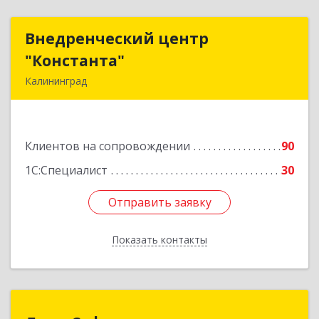
Внедренческий центр
Внедренческий центр
"Константа"
"Константа"
Калининград
236006, Калининградская обл, Калининград г,
К.Маркса ул, дом № 18, оф.701
Клиентов на сопровождении
90
Подробнее
1С:Специалист
30
Отправить заявку
Отправить заявку
Показать контакты
Назад
Луки-Софт