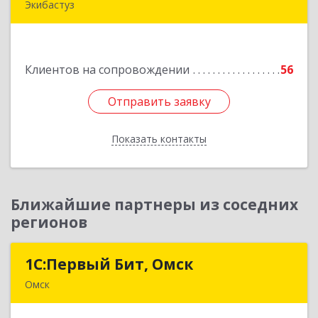
Экибастуз
КАЗАХСТАН, 141200, Павлодарская обл.,
Экибастуз г., Горняков, дом № 14, к.85
Клиентов на сопровождении
56
Подробнее
Отправить заявку
Отправить заявку
Показать контакты
Назад
Ближайшие партнеры из соседних
регионов
1С:Первый Бит, Омск
1С:Первый Бит, Омск
Омск
644099, Омская обл, Омск г, Гагарина ул, дом №
14, оф.208