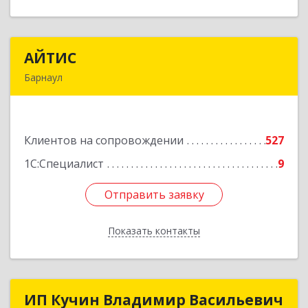
АЙТИС
АЙТИС
Барнаул
656067, Алтайский край, Барнаул г, Взлетная ул,
дом № 65
Клиентов на сопровождении
527
Подробнее
1С:Специалист
9
Отправить заявку
Отправить заявку
Показать контакты
Назад
ИП Кучин Владимир Васильевич
ИП Кучин Владимир Васильевич