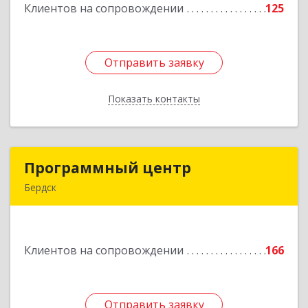
Клиентов на сопровождении
125
Подробнее
Отправить заявку
Отправить заявку
Показать контакты
Назад
Программный центр
Программный центр
Бердск
633004, Новосибирская обл, Бердск г,
Химзаводская ул, дом № 9/4
Клиентов на сопровождении
166
Подробнее
Отправить заявку
Отправить заявку