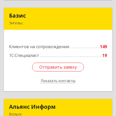
Базис
Базис
Энгельс
413100, Саратовская обл, м.р-н Энгельсский, г.п.
город Энгельс, Энгельс г, Тихая ул, дом № 55
Клиентов на сопровождении
149
Подробнее
1С:Специалист
19
Отправить заявку
Отправить заявку
Показать контакты
Назад
Альянс Информ
Альянс Информ
Вольск