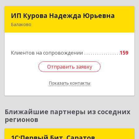
ИП Курова Надежда Юрьевна
ИП Курова Надежда Юрьевна
Балаково
413857, Саратовская обл, Балаково г,
Комсомольская ул, дом № 51, кв.81
Клиентов на сопровождении
159
Подробнее
Отправить заявку
Отправить заявку
Показать контакты
Назад
Ближайшие партнеры из соседних
регионов
1С:Первый Бит, Саратов
1С:Первый Бит, Саратов