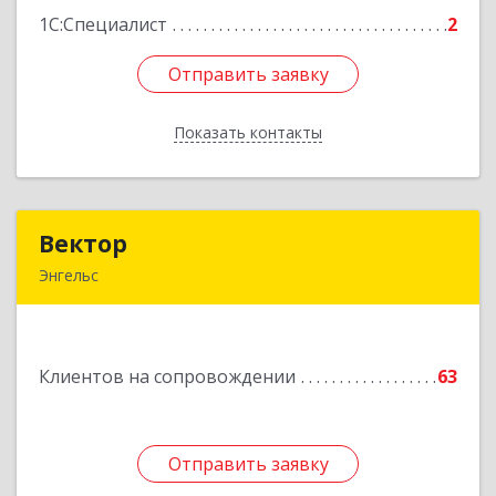
1С:Специалист
2
Отправить заявку
Отправить заявку
Показать контакты
Назад
Вектор
Вектор
Энгельс
413107, Саратовская обл, Энгельс г, Трудовая
ул, дом № 12/1, квартира №216
Клиентов на сопровождении
63
Подробнее
Отправить заявку
Отправить заявку