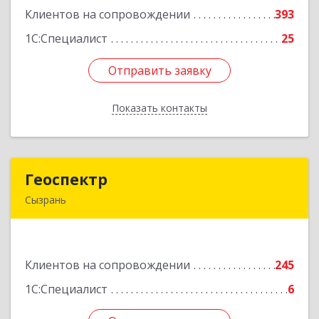
Клиентов на сопровождении
393
Подробнее
1С:Специалист
25
Отправить заявку
Отправить заявку
Показать контакты
Назад
Геоспектр
Геоспектр
Сызрань
446001, Самарская обл, Сызрань г, Кирова ул,
дом № 46
Клиентов на сопровождении
245
Подробнее
1С:Специалист
6