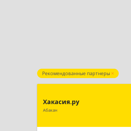
Рекомендованные партнеры
Хакасия.р
Хакасия.ру
655017, Хакасия Респ, Абакан г
Абакан
Вяткина ул, дом № 
Подробне