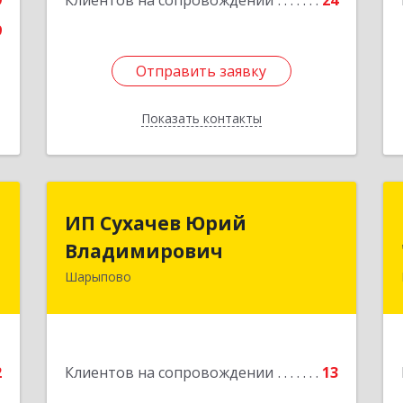
9
Клиентов на сопровождении
24
9
Отправить заявку
Отправить заявку
Показать контакты
Назад
т
ИП Сухачев Юрий
ИП Сухачев Юрий
Владимирович
Владимирович
о
1
Шарыпово
662313, Красноярский край,
Шарыпово г, Пионерный мкр, 27/2,
е
кв.203
Подробнее
2
Клиентов на сопровождении
13