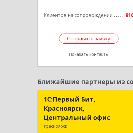
Клиентов на сопровождении
81
Отправить заявку
Отправить заявку
Показать контакты
Назад
Ближайшие партнеры из со
1С:Первый Бит,
1С:Первый Бит
Красноярск,
Красноярск
Центральный офис
Центральный офи
Красноярск
660017, Красноярский край