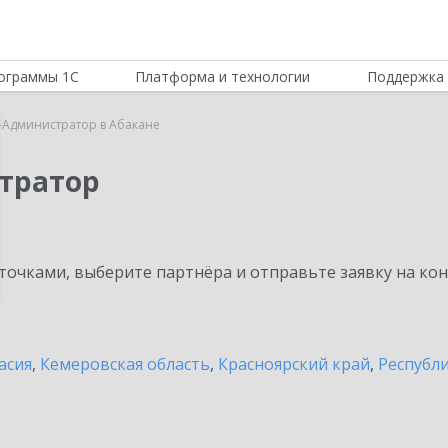
ограммы 1С
Платформа и технологии
Поддержка 
-Администратор в Абакане
тратор
очками, выберите партнёра и отправьте заявку на ко
асия
,
Кемеровская область
,
Красноярский край
,
Республ