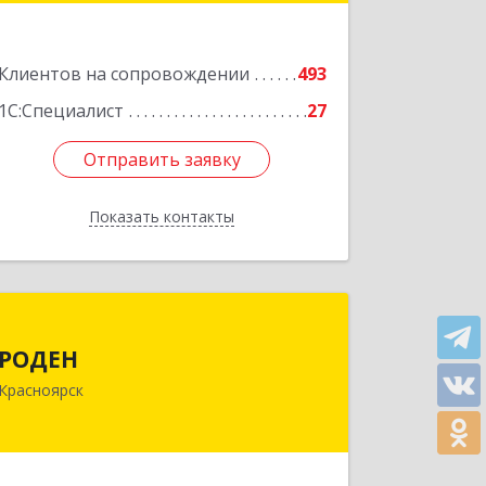
Подробнее
Клиентов на сопровождении
493
1С:Специалист
27
Отправить заявку
Отправить заявку
Показать контакты
Назад
РОДЕН
РОДЕН
660064, Красноярский край,
Красноярск
Красноярск г, им Академика
Вавилова ул, дом № 1, оф.2-23
Подробнее