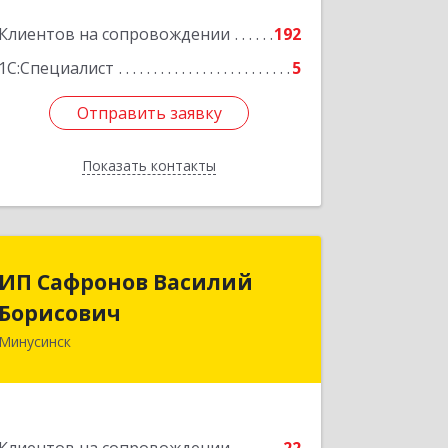
Клиентов на сопровождении
192
1С:Специалист
5
Отправить заявку
Отправить заявку
Показать контакты
Назад
ИП Сафронов Василий
ИП Сафронов Василий
Борисович
Борисович
Минусинск
662608, Красноярский край,
Минусинск г, Пушкина ул, дом № 8,
кв.2
Подробнее