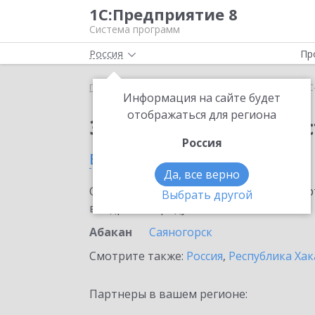
1С:Предприятие 8
Система программ
Россия
Пр
Главная
Сервисы ИТС
1С-Администратор
1С
Информация на сайте будет
отображаться для региона
Заказать 1С-Админис
Россия
в Абакане
Да, все верно
Ознакомьтесь с информационными карт
Выбрать другой
внедрение продукта.
Абакан
Саяногорск
Смотрите также:
Россия
,
Республика Хак
Партнеры в вашем регионе: