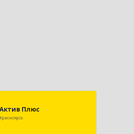
Актив Плюс
Актив Плюс
660017, Красноярский край,
Красноярск
Красноярск г, Обороны ул, дом № 3,
оф.220