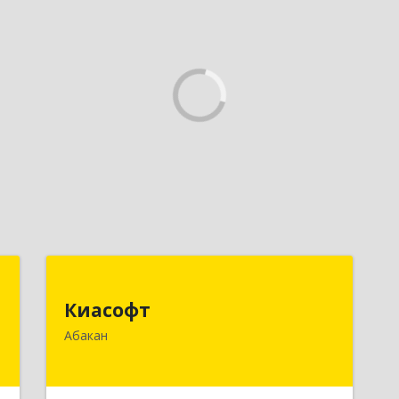
у
Киасофт
Киасофт
,
655017, Хакасия Респ, Абакан г, Ивана
Абакан
9
Ярыгина ул, дом № 34, оф.5
е
Подробнее