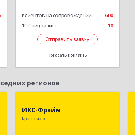
6
Клиентов на сопровождении
600
1С:Специалист
10
Отправить заявку
Отправить заявку
Показать контакты
Назад
седних регионов
,
ИКС-Фрэйм
,
ИКС-Фрэйм
660077, Красноярский край,
с
Красноярск
Красноярск г, Батурина ул, дом № 32,
пом.4
,