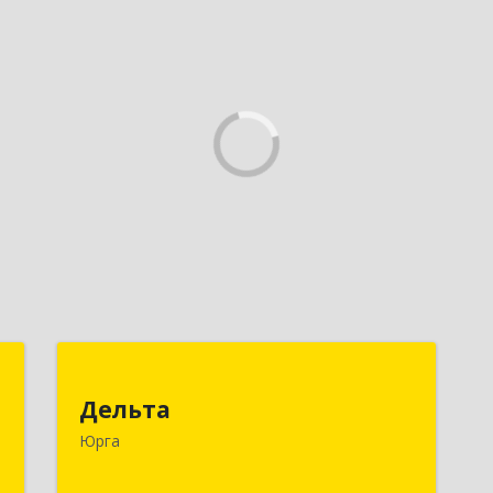
с
Дельта
Дельта
,
652050, Кемеровская область -
Юрга
1
Кузбасс обл, Юрга г, Ленинградская
ул, дом № 52, оф.32