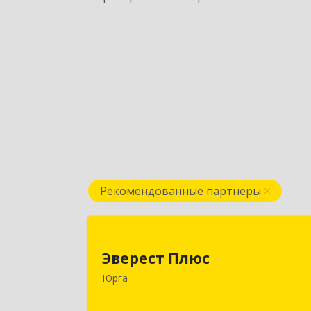
Рекомендованные партнеры
Эверест Плю
Эверест Плюс
652055, Кемеровская обл, Юрга г
Юрга
Московская ул, дом № 9, оф.