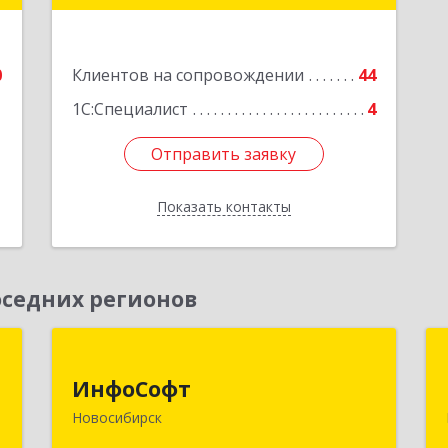
е
Подробнее
0
Клиентов на сопровождении
44
1
1С:Специалист
4
Отправить заявку
Отправить заявку
Показать контакты
Назад
седних регионов
к
ИнфоСофт
ИнфоСофт
,
630091, Новосибирская обл,
Новосибирск
№
Новосибирск г, Крылова ул, дом № 31