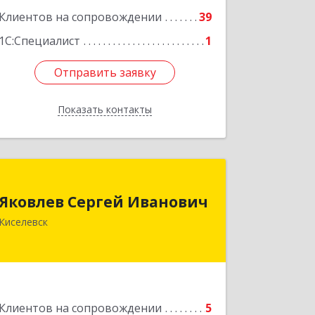
Клиентов на сопровождении
39
1С:Специалист
1
Отправить заявку
Отправить заявку
Показать контакты
Назад
Яковлев Сергей Иванович
Яковлев Сергей Иванович
650002, Кемеровская обл, г.Кемерово,
Киселевск
пр-т Шахтеров, дом № 90, кв.104
Подробнее
Клиентов на сопровождении
5