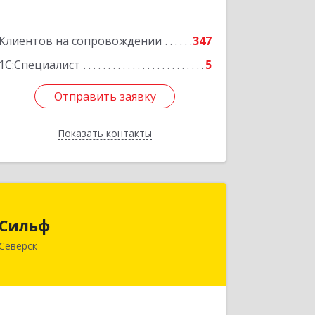
Подробнее
Клиентов на сопровождении
347
1С:Специалист
5
Отправить заявку
Отправить заявку
Показать контакты
Назад
Сильф
Сильф
636000, Томская обл, Северск г,
Северск
Спортивная ул, дом № 2, оф.1
Подробнее