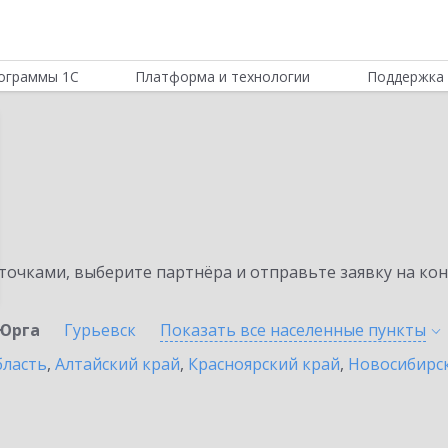
ограммы 1С
Платформа и технологии
Поддержка 
очками, выберите партнёра и отправьте заявку на ко
Юрга
Гурьевск
Показать все населенные
пункты
бласть
,
Алтайский край
,
Красноярский край
,
Новосибирск