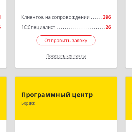
Кузбасс обл, г.о. Кемеровский,
Кемерово г, Мичурина ул, дом № 13А,
4
Клиентов на сопровождении
этаж 3, пом.2, оф.301
396
6
1С:Специалист
26
Подробнее
Отправить заявку
Отправить заявку
Показать контакты
Назад
м
Программный центр
Программный центр
,
633004, Новосибирская обл, Бердск г,
Бердск
2
Химзаводская ул, дом № 9/4
е
Подробнее