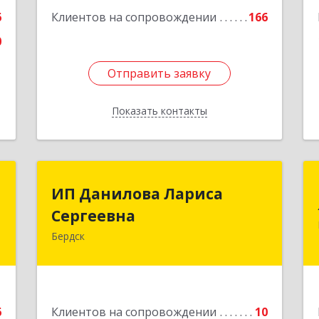
6
Клиентов на сопровождении
166
0
Отправить заявку
Отправить заявку
Показать контакты
Назад
о
ИП Данилова Лариса
ИП Данилова Лариса
Сергеевна
Сергеевна
,
9
Бердск
633004, Новосибирская обл, Бердск г,
Озерная ул, дом № 42, кв.40
е
Подробнее
6
Клиентов на сопровождении
10