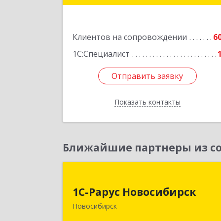
Подробне
Клиентов на сопровождении
6
1С:Специалист
Отправить заявку
Отправить заявку
Показать контакты
Назад
Ближайшие партнеры из со
1С-Рарус Новосибирс
1С-Рарус Новосибирск
630015, Новосибирская обл
Новосибирск
Новосибирск г, Планетная ул, дом 