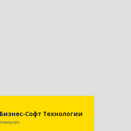
Бизнес-Софт Технологии
Бизнес-Софт Технологии
650992, Кемеровская область -
Кемерово
Кузбасс обл, Кемерово г, Советский