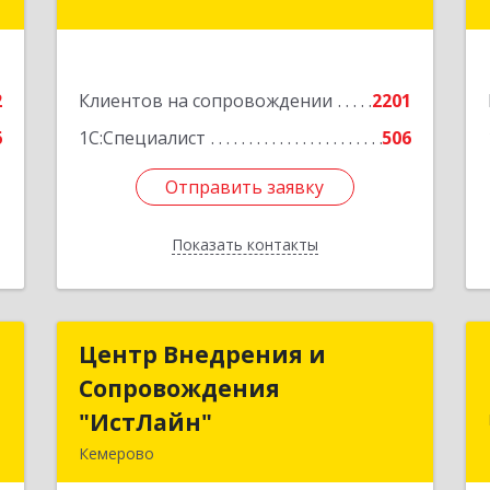
,
а
Подробнее
е
2
Клиентов на сопровождении
2201
6
1С:Специалист
506
Отправить заявку
Отправить заявку
Показать контакты
Назад
к
Центр Внедрения и
Центр Внедрения и
Сопровождения
Сопровождения
а
"ИстЛайн"
"ИстЛайн"
8
Кемерово
650000, Кемеровская область -
е