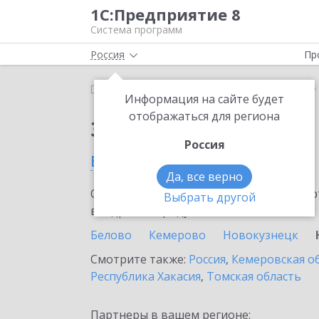
1С:Предприятие 8
Система программ
Россия
Пр
Главная
Сервисы ИТС
1C-UMI
1C-UMI в Юрге
Информация на сайте будет
отображаться для региона
Заказать 1C-UMI
Россия
в Юрге
Да, все верно
Ознакомьтесь с информационными карт
Выбрать другой
внедрение продукта.
Белово
Кемерово
Новокузнецк
Смотрите также:
Россия
,
Кемеровская о
Республика Хакасия
,
Томская область
Партнеры в вашем регионе: