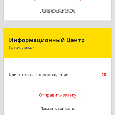
Показать контакты
Назад
Информационный Центр
Информационный Центр
Красноуфимск
623300, Свердловская обл, Красноуфимск г,
Мизерова ул, дом № 112А
Подробнее
Клиентов на сопровождении
28
Отправить заявку
Отправить заявку
Показать контакты
Назад