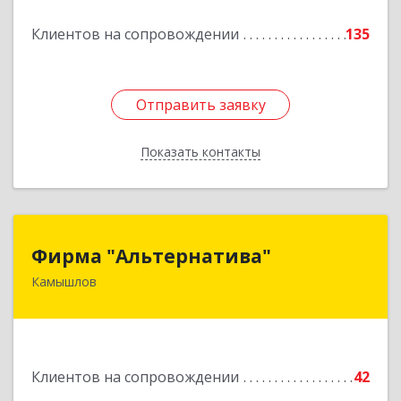
Подробнее
Клиентов на сопровождении
135
Отправить заявку
Отправить заявку
Показать контакты
Назад
Фирма "Альтернатива"
Фирма "Альтернатива"
Камышлов
624860, Свердловская обл, Камышлов г, Ленина
ул, дом № 30
Подробнее
Клиентов на сопровождении
42