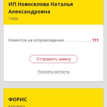
ИП Новоселова Наталья
ИП Новоселова Наталья
Александровна
Александровна
Тавда
623950, Свердловская обл, Тавда г, 9 Мая ул,
дом № 4
Клиентов на сопровождении
111
Подробнее
Отправить заявку
Отправить заявку
Показать контакты
Назад
ФОРИС
ФОРИС
Алапаевск