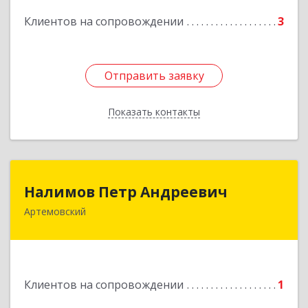
Подробнее
Клиентов на сопровождении
3
Отправить заявку
Отправить заявку
Показать контакты
Назад
Налимов Петр Андреевич
Налимов Петр Андреевич
Артемовский
623780, Свердловская обл, Артемовский г,
Добролюбова ул, дом № 25
Подробнее
Клиентов на сопровождении
1