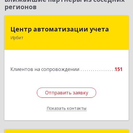
регионов
Центр автоматизации учета
Центр автоматизации учета
Ирбит
623854, Свердловская обл, Ирбит г, Маршала
Жукова ул, дом № 3, кв.28
Подробнее
Клиентов на сопровождении
151
Отправить заявку
Отправить заявку
Показать контакты
Назад