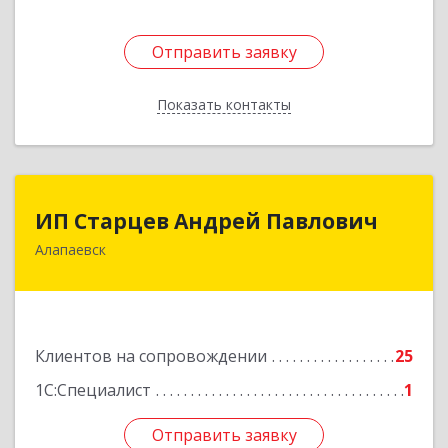
Отправить заявку
Отправить заявку
Показать контакты
Назад
ИП Старцев Андрей Павлович
ИП Старцев Андрей Павлович
Алапаевск
624601, Свердловская обл, Алапаевск г,
Братьев Смольниковых ул, дом № 38, кв.16
Подробнее
Клиентов на сопровождении
25
1С:Специалист
1
Отправить заявку
Отправить заявку