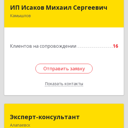
ИП Исаков Михаил Сергеевич
ИП Исаков Михаил Сергеевич
Камышлов
624860, Свердловская обл, Камышлов г, Ленина
ул, дом № 20
Подробнее
Клиентов на сопровождении
16
Отправить заявку
Отправить заявку
Показать контакты
Назад
Эксперт-консультант
Эксперт-консультант
Алапаевск
624600, Свердловская обл, Алапаевск г,