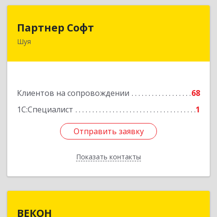
Партнер Софт
Партнер Софт
Шуя
155900, Ивановская обл, Шуйский р-н, Шуя г,
Васильевская ул, дом № 6, оф.2
Подробнее
Клиентов на сопровождении
68
1С:Специалист
1
Отправить заявку
Отправить заявку
Показать контакты
Назад
ВЕКОН
ВЕКОН