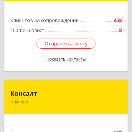
оф.1001
Подробнее
Клиентов на сопровождении
458
1С:Специалист
8
Отправить заявку
Отправить заявку
Показать контакты
Назад
Консалт
Консалт
Иваново
153000, Ивановская обл, Иваново г, Жарова ул,
дом № 3, оф.7001
Подробнее