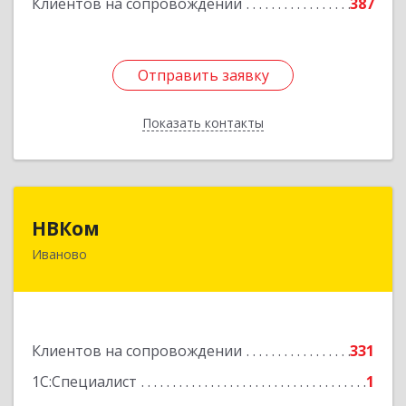
Клиентов на сопровождении
387
Отправить заявку
Отправить заявку
Показать контакты
Назад
НВКом
НВКом
Иваново
153000, Ивановская обл, Иваново г, Аптечный
пер, дом № 11, оф.8
Подробнее
Клиентов на сопровождении
331
1С:Специалист
1