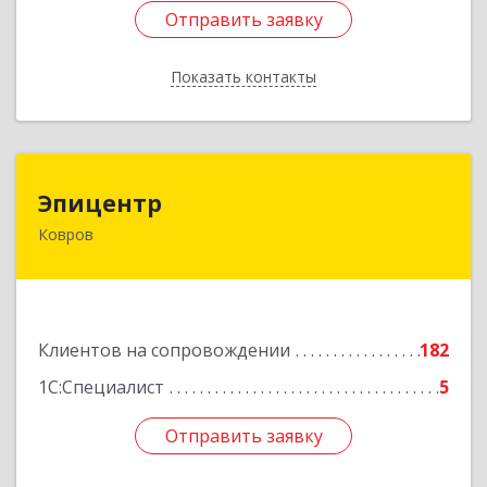
Отправить заявку
Отправить заявку
Показать контакты
Назад
Эпицентр
Эпицентр
Ковров
601900, Владимирская обл, Ковров г, Барсукова
ул, дом № 17
Подробнее
Клиентов на сопровождении
182
1С:Специалист
5
Отправить заявку
Отправить заявку