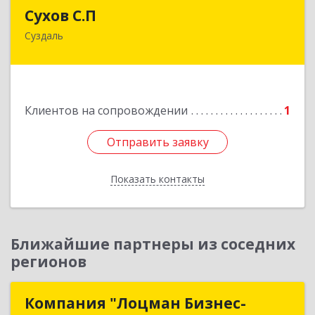
Сухов С.П
Сухов С.П
Суздаль
Подробнее
Клиентов на сопровождении
1
Отправить заявку
Отправить заявку
Показать контакты
Назад
Ближайшие партнеры из соседних
регионов
Компания "Лоцман Бизнес-
Компания "Лоцман Бизнес-