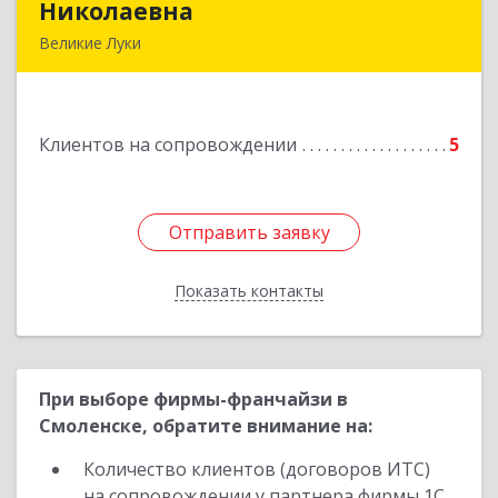
Николаевна
Николаевна
Великие Луки
Подробнее
Клиентов на сопровождении
5
Отправить заявку
Отправить заявку
Показать контакты
Назад
При выборе фирмы-франчайзи в
Смоленске, обратите внимание на:
Количество клиентов (договоров ИТС)
на сопровождении у партнера фирмы 1С.