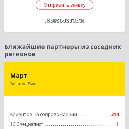
Отправить заявку
Отправить заявку
Показать контакты
Назад
Ближайшие партнеры из соседних
регионов
Март
Март
Великие Луки
182113, Псковская обл, Великие Луки г,
Ботвина ул, дом № 17 А, пом.1003
Подробнее
Клиентов на сопровождении
214
1С:Специалист
1