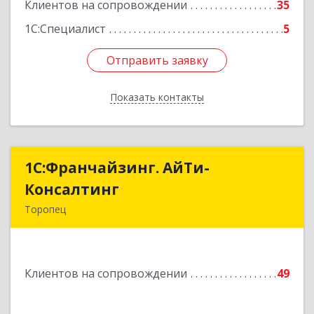
Подробнее
Клиентов на сопровождении
35
1С:Специалист
5
Отправить заявку
Отправить заявку
Показать контакты
Назад
1С:Франчайзинг. АйТи-
1С:Франчайзинг. АйТи-
Консалтинг
Консалтинг
Торопец
172840, Тверская обл, Торопец г, Гоголя ул,
дом № 13
Клиентов на сопровождении
49
Подробнее