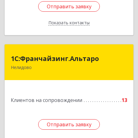
Отправить заявку
Отправить заявку
Показать контакты
Назад
1С:Франчайзинг.Альтаро
1С:Франчайзинг.Альтаро
Нелидово
172527, Тверская обл, Нелидово г, Матросова
ул, дом № 22, оф.1
Подробнее
Клиентов на сопровождении
13
Отправить заявку
Отправить заявку