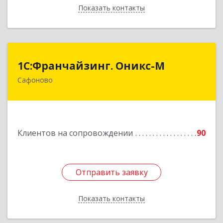
Показать контакты
Назад
1С:Франчайзинг. Оникс-М
1С:Франчайзинг. Оникс-М
Сафоново
215500, Смоленская обл, Сафоновский р-н,
Сафоново г, Революционная ул, дом № 9а
Подробнее
Клиентов на сопровождении
90
Отправить заявку
Отправить заявку
Показать контакты
Назад