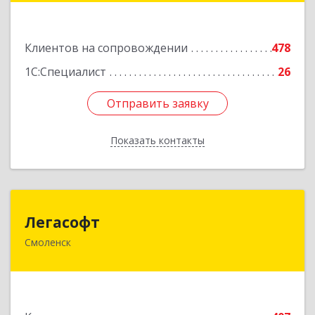
Подробнее
Клиентов на сопровождении
478
1С:Специалист
26
Отправить заявку
Отправить заявку
Показать контакты
Назад
Легасофт
Легасофт
Смоленск
214018, Смоленская обл, Смоленск г, Ново-
Рославльская ул, дом № 13
Подробнее