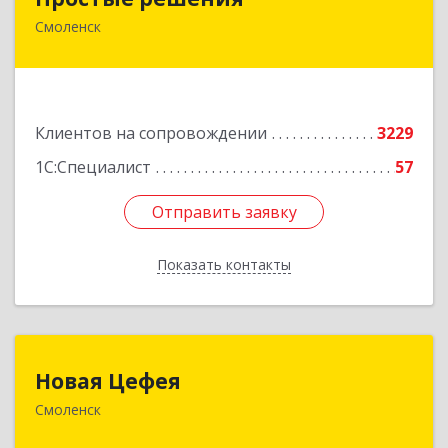
Смоленск
214015, Смоленская обл, Смоленск г, Большая
Краснофлотская ул, дом № 17
Подробнее
Клиентов на сопровождении
3229
1С:Специалист
57
Отправить заявку
Отправить заявку
Показать контакты
Назад
Новая Цефея
Новая Цефея
Смоленск
214018, Смоленская обл, Смоленск г, Раевского
ул, дом № 10