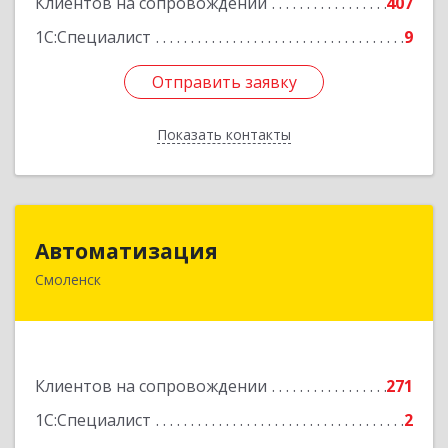
Клиентов на сопровождении
407
1С:Специалист
9
Отправить заявку
Отправить заявку
Показать контакты
Назад
Автоматизация
Автоматизация
Смоленск
214019, Смоленская обл, Смоленск г, Марии
Октябрьской ул, дом № 16, оф.107
Подробнее
Клиентов на сопровождении
271
1С:Специалист
2