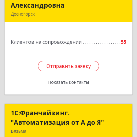
Александровна
Александровна
Десногорск
216400, Смоленская обл, Десногорск г, 4-й мкр,
дом № 7, кв.11
Клиентов на сопровождении
55
Подробнее
Отправить заявку
Отправить заявку
Показать контакты
Назад
1С:Франчайзинг.
1С:Франчайзинг.
"Автоматизация от А до Я"
"Автоматизация от А до Я"
Вязьма