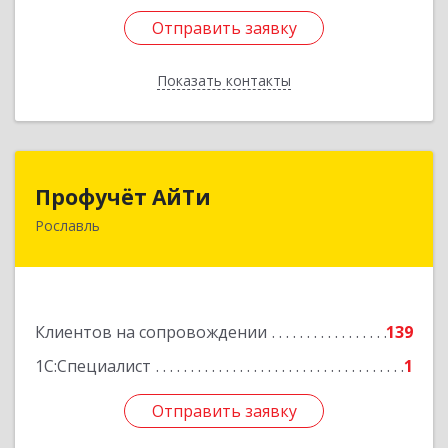
Отправить заявку
Отправить заявку
Показать контакты
Назад
Профучёт АйТи
Профучёт АйТи
Рославль
216500, Смоленская обл, Рославльский р-н,
Рославль г, Урицкого ул, дом № 13, кв.4
Подробнее
Клиентов на сопровождении
139
1С:Специалист
1
Отправить заявку
Отправить заявку