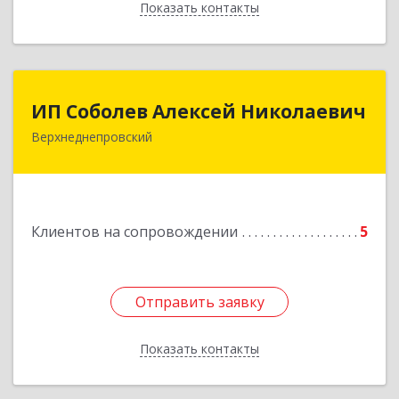
Показать контакты
Назад
ИП Соболев Алексей Николаевич
ИП Соболев Алексей Николаевич
Верхнеднепровский
Подробнее
Клиентов на сопровождении
5
Отправить заявку
Отправить заявку
Показать контакты
Назад