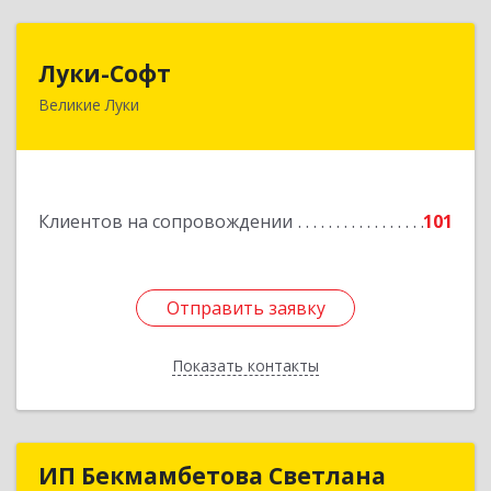
Луки-Софт
Луки-Софт
Великие Луки
182113, Псковская обл, Великие Луки г,
Октябрьский пр-кт, дом № 56А, оф.2
Подробнее
Клиентов на сопровождении
101
Отправить заявку
Отправить заявку
Показать контакты
Назад
ИП Бекмамбетова Светлана
ИП Бекмамбетова Светлана