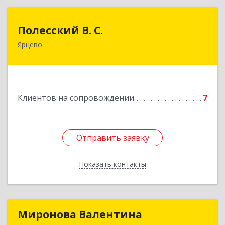
Полесский В. С.
Полесский В. С.
Ярцево
215800,Смоленская обл. г. Ярцево,
ул.Краснофлотская д.30
Подробнее
Клиентов на сопровождении
7
Отправить заявку
Отправить заявку
Показать контакты
Назад
Миронова Валентина
Миронова Валентина