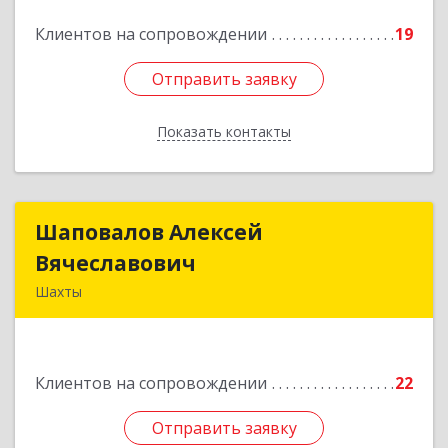
Подробнее
Клиентов на сопровождении
19
Отправить заявку
Отправить заявку
Показать контакты
Назад
Шаповалов Алексей
Шаповалов Алексей
Вячеславович
Вячеславович
Шахты
346510, Шахты г, Ленина ул, дом № 142
Подробнее
Клиентов на сопровождении
22
Отправить заявку
Отправить заявку