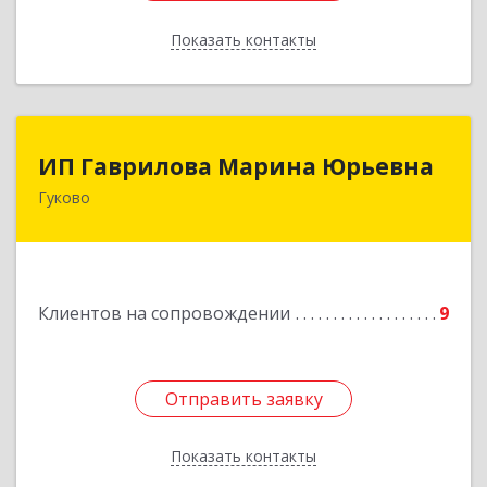
Показать контакты
Назад
ИП Гаврилова Марина Юрьевна
ИП Гаврилова Марина Юрьевна
Гуково
Подробнее
Клиентов на сопровождении
9
Отправить заявку
Отправить заявку
Показать контакты
Назад