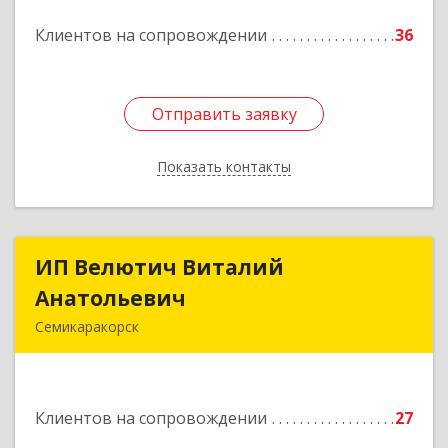
Подробнее
Клиентов на сопровождении
36
Отправить заявку
Отправить заявку
Показать контакты
Назад
ИП Велютич Виталий
ИП Велютич Виталий
Анатольевич
Анатольевич
Семикаракорск
346630, Ростовская обл, Семикаракорск г,
В.А.Закруткина пр-кт, дом № 35
Клиентов на сопровождении
27
Подробнее