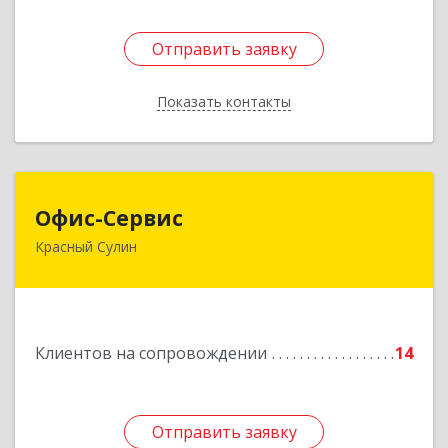
Отправить заявку
Отправить заявку
Показать контакты
Назад
Офис-Сервис
Офис-Сервис
Красный Сулин
346350, Ростовская обл, р-н Красносулинский,
Красный Сулин г, Заводская ул, дом № 1
Подробнее
Клиентов на сопровождении
14
Отправить заявку
Отправить заявку