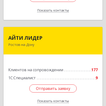
Показать контакты
Назад
АЙТИ ЛИДЕР
АЙТИ ЛИДЕР
Ростов-на-Дону
344065, Ростовская обл, Ростов-на-Дону г,
Беломорский пер, дом № 98, оф.206
Подробнее
Клиентов на сопровождении
177
1С:Специалист
9
Отправить заявку
Отправить заявку
Показать контакты
Назад