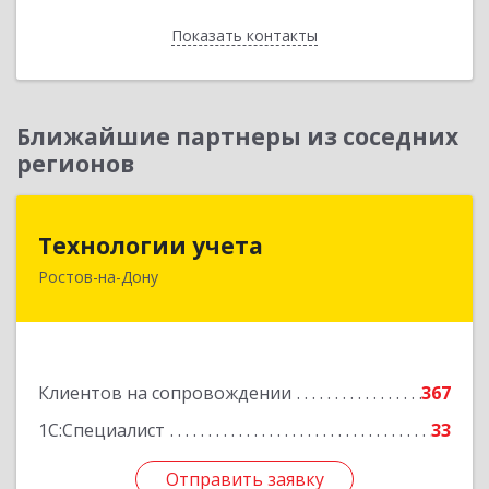
Показать контакты
Назад
Ближайшие партнеры из соседних
регионов
Технологии учета
Технологии учета
Ростов-на-Дону
344064, Ростовская обл, Ростов-на-Дону г,
Вавилова ул, дом № 68, оф.309
Подробнее
Клиентов на сопровождении
367
1С:Специалист
33
Отправить заявку
Отправить заявку