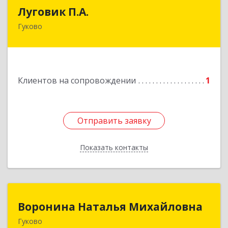
Луговик П.А.
Луговик П.А.
Гуково
Подробнее
Клиентов на сопровождении
1
Отправить заявку
Отправить заявку
Показать контакты
Назад
Воронина Наталья Михайловна
Воронина Наталья Михайловна
Гуково