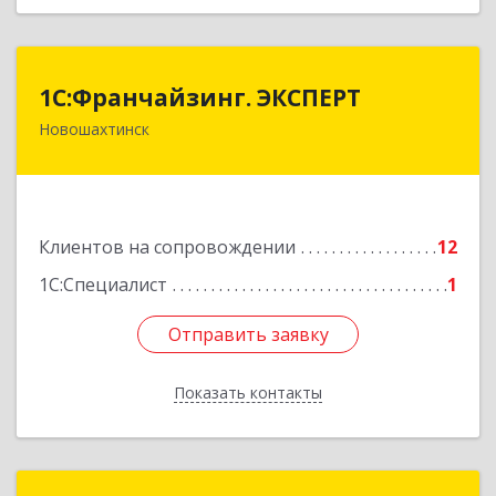
1С:Франчайзинг. ЭКСПЕРТ
1С:Франчайзинг. ЭКСПЕРТ
Новошахтинск
346901, Ростовская обл, Новошахтинск г,
Куйбышева ул, дом № 6, кв.2
Подробнее
Клиентов на сопровождении
12
1С:Специалист
1
Отправить заявку
Отправить заявку
Показать контакты
Назад