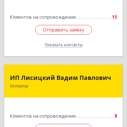
Подробнее
Клиентов на сопровождении
15
Отправить заявку
Отправить заявку
Показать контакты
Назад
ИП Лисицкий Вадим Павлович
ИП Лисицкий Вадим Павлович
Белорецк
453501, Башкортостан Респ, Белорецк г,
Кооперативная ул, дом № 4, корпус А, кв.32
Подробнее
Клиентов на сопровождении
8