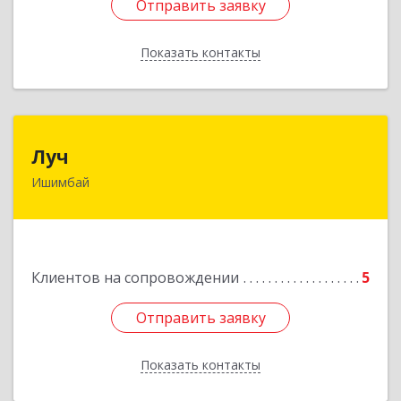
Отправить заявку
Отправить заявку
Показать контакты
Назад
Луч
Луч
Ишимбай
453215, Башкортостан Респ, Ишимбайский р-н,
Ишимбай г, Ленина пр-кт, дом № 29, кв.29
Подробнее
Клиентов на сопровождении
5
Отправить заявку
Отправить заявку
Показать контакты
Назад