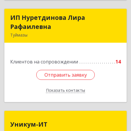
ИП Нуретдинова Лира
ИП Нуретдинова Лира
Рафаилевна
Рафаилевна
Туймазы
452755, Башкортостан Респ, Туймазинский р-н,
Туймазы г, Островского ул, дом № 9, оф.6
Клиентов на сопровождении
14
Подробнее
Отправить заявку
Отправить заявку
Показать контакты
Назад
Уникум-ИТ
Уникум-ИТ