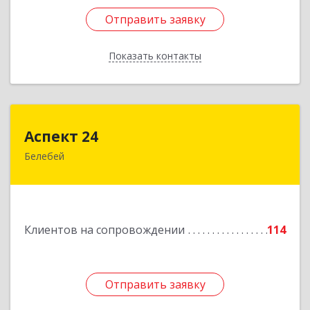
Отправить заявку
Отправить заявку
Показать контакты
Назад
Аспект 24
Аспект 24
Белебей
452000, Башкортостан Респ, Белебей г, им
В.И.Ленина ул, дом № 23/1
Подробнее
Клиентов на сопровождении
114
Отправить заявку
Отправить заявку