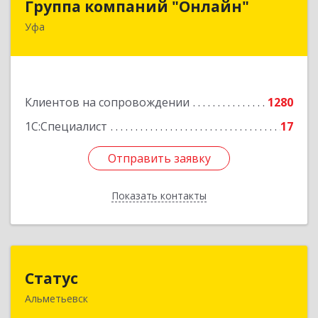
Группа компаний "Онлайн"
Уфа
450006, Башкортостан Респ, г.о. город Уфа, Уфа
г, Цюрупы ул, дом № 130, этаж 1
Подробнее
Клиентов на сопровождении
1280
1С:Специалист
17
Отправить заявку
Отправить заявку
Показать контакты
Назад
Статус
Статус
Альметьевск
423450, Татарстан Респ, Альметьевск г, Мира