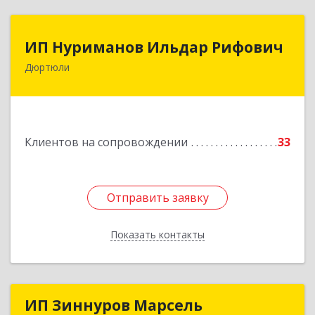
ИП Нуриманов Ильдар Рифович
ИП Нуриманов Ильдар Рифович
Дюртюли
452320, Башкортостан Респ, Дюртюли г,
Первомайская ул, 2а, кв.76
Подробнее
Клиентов на сопровождении
33
Отправить заявку
Отправить заявку
Показать контакты
Назад
ИП Зиннуров Марсель
ИП Зиннуров Марсель