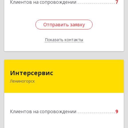
Клиентов на сопровождении
7
Отправить заявку
Отправить заявку
Показать контакты
Назад
Интерсервис
Интерсервис
Лениногорск
423250, Татарстан Респ, Лениногорск г,
Гагарина ул, дом № 36
Подробнее
Клиентов на сопровождении
9