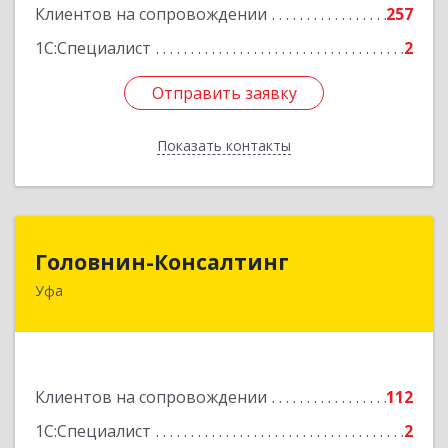
Клиентов на сопровождении
257
1С:Специалист
2
Отправить заявку
Отправить заявку
Показать контакты
Назад
Головнин-Консалтинг
Головнин-Консалтинг
Уфа
450006, Башкортостан Респ, Уфа г, Ленина ул,
дом № 148, оф.204
Подробнее
Клиентов на сопровождении
112
1С:Специалист
2