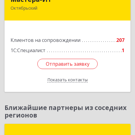
Октябрьский
452607, Башкортостан Респ, Октябрьский г,
Комсомольская ул, дом № 20, оф."МИТ"
Подробнее
Клиентов на сопровождении
207
1С:Специалист
1
Отправить заявку
Отправить заявку
Показать контакты
Назад
Ближайшие партнеры из соседних
регионов
Группа компаний "Онлайн"