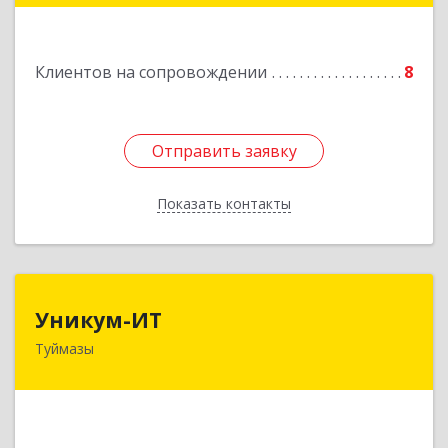
Подробнее
Клиентов на сопровождении
8
Отправить заявку
Отправить заявку
Показать контакты
Назад
Уникум-ИТ
Уникум-ИТ
Туймазы
452757, Башкортостан Респ, Туймазинский р-н,
Туймазы г, Заводской пер, дом № 2, корпус Б
Подробнее