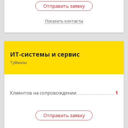
Отправить заявку
Отправить заявку
Показать контакты
Назад
ИТ-системы и сервис
ИТ-системы и сервис
Туймазы
452 750, 452750, Башкортостан Респ,
Туймазинский р-н, Туймазы г, Заводская ул,
дом № 11
Подробнее
Клиентов на сопровождении
1
Отправить заявку
Отправить заявку