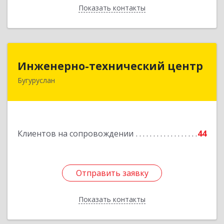
Показать контакты
Назад
Инженерно-технический центр
Инженерно-технический центр
Бугуруслан
461633, Оренбургская обл, Бугуруслан г,
Больничный пер, дом № 8
Подробнее
Клиентов на сопровождении
44
Отправить заявку
Отправить заявку
Показать контакты
Назад