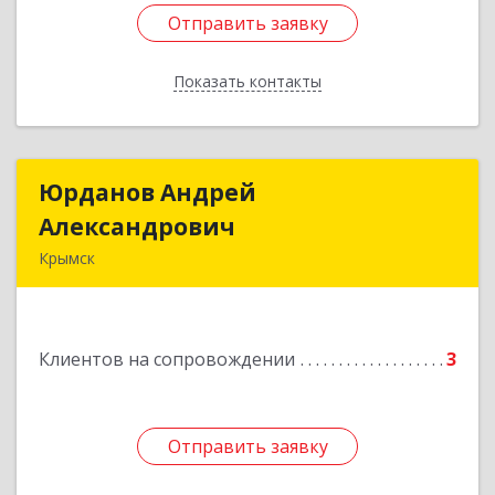
Отправить заявку
Отправить заявку
Показать контакты
Назад
Юрданов Андрей
Юрданов Андрей
Александрович
Александрович
Крымск
353384 Краснодарский край г. Крымск ул.
Юбилейная 8
Клиентов на сопровождении
3
Подробнее
Отправить заявку
Отправить заявку