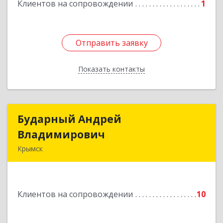
Подробнее
Клиентов на сопровождении
1
Отправить заявку
Отправить заявку
Показать контакты
Назад
Бударный Андрей
Бударный Андрей
Владимирович
Владимирович
Крымск
353389, Краснодарский край, Крымск г,
Революционная ул, дом № 47
Клиентов на сопровождении
10
Подробнее