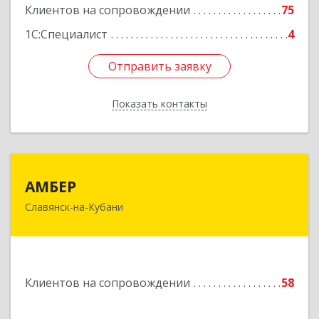
Клиентов на сопровождении
75
1С:Специалист
4
Отправить заявку
Отправить заявку
Показать контакты
Назад
АМБЕР
АМБЕР
Славянск-на-Кубани
353562, Краснодарский край, Славянский р-н,
Славянск-на-Кубани г, Крупской ул, дом № 12
Подробнее
Клиентов на сопровождении
58