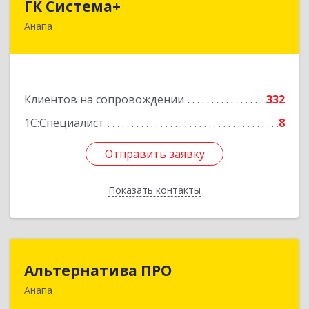
ГК Система+
Анапа
353450, Краснодарский край, Анапский р-н,
Анапа г, Лермонтова ул, дом № 116, корпус Г,
оф.7
Подробнее
Клиентов на сопровождении
332
1С:Специалист
8
Отправить заявку
Отправить заявку
Показать контакты
Назад
Альтернатива ПРО
Альтернатива ПРО
Анапа
353450, Краснодарский край, Анапский р-н,