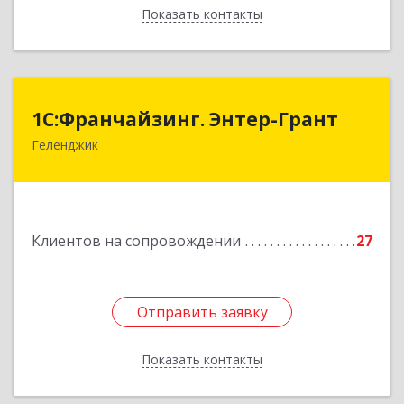
Показать контакты
Назад
1С:Франчайзинг. Энтер-Грант
1С:Франчайзинг. Энтер-Грант
Геленджик
353467, Краснодарский край, Геленджик г,
Дачная ул, дом № 17
Подробнее
Клиентов на сопровождении
27
Отправить заявку
Отправить заявку
Показать контакты
Назад