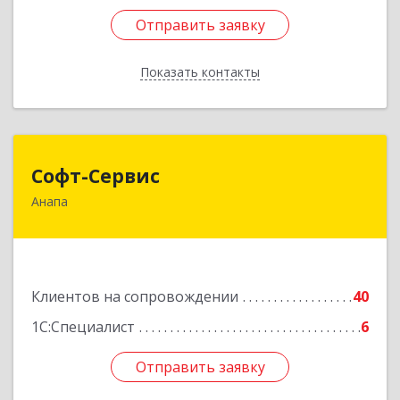
Отправить заявку
Отправить заявку
Показать контакты
Назад
Софт-Сервис
Софт-Сервис
Анапа
353440, Краснодарский край, Анапский р-н,
Анапа г, Владимирская ул, дом № 140, кв.93
Подробнее
Клиентов на сопровождении
40
1С:Специалист
6
Отправить заявку
Отправить заявку