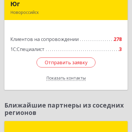
Юг
Юг
Новороссийск
353907, Краснодарский край, Новороссийск г,
Видова ул, дом № 65, оф.2
Клиентов на сопровождении
278
Подробнее
1С:Специалист
3
Отправить заявку
Отправить заявку
Показать контакты
Назад
Ближайшие партнеры из соседних
регионов
ГК Система+