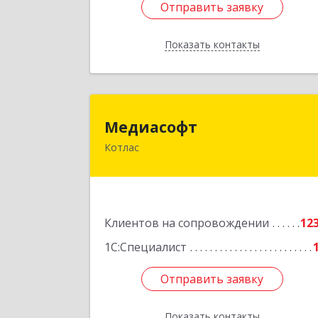
Отправить заявку
Отправить заявку
Показать контакты
Назад
Медиасоф
Медиасофт
Котлас
165300, Архангельская обл, Котлас г
Маяковского ул, дом № 
Подробне
Клиентов на сопровождении
12
1С:Специалист
Отправить заявку
Отправить заявку
Показать контакты
Назад