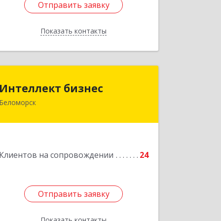
Отправить заявку
Отправить заявку
Показать контакты
Назад
Интеллект бизнес
Интеллект бизнес
Беломорск
г. Беломорск, Портовое шоссе, д.1
Подробнее
Клиентов на сопровождении
24
Отправить заявку
Отправить заявку
Показать контакты
Назад