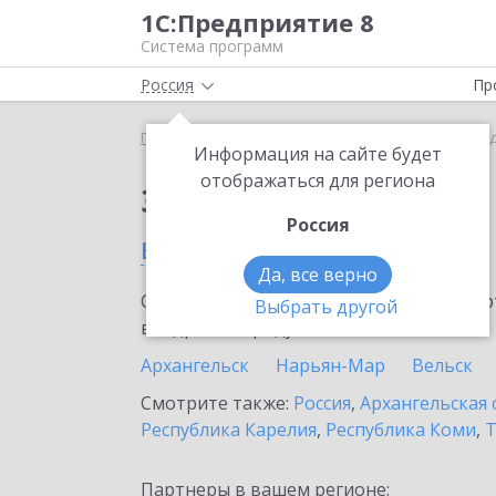
1С:Предприятие 8
Система программ
Россия
Пр
Главная
Сервисы ИТС
1C-UMI
1C-UMI в Ново
Информация на сайте будет
отображаться для региона
Заказать 1C-UMI
Россия
в Новодвинске
Да, все верно
Ознакомьтесь с информационными карт
Выбрать другой
внедрение продукта.
Архангельск
Нарьян-Мар
Вельск
Смотрите также:
Россия
,
Архангельская 
Республика Карелия
,
Республика Коми
,
Т
Партнеры в вашем регионе: