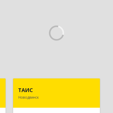
»
ТАИС
ТАИС
Новодвинск
,
164902, Архангельская обл,
м
Новодвинск г, Димитрова ул, дом №
1
4а