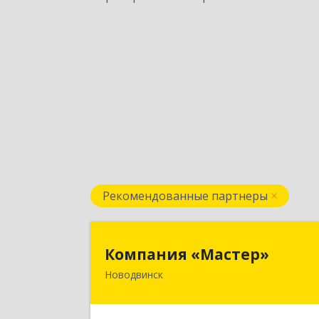
Рекомендованные партнеры
Компания «Мастер
Компания «Мастер»
Новодвинск
164902, Архангельская обл
Новодвинск г, Космонавтов ул, до
№ 6, пом.