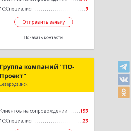
1С:Специалист
9
Отправить заявку
Отправить заявку
Показать контакты
Назад
Группа компаний "ПО-
Группа компаний "ПО-
Проект"
Проект"
Северодвинск
164500, Архангельская обл,
Северодвинск г, Бойчука ул, дом № 3,
оф.401
Клиентов на сопровождении
193
Подробнее
1С:Специалист
23