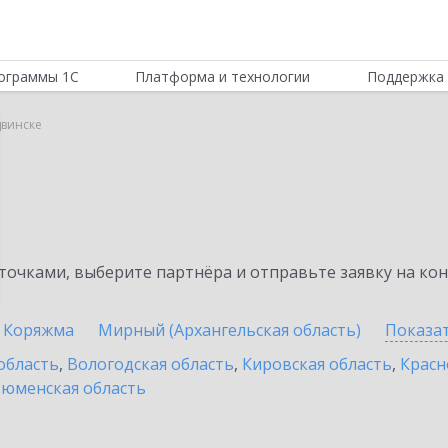
ограммы 1С
Платформа и технологии
Поддержка 
двинске
очками, выберите партнёра и отправьте заявку на ко
Коряжма
Мирный (Архангельская область)
Показа
область
,
Вологодская область
,
Кировская область
,
Красн
юменская область