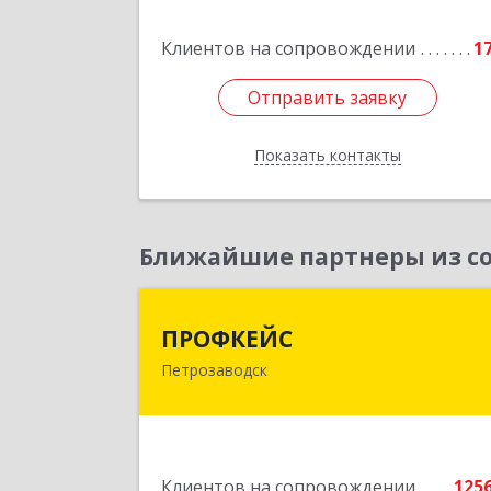
Подробне
Клиентов на сопровождении
1
Отправить заявку
Отправить заявку
Показать контакты
Назад
Ближайшие партнеры из со
ПРОФКЕЙ
ПРОФКЕЙС
Петрозаводск
185035, Карелия Респ, Петрозаводск г
Красная ул, дом № 1
Подробне
Клиентов на сопровождении
125