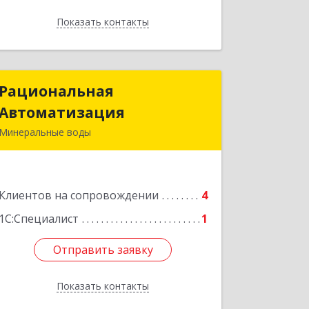
Показать контакты
Назад
Рациональная
Рациональная
Автоматизация
Автоматизация
Минеральные воды
357209, Ставропольский край, м.о.
Минераловодский, Минеральные
Воды г, 22 Партсъезда пр-кт,
Клиентов на сопровождении
домовладение № 9, корпус 1
4
1С:Специалист
1
Подробнее
Отправить заявку
Отправить заявку
Показать контакты
Назад