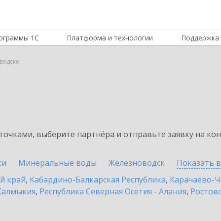
ограммы 1С
Платформа и технологии
Поддержка 
оводске
очками, выберите партнёра и отправьте заявку на ко
ки
Минеральные воды
Железноводск
Показать 
й край
,
Кабардино-Балкарская Республика
,
Карачаево-Ч
Калмыкия
,
Республика Северная Осетия - Алания
,
Ростовс