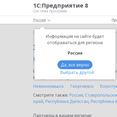
1С:Предприятие 8
Система программ
Россия
Пр
Главная
Сервисы ИТС
1C-UMI
1C-UMI в Кисл
Информация на сайте будет
отображаться для региона
Заказать 1C-UMI
Россия
в Кисловодске
Да, все верно
Ознакомьтесь с информационными карт
Выбрать другой
внедрение продукта.
Невинномысск
Георгиевск
Ессенту
Смотрите также:
Россия
,
Ставропольски
край
,
Республика Дагестан
,
Республика 
Партнеры в вашем регионе: