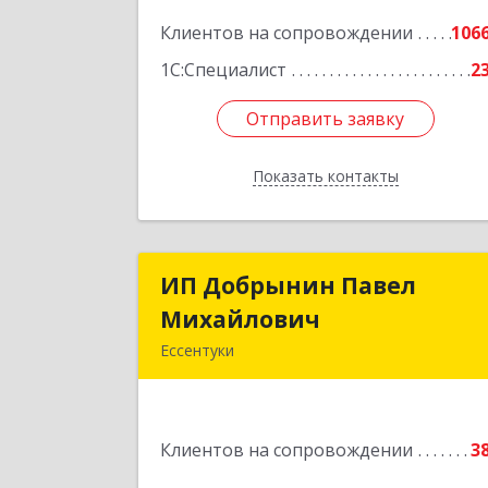
Подробне
Клиентов на сопровождении
106
1С:Специалист
2
Отправить заявку
Отправить заявку
Показать контакты
Назад
ИП Добрынин Павел
ИП Добрынин Паве
Михайлович
Михайлови
Ессентуки
Подробне
Клиентов на сопровождении
3