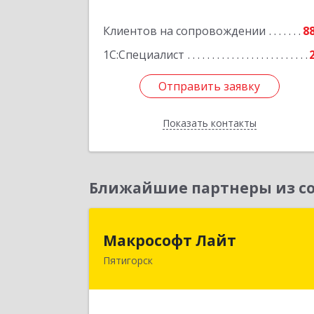
Клиентов на сопровождении
8
Подробне
1С:Специалист
Отправить заявку
Отправить заявку
Показать контакты
Назад
Ближайшие партнеры из со
Макрософт Лай
Макрософт Лайт
Пятигорск
357501, Ставропольский край
Пятигорск г, Коста Хетагурова ул, до
№ 