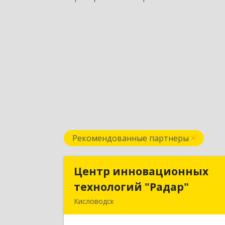
Рекомендованные партнеры
Центр инновационных
Центр инновационны
технологий "Радар"
технологий "Радар
Кисловодск
357000, Ставропольский край
Кисловодск г, Цандера проезд, дом 