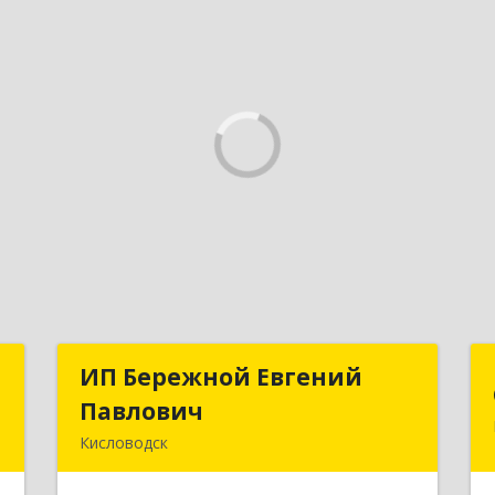
х
ИП Бережной Евгений
ИП Бережной Евгений
"
Павлович
Павлович
Кисловодск
,
357748, Ставропольский край,
№
Кисловодск г, Главная ул, дом № 30