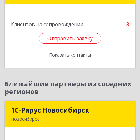
Подробнее
Клиентов на сопровождении
3
Отправить заявку
Отправить заявку
Показать контакты
Назад
Ближайшие партнеры из соседних
регионов
1С-Рарус Новосибирск
1С-Рарус Новосибирск
Новосибирск
630015, Новосибирская обл, Новосибирск г,
Планетная ул, дом № 30,производственный