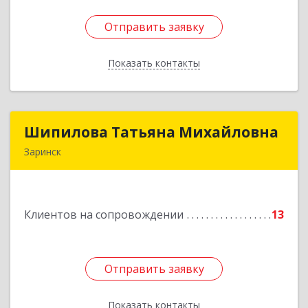
Отправить заявку
Отправить заявку
Показать контакты
Назад
Шипилова Татьяна Михайловна
Шипилова Татьяна Михайловна
Заринск
Подробнее
Клиентов на сопровождении
13
Отправить заявку
Отправить заявку
Показать контакты
Назад