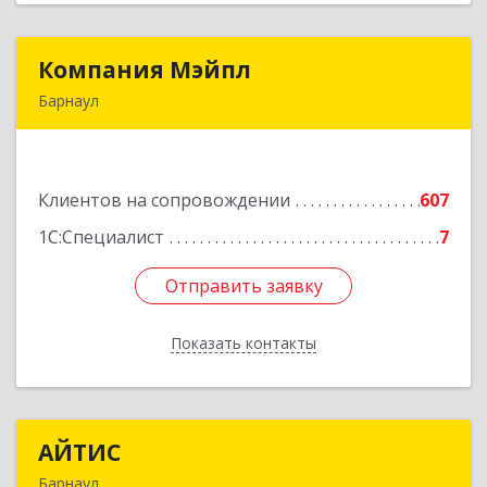
Компания Мэйпл
Компания Мэйпл
Барнаул
656038, Алтайский край, Барнаул г,
Комсомольский пр-кт, дом № 112
Клиентов на сопровождении
607
Подробнее
1С:Специалист
7
Отправить заявку
Отправить заявку
Показать контакты
Назад
АЙТИС
АЙТИС
Барнаул