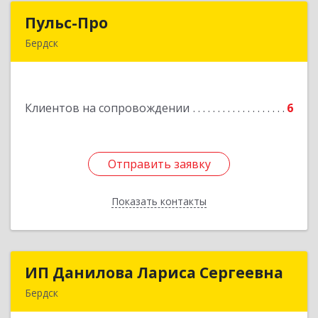
Пульс-Про
Пульс-Про
Бердск
633010, Новосибирская обл, Бердск, Ленина,
дом № 89/8, оф.509
Клиентов на сопровождении
6
Подробнее
Отправить заявку
Отправить заявку
Показать контакты
Назад
ИП Данилова Лариса Сергеевна
ИП Данилова Лариса Сергеевна
Бердск
633004, Новосибирская обл, Бердск г, Озерная