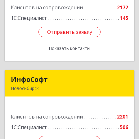
корпус 2Б, пом.5а
Клиентов на сопровождении
2172
Подробнее
1С:Специалист
145
Отправить заявку
Отправить заявку
Показать контакты
Назад
ИнфоСофт
ИнфоСофт
Новосибирск
630091, Новосибирская обл, Новосибирск г,
Крылова ул, дом № 31
Клиентов на сопровождении
2201
Подробнее
1С:Специалист
506