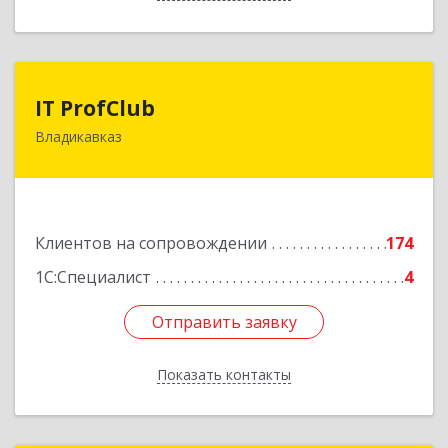
IT ProfClub
IT ProfClub
Владикавказ
362045, Северная Осетия - Алания Респ,
Владикавказ г, Международная ул, дом № 2 "А",
этаж 5, каб.507
Подробнее
Клиентов на сопровождении
174
1С:Специалист
4
Отправить заявку
Отправить заявку
Показать контакты
Назад