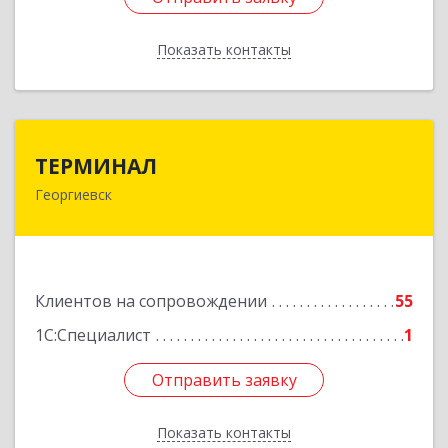
Показать контакты
Назад
ТЕРМИНАЛ
ТЕРМИНАЛ
Георгиевск
357820, Ставропольский край, Георгиевск г,
Калинина ул, дом № 109
Подробнее
Клиентов на сопровождении
55
1С:Специалист
1
Отправить заявку
Отправить заявку
Показать контакты
Назад