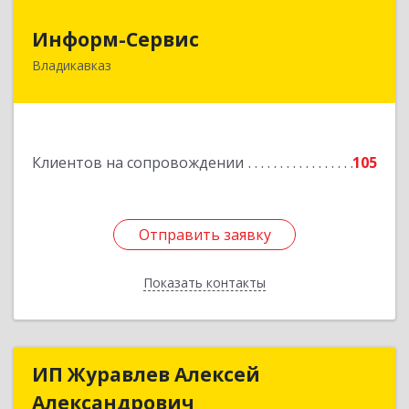
Информ-Сервис
Информ-Сервис
Владикавказ
362020, Северная Осетия - Алания Респ,
Владикавказ г, Островского ул, дом № 12, пом.3
Подробнее
Клиентов на сопровождении
105
Отправить заявку
Отправить заявку
Показать контакты
Назад
ИП Журавлев Алексей
ИП Журавлев Алексей
Александрович
Александрович