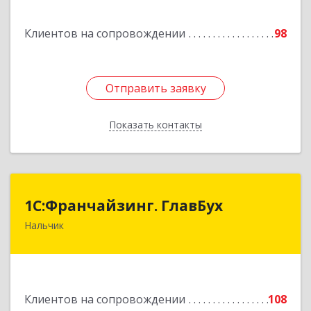
Подробнее
Клиентов на сопровождении
98
Отправить заявку
Отправить заявку
Показать контакты
Назад
1С:Франчайзинг. ГлавБух
1С:Франчайзинг. ГлавБух
Нальчик
360000, Кабардино-Балкарская Респ, Нальчик г,
Пачева ул, дом № 13, ТОД Европа, этаж 3, оф.2
Подробнее
Клиентов на сопровождении
108