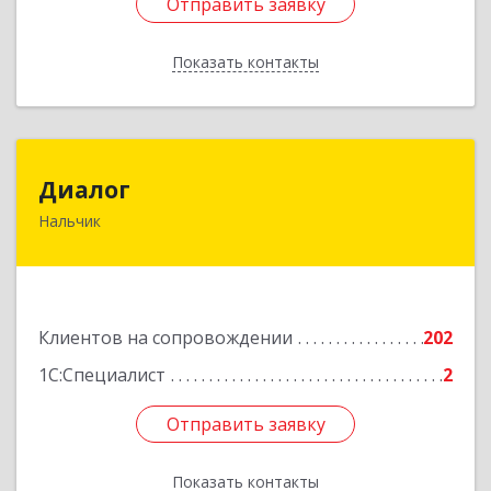
Отправить заявку
Отправить заявку
Показать контакты
Назад
Диалог
Диалог
Нальчик
360016, Кабардино-Балкарская Респ, Нальчик г,
Калюжного ул, дом № 3, этаж 2
Подробнее
Клиентов на сопровождении
202
1С:Специалист
2
Отправить заявку
Отправить заявку
Показать контакты
Назад