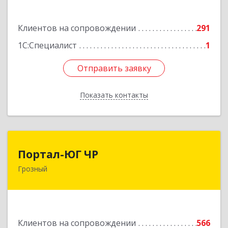
72
Подробнее
Клиентов на сопровождении
291
1С:Специалист
1
Отправить заявку
Отправить заявку
Показать контакты
Назад
Портал-ЮГ ЧР
Портал-ЮГ ЧР
Грозный
364906, Чеченская Респ, Грозный г, Путина пр-
кт, дом № 30
Подробнее
Клиентов на сопровождении
566