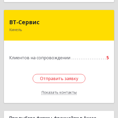
ВТ-Сервис
ВТ-Сервис
Кинель
446436, Самарская обл, Кинель г, Маяковского
ул, дом № 61
Подробнее
Клиентов на сопровождении
5
Отправить заявку
Отправить заявку
Показать контакты
Назад