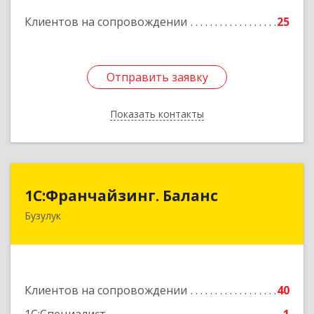
Клиентов на сопровождении
25
Подробнее
Отправить заявку
Отправить заявку
Показать контакты
Назад
1С:Франчайзинг. Баланс
1С:Франчайзинг. Баланс
Бузулук
461040, Оренбургская обл, Бузулукский р-н,
Бузулук г, Рожкова ул, дом № 39
Подробнее
Клиентов на сопровождении
40