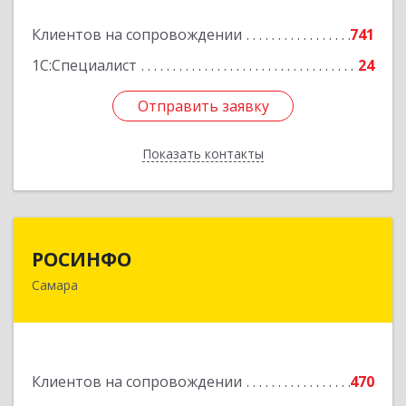
Подробнее
Клиентов на сопровождении
741
1С:Специалист
24
Отправить заявку
Отправить заявку
Показать контакты
Назад
РОСИНФО
РОСИНФО
Самара
443069, Самарская обл, Самара г, Авроры ул,
дом № 110, оф.24
Подробнее
Клиентов на сопровождении
470