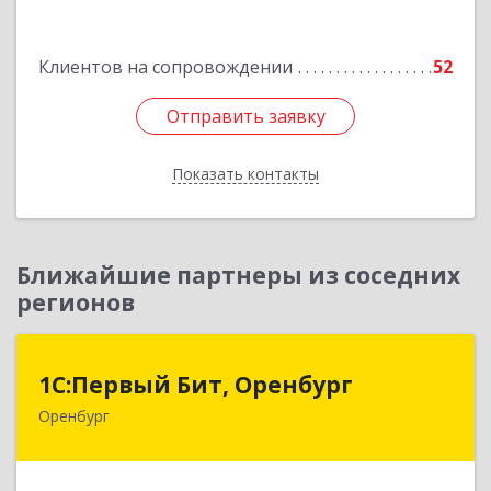
Подробнее
Клиентов на сопровождении
52
Отправить заявку
Отправить заявку
Показать контакты
Назад
Ближайшие партнеры из соседних
регионов
1С:Первый Бит, Оренбург
1С:Первый Бит, Оренбург
Оренбург
460044, Оренбургская обл, Оренбург, Березка
ул, дом № 2/5, пом.4