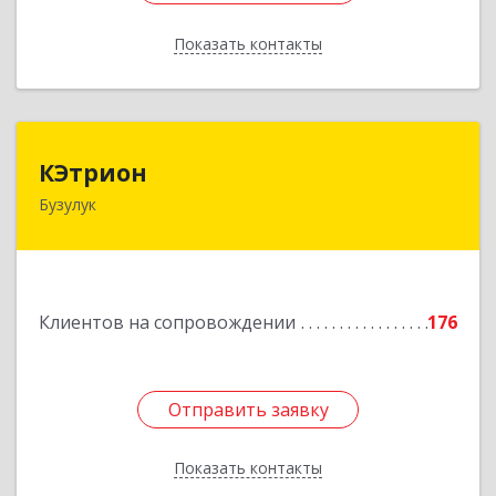
Показать контакты
Назад
КЭтрион
КЭтрион
Бузулук
461040, Оренбургская обл, Бузулук г, Пушкина
ул, дом № 3Б
Подробнее
Клиентов на сопровождении
176
Отправить заявку
Отправить заявку
Показать контакты
Назад