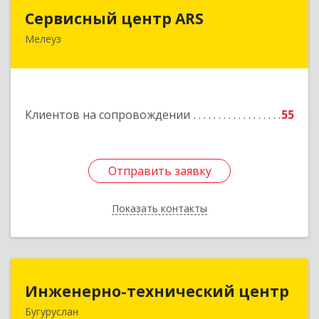
Сервисный центр ARS
Сервисный центр ARS
Мелеуз
Подробнее
Клиентов на сопровождении
55
Отправить заявку
Отправить заявку
Показать контакты
Назад
Инженерно-технический центр
Инженерно-технический центр
Бугуруслан
461633, Оренбургская обл, Бугуруслан г,