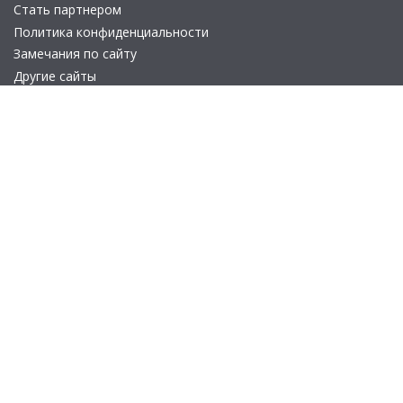
Стать партнером
Политика конфиденциальности
Замечания по сайту
Другие сайты
Телефон:
+7 (495) 737-92-57
Email:
site_v8@1c.ru
Отдел продаж:
г. Москва
,
улица Селезнёвская, дом 21
© 2026 АО «Группа 1С» (правопреемник «1С»). Все права на сайт
защищены
© 2011- 2026 ООО «1С-Софт» (
о компании
).
Исключительное право на технологическую платформу
«1С:Предприятие 8» и типовые конфигурации программных
продуктов системы «1С:Предприятие 8», представленные на
этом сайте, принадлежит ООО «1С-Софт» - 100% дочерней