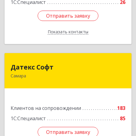
1С:Специалист
26
Отправить заявку
Отправить заявку
Показать контакты
Назад
Датекс Софт
Датекс Софт
Самара
443070, Самарская обл, Самара г, Партизанская
ул, дом № 86, оф.723
Подробнее
Клиентов на сопровождении
183
1С:Специалист
85
Отправить заявку
Отправить заявку