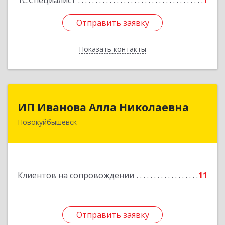
1С:Специалист
1
Отправить заявку
Отправить заявку
Показать контакты
Назад
ИП Иванова Алла Николаевна
ИП Иванова Алла Николаевна
Новокуйбышевск
446 201, Самарская обл.,
г.Новокуйбышевск,ул.Ворошилова,д.30,кв.70
Подробнее
Клиентов на сопровождении
11
Отправить заявку
Отправить заявку