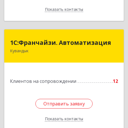
Показать контакты
Назад
1С:Франчайзи. Автоматизация
1С:Франчайзи. Автоматизация
Кувандык
462220, Оренбургская обл, Кувандыкский р-н,
Кувандык г, Советская ул, дом № 10
Подробнее
Клиентов на сопровождении
12
Отправить заявку
Отправить заявку
Показать контакты
Назад