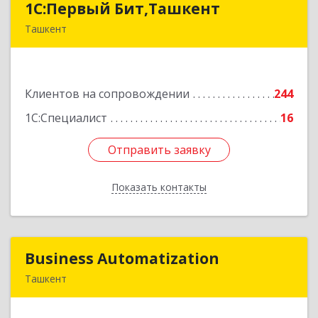
1C:Первый Бит,Ташкент
1C:Первый Бит,Ташкент
Ташкент
г. Ташкент, Мирабадский район, ул. Афросиаб,
4Б, ком 205А
Клиентов на сопровождении
244
Подробнее
1С:Специалист
16
Отправить заявку
Отправить заявку
Показать контакты
Назад
Business Automatization
Business Automatization
Ташкент
Узбекистан, г. Ташкент, Мирабадский район,
ул. Афросиеб, дом 4Б