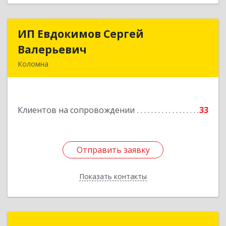
ИП Евдокимов Сергей
ИП Евдокимов Сергей
Валерьевич
Валерьевич
Коломна
140400, Московская обл, Коломна г,
Толстикова ул, дом № 1а, кв.9
Клиентов на сопровождении
33
Подробнее
Отправить заявку
Отправить заявку
Показать контакты
Назад