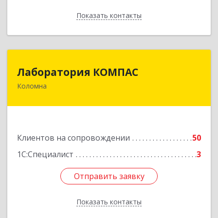
Показать контакты
Назад
Лаборатория КОМПАС
Лаборатория КОМПАС
Коломна
140415, Московская обл, Коломна г, Л.Толстого
ул, дом № 2
Подробнее
Клиентов на сопровождении
50
1С:Специалист
3
Отправить заявку
Отправить заявку
Показать контакты
Назад