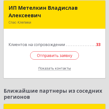
ИП Метелкин Владислав
ИП Метелкин Владислав
Алексеевич
Алексеевич
Спас-Клепики
391030, Рязанская обл, Спас-Клепики г, 1 Мая ул,
дом № 10
Клиентов на сопровождении
33
Подробнее
Отправить заявку
Отправить заявку
Показать контакты
Назад
Ближайшие партнеры из соседних
регионов