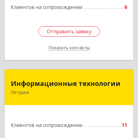
Клиентов на сопровождении
6
Отправить заявку
Отправить заявку
Показать контакты
Назад
Информационные технологии
Информационные технологии
Петушки
601144, Владимирская обл, Петушки г,
Маяковского ул, дом № 19
Подробнее
Клиентов на сопровождении
11