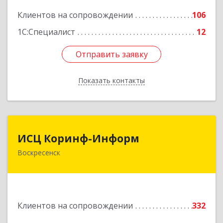
Подробнее
Клиентов на сопровождении
106
1С:Специалист
12
Отправить заявку
Отправить заявку
Показать контакты
Назад
ИСЦ Коринф-Информ
ИСЦ Коринф-Информ
Воскресенск
140200, Московская обл, Воскресенский р-н,
Воскресенск г, Железнодорожная ул, дом № 28,
этаж 3, оф.5
Подробнее
Клиентов на сопровождении
332