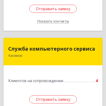
Отправить заявку
Отправить заявку
Показать контакты
Назад
Служба компьютерного сервиса
Служба компьютерного сервиса
Касимов
391300, Рязанская обл., г.Касимов, ул.Советская
136
Подробнее
Клиентов на сопровождении
4
Отправить заявку
Отправить заявку