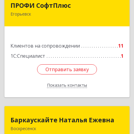
ПРОФИ СофтПлюс
ПРОФИ СофтПлюс
Егорьевск
140301, Московская обл, Егорьевск г,
Парижской Коммуны ул, дом № 1Б, кв.316
Подробнее
Клиентов на сопровождении
11
1С:Специалист
1
Отправить заявку
Отправить заявку
Показать контакты
Назад
Баркаускайте Наталья Ежевна
Баркаускайте Наталья Ежевна
Воскресенск
140222, Московская обл, Воскресенский р-н,