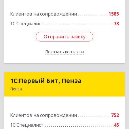
Астраханская ул, дом № 87, корпус 50
Клиентов на сопровождении
1585
Подробнее
1С:Специалист
73
Отправить заявку
Отправить заявку
Показать контакты
Назад
1С:Первый Бит, Пенза
1С:Первый Бит, Пенза
Пенза
440000, Пензенская обл, Пенза г, Московская
ул, дом № 15, пом.1
Клиентов на сопровождении
752
Подробнее
1С:Специалист
45