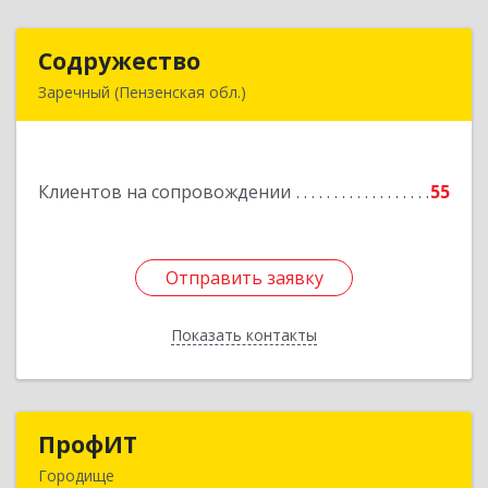
Содружество
Содружество
Заречный (Пензенская обл.)
442962, Пензенская обл, Заречный г,
Промышленная ул, дом № 25
Клиентов на сопровождении
55
Подробнее
Отправить заявку
Отправить заявку
Показать контакты
Назад
ПрофИТ
ПрофИТ
Городище