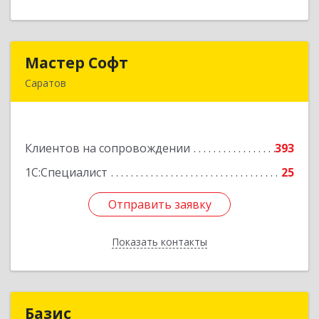
Мастер Софт
Мастер Софт
Саратов
410012, Саратовская обл, Саратов г, им
Вавилова Н.И. ул, дом № 38/114, кв.628
Клиентов на сопровождении
393
Подробнее
1С:Специалист
25
Отправить заявку
Отправить заявку
Показать контакты
Назад
Базис
Базис