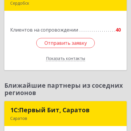
Сердобск
442894, Пензенская обл, Сердобск г,
Чайковского ул, дом № 96А, кв.6
Клиентов на сопровождении
40
Подробнее
Отправить заявку
Отправить заявку
Показать контакты
Назад
Ближайшие партнеры из соседних
регионов
1С:Первый Бит, Саратов
1С:Первый Бит, Саратов
Саратов
410005, Саратовская обл, Саратов г,