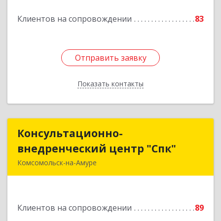
Клиентов на сопровождении
83
Подробнее
Отправить заявку
Отправить заявку
Показать контакты
Назад
Консультационно-
Консультационно-
внедренческий центр "Спк"
внедренческий центр "Спк"
Комсомольск-на-Амуре
681013, Хабаровский край, Комсомольск-на-
Амуре г, Димитрова, дом № 5, кв.302
Клиентов на сопровождении
89
Подробнее