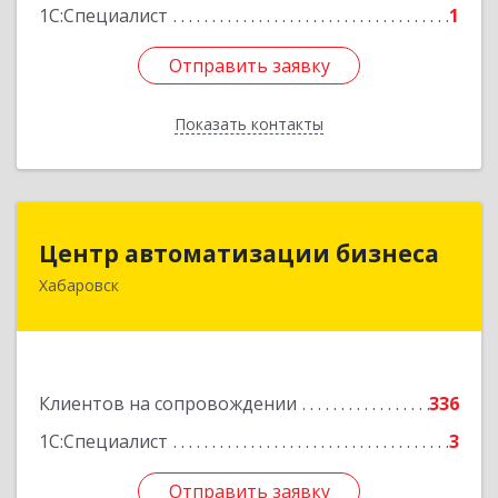
1С:Специалист
1
Отправить заявку
Отправить заявку
Показать контакты
Назад
Центр автоматизации бизнеса
Центр автоматизации бизнеса
Хабаровск
680030, Хабаровский край, Хабаровск г, Ленина
ул, дом № 4, оф.802
Подробнее
Клиентов на сопровождении
336
1С:Специалист
3
Отправить заявку
Отправить заявку