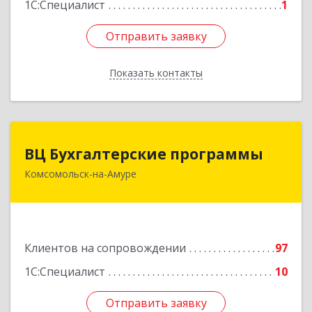
1С:Специалист
1
Отправить заявку
Отправить заявку
Показать контакты
Назад
ВЦ Бухгалтерские программы
ВЦ Бухгалтерские программы
Комсомольск-на-Амуре
681000, Хабаровский край, Комсомольск-на-
Амуре г, Сидоренко ул, дом № 1А
Подробнее
Клиентов на сопровождении
97
1С:Специалист
10
Отправить заявку
Отправить заявку