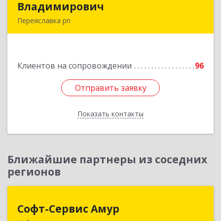
Владимирович
Владимирович
Переяславка рп
682910, Хабаровский край, Имени Лазо р-н,
Переяславка рп, Ленина ул, дом № 30, оф.1
Клиентов на сопровождении
96
Подробнее
Отправить заявку
Отправить заявку
Показать контакты
Назад
Ближайшие партнеры из соседних
регионов
Софт-Сервис Амур
Софт-Сервис Амур