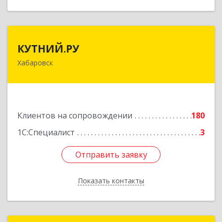
КУТНИЙ.РУ
КУТНИЙ.РУ
Хабаровск
680007, Хабаровский край, Хабаровск г,
Шевчука ул, дом № 42, оф.505
Подробнее
Клиентов на сопровождении
180
1С:Специалист
3
Отправить заявку
Отправить заявку
Показать контакты
Назад