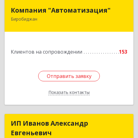
Компания "Автоматизация"
Компания "Автоматизация"
Биробиджан
679016, Еврейская Аобл, Биробиджан г,
Советская ул, дом № 59, кв.3
Подробнее
Клиентов на сопровождении
153
Отправить заявку
Отправить заявку
Показать контакты
Назад
ИП Иванов Александр
ИП Иванов Александр
Евгеньевич
Евгеньевич