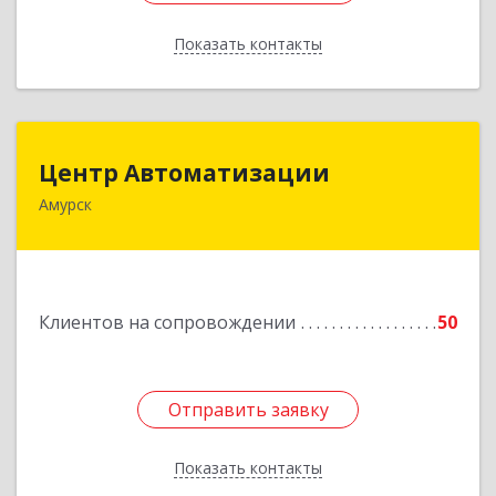
Показать контакты
Назад
Центр Автоматизации
Центр Автоматизации
Амурск
682640, Хабаровский край, Амурск г, Мира пр-
кт, дом № 55, оф.2
Подробнее
Клиентов на сопровождении
50
Отправить заявку
Отправить заявку
Показать контакты
Назад