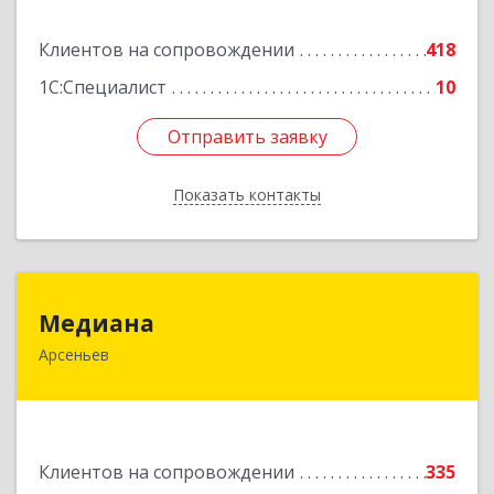
Подробнее
Клиентов на сопровождении
418
1С:Специалист
10
Отправить заявку
Отправить заявку
Показать контакты
Назад
Медиана
Медиана
Арсеньев
692330, Приморский край, Арсеньев г,
Ломоносова ул, дом № 24, кв.1
Подробнее
Клиентов на сопровождении
335