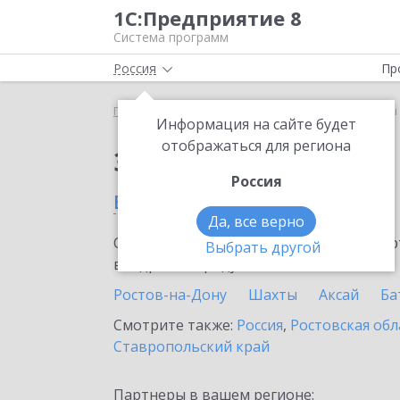
1С:Предприятие 8
Система программ
Россия
Пр
Главная
Сервисы ИТС
1С-Товары
1С-Товары
Информация на сайте будет
отображаться для региона
Заказать 1С-Товары
Россия
в Миллерово
Да, все верно
Ознакомьтесь с информационными карт
Выбрать другой
внедрение продукта.
Ростов-на-Дону
Шахты
Аксай
Ба
Смотрите также:
Россия
,
Ростовская обл
Ставропольский край
Партнеры в вашем регионе: