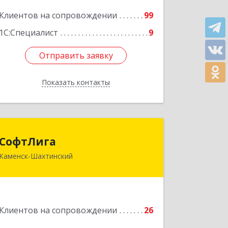
Подробнее
Клиентов на сопровождении
99
1С:Специалист
9
Отправить заявку
Отправить заявку
Показать контакты
Назад
СофтЛига
СофтЛига
Каменск-Шахтинский
347800, Ростовская обл, Каменск-
Шахтинский г, Желябова ул, дом №
33А
Подробнее
Клиентов на сопровождении
26