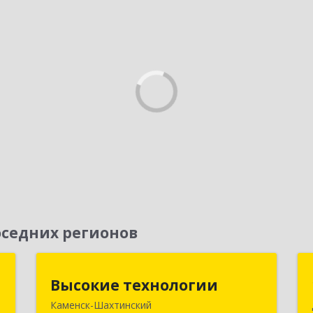
седних регионов
г
Высокие технологии
Высокие технологии
Каменск-Шахтинский
д
347810, Ростовская обл, Каменск-