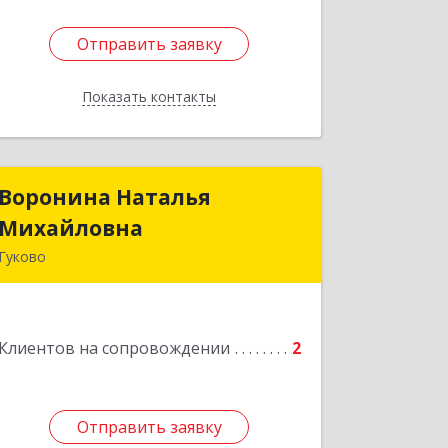
Отправить заявку
Отправить заявку
Показать контакты
Назад
Воронина Наталья
Воронина Наталья
Михайловна
Михайловна
Гуково
Подробнее
Клиентов на сопровождении
2
Отправить заявку
Отправить заявку