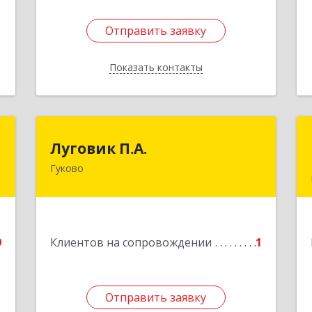
Отправить заявку
Отправить заявку
Показать контакты
Назад
а
Луговик П.А.
Луговик П.А.
а
Гуково
Подробнее
е
9
Клиентов на сопровождении
1
Отправить заявку
Отправить заявку