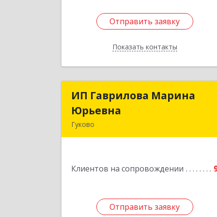
Отправить заявку
Отправить заявку
Показать контакты
Назад
ИП Гаврилова Марина
ИП Гаврилова Марин
Юрьевна
Юрьевн
Гуково
Подробне
Клиентов на сопровождении
Отправить заявку
Отправить заявку