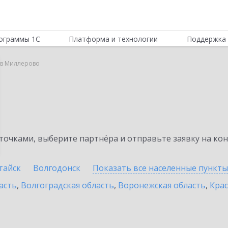
ограммы 1С
Платформа и технологии
Поддержка 
 в Миллерово
очками, выберите партнёра и отправьте заявку на ко
тайск
Волгодонск
Показать все населенные
пункты
асть
,
Волгоградская область
,
Воронежская область
,
Крас