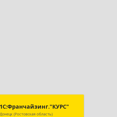
1С:Франчайзинг."КУРС"
1С:Франчайзинг."КУРС"
Донецк (Ростовская область)
346330, Ростовская обл, Донецк г,