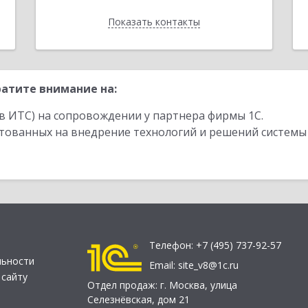
Показать контакты
Назад
атите внимание на:
в ИТС) на сопровождении у партнера фирмы 1С.
стованных на внедрение технологий и решений системы
Телефон:
+7 (495) 737-92-57
льности
Email:
site_v8@1c.ru
 сайту
Отдел продаж:
г. Москва
,
улица
Селезнёвская, дом 21