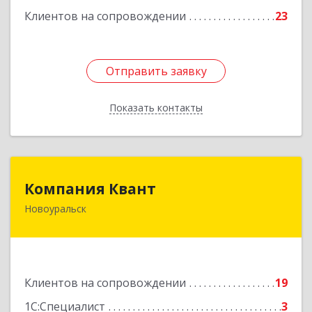
Клиентов на сопровождении
23
Отправить заявку
Отправить заявку
Показать контакты
Назад
Компания Квант
Компания Квант
Новоуральск
624130, Свердловская обл, Новоуральск г,
Автозаводская ул, дом № 11, кв.3
Подробнее
Клиентов на сопровождении
19
1С:Специалист
3