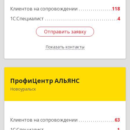
Подробнее
Клиентов на сопровождении
118
1С:Специалист
4
Отправить заявку
Отправить заявку
Показать контакты
Назад
ПрофиЦентр АЛЬЯНС
ПрофиЦентр АЛЬЯНС
Новоуральск
624133, Свердловская обл, Новоуральск г, Льва
Толстого ул, Здание № 2а, оф.106
Подробнее
Клиентов на сопровождении
63
1С:Специалист
1