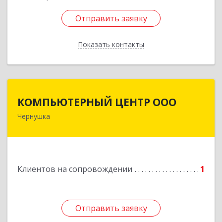
Отправить заявку
Отправить заявку
Показать контакты
Назад
КОМПЬЮТЕРНЫЙ ЦЕНТР ООО
КОМПЬЮТЕРНЫЙ ЦЕНТР ООО
Чернушка
617830, Пермский край г. Чернушка, ул.
Коммунистическая, д. 9
Подробнее
Клиентов на сопровождении
1
Отправить заявку
Отправить заявку