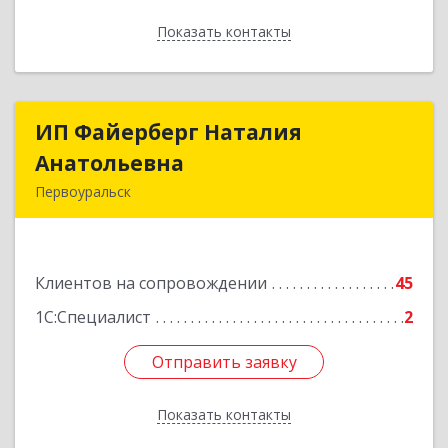
Показать контакты
Назад
ИП Файерберг Наталия
ИП Файерберг Наталия
Анатольевна
Анатольевна
Первоуральск
623119, Свердловская обл, Первоуральск г,
Строителей ул, дом № 38-24
Клиентов на сопровождении
45
Подробнее
1С:Специалист
2
Отправить заявку
Отправить заявку
Показать контакты
Назад