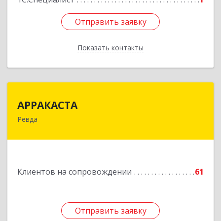
Отправить заявку
Отправить заявку
Показать контакты
Назад
АРРАКАСТА
АРРАКАСТА
Ревда
623286, Свердловская обл, Ревда г, Азина ул,
Здание № 83, оф.3
Подробнее
Клиентов на сопровождении
61
Отправить заявку
Отправить заявку