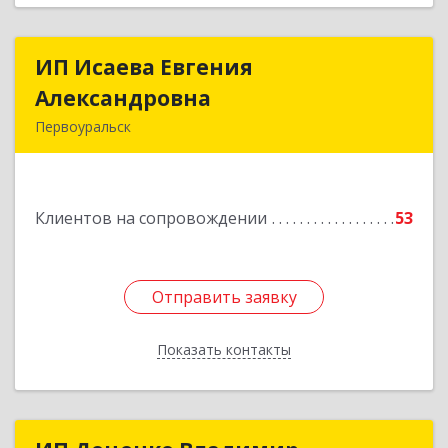
ИП Исаева Евгения
ИП Исаева Евгения
Александровна
Александровна
Первоуральск
Подробнее
Клиентов на сопровождении
53
Отправить заявку
Отправить заявку
Показать контакты
Назад