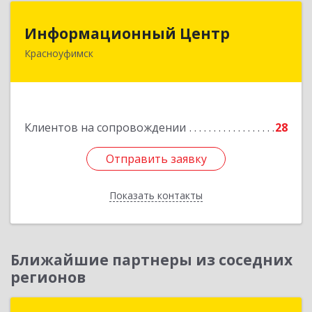
Информационный Центр
Информационный Центр
Красноуфимск
623300, Свердловская обл, Красноуфимск г,
Мизерова ул, дом № 112А
Подробнее
Клиентов на сопровождении
28
Отправить заявку
Отправить заявку
Показать контакты
Назад
Ближайшие партнеры из соседних
регионов