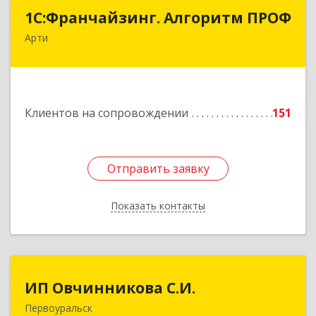
1С:Франчайзинг. Алгоритм ПРОФ
1С:Франчайзинг. Алгоритм ПРОФ
Арти
623340, Свердловская обл, Артинский р-н, Арти
рп, Рабочей молодежи ул, дом № 94, оф.3А
Подробнее
Клиентов на сопровождении
151
Отправить заявку
Отправить заявку
Показать контакты
Назад
ИП Овчинникова С.И.
ИП Овчинникова С.И.
Первоуральск
623119, Свердловская обл, Первоуральск г,