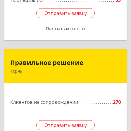
1С:Специалист
53
Отправить заявку
Отправить заявку
Показать контакты
Назад
Правильное решение
Правильное решение
Керчь
298330, Крым Респ, Керчь г, Адмиралтейский
проезд, дом № 1
Подробнее
Клиентов на сопровождении
270
Отправить заявку
Отправить заявку