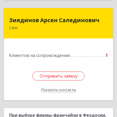
Зиядинов Арсен Салединович
Зиядинов Арсен Салединович
Саки
г.Саки, Интернациональная, 5/2, кв.1
Подробнее
Клиентов на сопровождении
1
Отправить заявку
Отправить заявку
Показать контакты
Назад
При выборе фирмы-франчайзи в Феодосии,