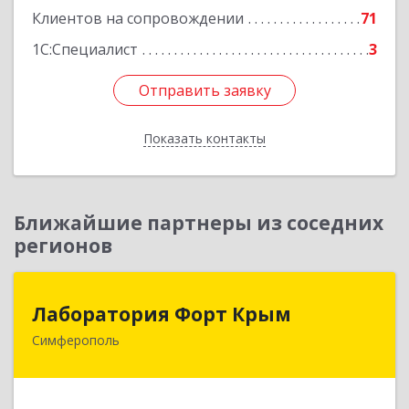
Клиентов на сопровождении
71
1С:Специалист
3
Отправить заявку
Отправить заявку
Показать контакты
Назад
Ближайшие партнеры из соседних
регионов
Лаборатория Форт Крым
Лаборатория Форт Крым
Симферополь
295034, Крым Респ, Симферополь г, Киевская
ул, дом № 79, оф.902