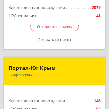
Подробнее
Клиентов на сопровождении
2079
1С:Специалист
41
Отправить заявку
Отправить заявку
Показать контакты
Назад
Портал-Юг Крым
Портал-Юг Крым
Симферополь
295015, Крым Респ, Симферополь г, Козлова ул,
дом № 27
Подробнее
Клиентов на сопровождении
146