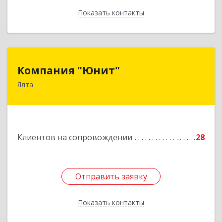
Показать контакты
Назад
Компания "Юнит"
Компания "Юнит"
Ялта
298600, Крым Респ, Ялта г, Васильева ул, дом №
16, оф.400
Подробнее
Клиентов на сопровождении
28
Отправить заявку
Отправить заявку
Показать контакты
Назад