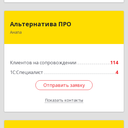
Альтернатива ПРО
Альтернатива ПРО
Анапа
353450, Краснодарский край, Анапский р-н,
Анапа г, Новороссийская ул, дом № 259, кв.18
Подробнее
Клиентов на сопровождении
114
1С:Специалист
4
Отправить заявку
Отправить заявку
Показать контакты
Назад