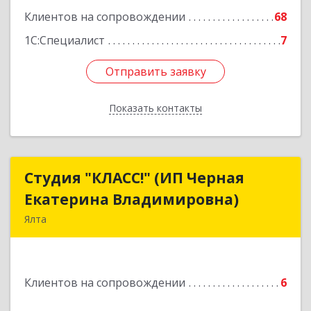
Подробнее
Клиентов на сопровождении
68
1С:Специалист
7
Отправить заявку
Отправить заявку
Показать контакты
Назад
Студия "КЛАСС!" (ИП Черная
Студия "КЛАСС!" (ИП Черная
Екатерина Владимировна)
Екатерина Владимировна)
Ялта
98600, г. Ялта, ул. Свердлова, 24
Подробнее
Клиентов на сопровождении
6