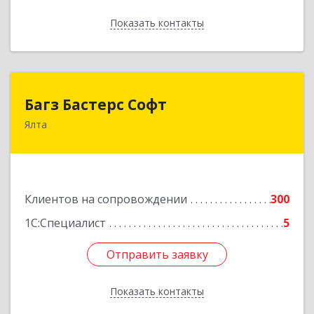
Показать контакты
Назад
Багз Бастерс Софт
Багз Бастерс Софт
Ялта
298603, Крым Респ, Ялта г, Свердлова ул, дом №
34
Подробнее
Клиентов на сопровождении
300
1С:Специалист
5
Отправить заявку
Отправить заявку
Показать контакты
Назад